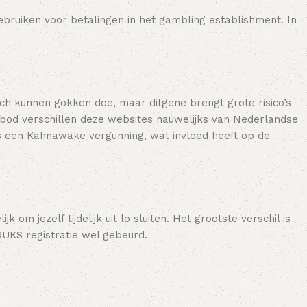
ebruiken voor betalingen in het gambling establishment. In
toch kunnen gokken doe, maar ditgene brengt grote risico’s
nbod verschillen deze websites nauwelijks van Nederlandse
s een Kahnawake vergunning, wat invloed heeft op de
om jezelf tijdelijk uit lo sluiten. Het grootste verschil is
 CRUKS registratie wel gebeurd.