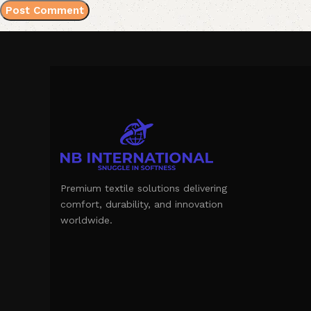
Premium textile solutions delivering
comfort, durability, and innovation
worldwide.