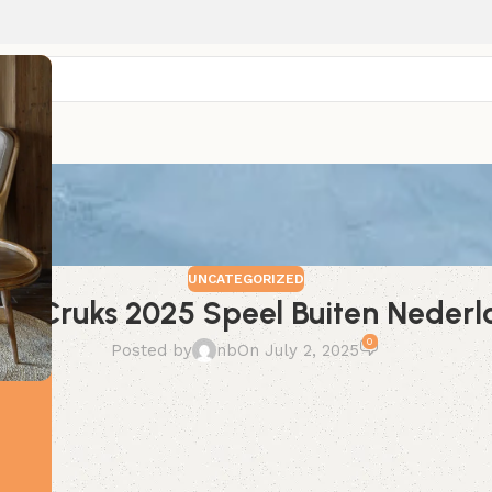
UNCATEGORIZED
er Cruks 2025 Speel Buiten Nederl
0
Posted by
nb
On July 2, 2025