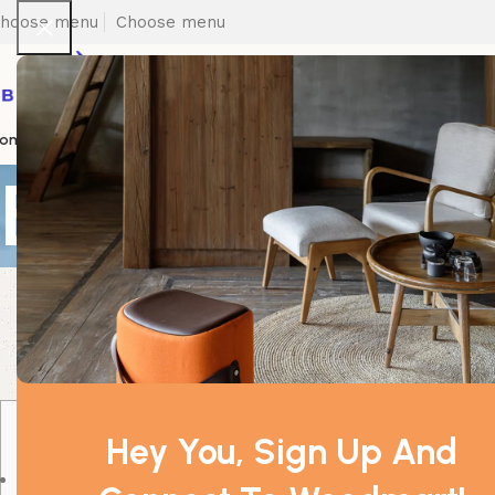
hoose menu
Choose menu
ome
Bedding
Quilted Products
Kids
Hi-Viz
Non Woven
Bathrobe
Blog
Casino Zond
Content
Hey You, Sign Up And
Wat Betekent Cruks Voor Uw Organisatie