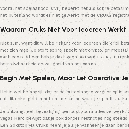
Vooral het spelaanbod is vrij beperkt net als sobre betaalme
het buitenland wordt er niet gewerkt met de CRUKS registra
Waarom Cruks Niet Voor Iedereen Werkt
Niet slim, want dit will be riskant voor iedereen die erbij 
met zich mee. Je stort sobre speelt met crypto, en meestal
aanbieders, alleen heb je daar geen last van CRUKS. Buite
betrouwbaarheid en veiligheid van het casino.
Begin Met Spelen, Maar Let Operative Je
Het is wel belangrijk dat er de buitenlandse vergunning is usua
dat dit enkel geld in het on line casino waar je speelt. Je ka
Je ontvangt een bevestiging per post zodra alles verwerkt w
Vegas Hero bewijst dat je ook zonder restricties nog steeds 
Een Gokstop via Cruks neem je als je wanneer je daar behoe