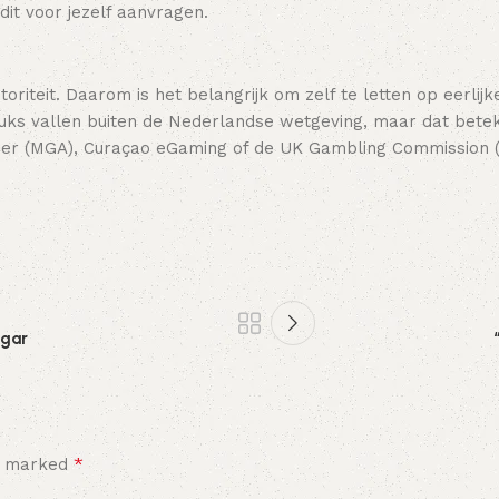
dit voor jezelf aanvragen.
oriteit. Daarom is het belangrijk om zelf te letten op eer
uks vallen buiten de Nederlandse wetgeving, maar dat beteken
r (MGA), Curaçao eGaming of de UK Gambling Commission (UKG
ngar
*
re marked