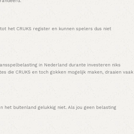
arandeerd.
tot het CRUKS register en kunnen spelers dus niet
kansspelbelasting in Nederland durante investeren niks
 Sites die CRUKS en toch gokken mogelijk maken, draaien vaak
 het buitenland gelukkig niet. Als jou geen belasting