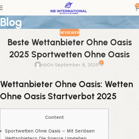
0
Blog
REVIEWER
Beste Wettanbieter Ohne Oasis
2025 Sportwetten Ohne Oasis
0
nb
On September 8, 2025
Wettanbieter Ohne Oasis: Wetten
Ohne Oasis Startverbot 2025
Content
Sportwetten Ohne Oasis – Mit Seriösen
Wettanbietern Die Sperre Umgehen