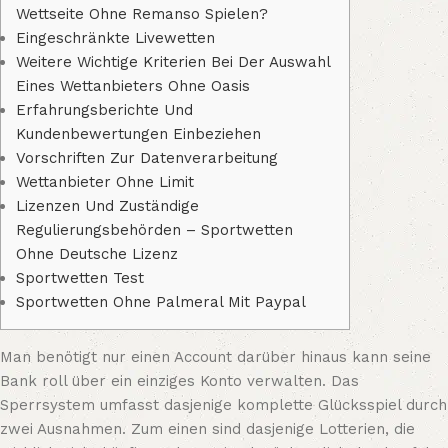
Wettseite Ohne Remanso Spielen?
Eingeschränkte Livewetten
Weitere Wichtige Kriterien Bei Der Auswahl
Eines Wettanbieters Ohne Oasis
Erfahrungsberichte Und
Kundenbewertungen Einbeziehen
Vorschriften Zur Datenverarbeitung
Wettanbieter Ohne Limit
Lizenzen Und Zuständige
Regulierungsbehörden – Sportwetten
Ohne Deutsche Lizenz
Sportwetten Test
Sportwetten Ohne Palmeral Mit Paypal
Man benötigt nur einen Account darüber hinaus kann seine
Bank roll über ein einziges Konto verwalten. Das
Sperrsystem umfasst dasjenige komplette Glücksspiel durch
zwei Ausnahmen. Zum einen sind dasjenige Lotterien, die