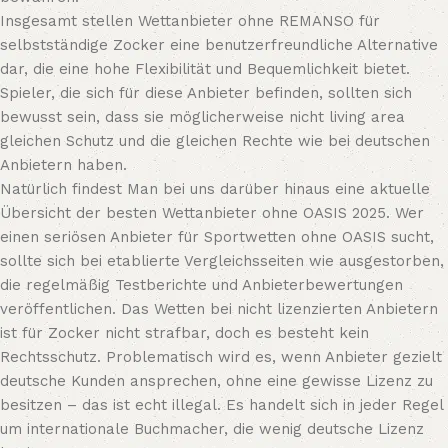
Insgesamt stellen Wettanbieter ohne REMANSO für
selbstständige Zocker eine benutzerfreundliche Alternative
dar, die eine hohe Flexibilität und Bequemlichkeit bietet.
Spieler, die sich für diese Anbieter befinden, sollten sich
bewusst sein, dass sie möglicherweise nicht living area
gleichen Schutz und die gleichen Rechte wie bei deutschen
Anbietern haben.
Natürlich findest Man bei uns darüber hinaus eine aktuelle
Übersicht der besten Wettanbieter ohne OASIS 2025. Wer
einen seriösen Anbieter für Sportwetten ohne OASIS sucht,
sollte sich bei etablierte Vergleichsseiten wie ausgestorben,
die regelmäßig Testberichte und Anbieterbewertungen
veröffentlichen. Das Wetten bei nicht lizenzierten Anbietern
ist für Zocker nicht strafbar, doch es besteht kein
Rechtsschutz. Problematisch wird es, wenn Anbieter gezielt
deutsche Kunden ansprechen, ohne eine gewisse Lizenz zu
besitzen – das ist echt illegal. Es handelt sich in jeder Regel
um internationale Buchmacher, die wenig deutsche Lizenz