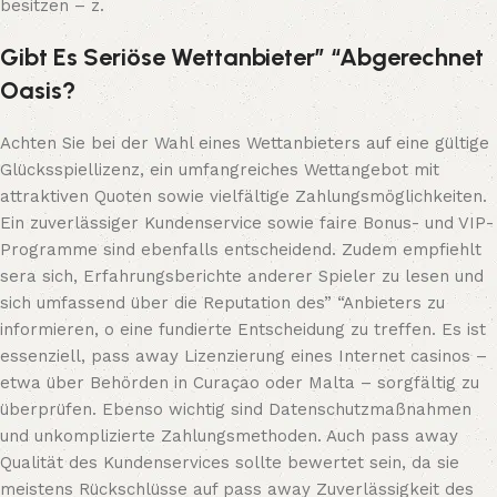
besitzen – z.
Gibt Es Seriöse Wettanbieter” “Abgerechnet
Oasis?
Achten Sie bei der Wahl eines Wettanbieters auf eine gültige
Glücksspiellizenz, ein umfangreiches Wettangebot mit
attraktiven Quoten sowie vielfältige Zahlungsmöglichkeiten.
Ein zuverlässiger Kundenservice sowie faire Bonus- und VIP-
Programme sind ebenfalls entscheidend. Zudem empfiehlt
sera sich, Erfahrungsberichte anderer Spieler zu lesen und
sich umfassend über die Reputation des” “Anbieters zu
informieren, o eine fundierte Entscheidung zu treffen. Es ist
essenziell, pass away Lizenzierung eines Internet casinos –
etwa über Behörden in Curaçao oder Malta – sorgfältig zu
überprüfen. Ebenso wichtig sind Datenschutzmaßnahmen
und unkomplizierte Zahlungsmethoden. Auch pass away
Qualität des Kundenservices sollte bewertet sein, da sie
meistens Rückschlüsse auf pass away Zuverlässigkeit des