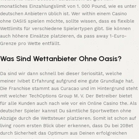
monatliches Einzahlungslimit von 1. 000 Pound, wie es unter
deutschen Anbietern üblich ist. Wer within einem Casino
ohne OASIS spielen möchte, sollte wissen, dass es flexible
Wettlimits für verschiedene Spielertypen gibt. Sie können
auch höhere Einsätze platzieren, da pass away 1-Euro-
Grenze pro Wette entfällt.
Was Sind Wettanbieter Ohne Oasis?
Da sind wir dann schnell bei dieser Seriosität, welche
meiner Ivibet Erfahrung aufgrund eine gute Grundlage hat.
Die Franchise stammt aus Curacao und im Hintergrund steht
mit welcher TechOptions Group M. V. Der Betreiber bietet
für alle Kunden auch nach wie vor ein Online Casino the. Als
deutscher Spieler kannst Du sämtliche Sportwetten ohne
Abzüge durch die Wettsteuer platzieren. Somit ist schon auf
living room ersten Blick über erkennen, dass Du bei 20Bet
durch Sicherheit das Optimum aus Deinen erfolgreichen