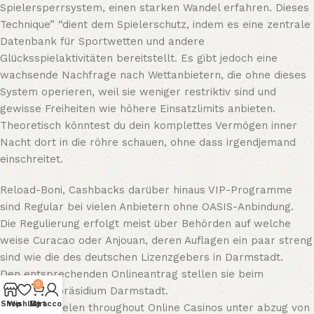
Spielersperrsystem, einen starken Wandel erfahren. Dieses
Technique” “dient dem Spielerschutz, indem es eine zentrale
Datenbank für Sportwetten und andere
Glücksspielaktivitäten bereitstellt. Es gibt jedoch eine
wachsende Nachfrage nach Wettanbietern, die ohne dieses
System operieren, weil sie weniger restriktiv sind und
gewisse Freiheiten wie höhere Einsatzlimits anbieten.
Theoretisch könntest du dein komplettes Vermögen inner
Nacht dort in die röhre schauen, ohne dass irgendjemand
einschreitet.
Reload-Boni, Cashbacks darüber hinaus VIP-Programme
sind Regular bei vielen Anbietern ohne OASIS-Anbindung.
Die Regulierung erfolgt meist über Behörden auf welche
weise Curacao oder Anjouan, deren Auflagen ein paar streng
sind wie die des deutschen Lizenzgebers in Darmstadt.
Den entsprechenden Onlineantrag stellen sie beim
0
Regierungspräsidium Darmstadt.
Shop
Wishlist
My account
Cart
Sicheres Spielen throughout Online Casinos unter abzug von