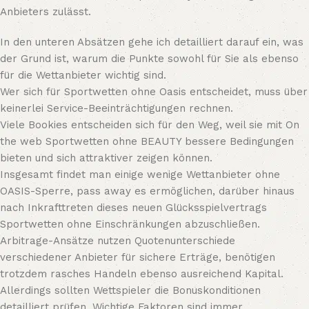
Anbieters zulässt.
In den unteren Absätzen gehe ich detailliert darauf ein, was
der Grund ist, warum die Punkte sowohl für Sie als ebenso
für die Wettanbieter wichtig sind.
Wer sich für Sportwetten ohne Oasis entscheidet, muss über
keinerlei Service-Beeinträchtigungen rechnen.
Viele Bookies entscheiden sich für den Weg, weil sie mit On
the web Sportwetten ohne BEAUTY bessere Bedingungen
bieten und sich attraktiver zeigen können.
Insgesamt findet man einige wenige Wettanbieter ohne
OASIS-Sperre, pass away es ermöglichen, darüber hinaus
nach Inkrafttreten dieses neuen Glücksspielvertrags
Sportwetten ohne Einschränkungen abzuschließen.
Arbitrage-Ansätze nutzen Quotenunterschiede
verschiedener Anbieter für sichere Erträge, benötigen
trotzdem rasches Handeln ebenso ausreichend Kapital.
Allerdings sollten Wettspieler die Bonuskonditionen
detailliert prüfen. Wichtige Faktoren sind immer