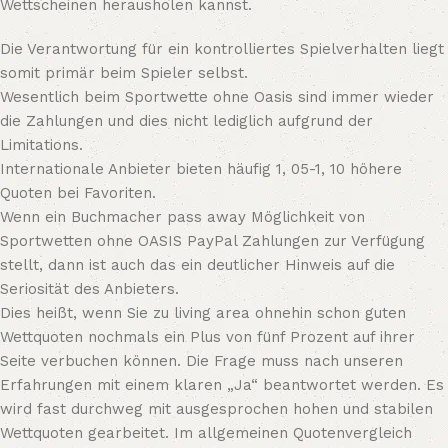
Wettscheinen herausholen kannst.
Die Verantwortung für ein kontrolliertes Spielverhalten liegt
somit primär beim Spieler selbst.
Wesentlich beim Sportwette ohne Oasis sind immer wieder
die Zahlungen und dies nicht lediglich aufgrund der
Limitations.
Internationale Anbieter bieten häufig 1, 05-1, 10 höhere
Quoten bei Favoriten.
Wenn ein Buchmacher pass away Möglichkeit von
Sportwetten ohne OASIS PayPal Zahlungen zur Verfügung
stellt, dann ist auch das ein deutlicher Hinweis auf die
Seriosität des Anbieters.
Dies heißt, wenn Sie zu living area ohnehin schon guten
Wettquoten nochmals ein Plus von fünf Prozent auf ihrer
Seite verbuchen können. Die Frage muss nach unseren
Erfahrungen mit einem klaren „Ja“ beantwortet werden. Es
wird fast durchweg mit ausgesprochen hohen und stabilen
Wettquoten gearbeitet. Im allgemeinen Quotenvergleich