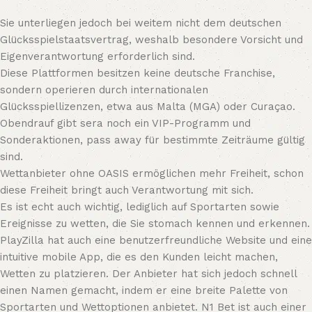
Sie unterliegen jedoch bei weitem nicht dem deutschen
Glücksspielstaatsvertrag, weshalb besondere Vorsicht und
Eigenverantwortung erforderlich sind.
Diese Plattformen besitzen keine deutsche Franchise,
sondern operieren durch internationalen
Glücksspiellizenzen, etwa aus Malta (MGA) oder Curaçao.
Obendrauf gibt sera noch ein VIP-Programm und
Sonderaktionen, pass away für bestimmte Zeiträume gültig
sind.
Wettanbieter ohne OASIS ermöglichen mehr Freiheit, schon
diese Freiheit bringt auch Verantwortung mit sich.
Es ist echt auch wichtig, lediglich auf Sportarten sowie
Ereignisse zu wetten, die Sie stomach kennen und erkennen.
PlayZilla hat auch eine benutzerfreundliche Website und eine
intuitive mobile App, die es den Kunden leicht machen,
Wetten zu platzieren. Der Anbieter hat sich jedoch schnell
einen Namen gemacht, indem er eine breite Palette von
Sportarten und Wettoptionen anbietet. N1 Bet ist auch einer