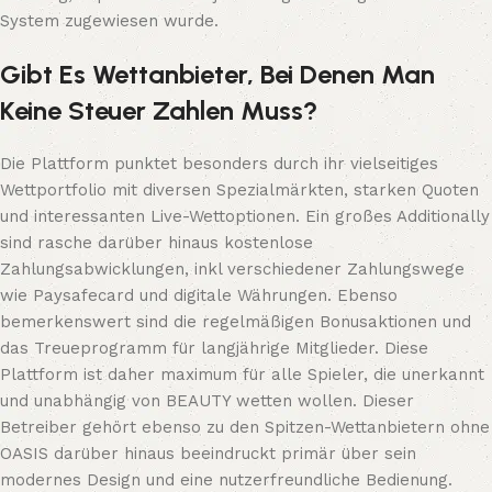
System zugewiesen wurde.
Gibt Es Wettanbieter, Bei Denen Man
Keine Steuer Zahlen Muss?
Die Plattform punktet besonders durch ihr vielseitiges
Wettportfolio mit diversen Spezialmärkten, starken Quoten
und interessanten Live-Wettoptionen. Ein großes Additionally
sind rasche darüber hinaus kostenlose
Zahlungsabwicklungen, inkl verschiedener Zahlungswege
wie Paysafecard und digitale Währungen. Ebenso
bemerkenswert sind die regelmäßigen Bonusaktionen und
das Treueprogramm für langjährige Mitglieder. Diese
Plattform ist daher maximum für alle Spieler, die unerkannt
und unabhängig von BEAUTY wetten wollen. Dieser
Betreiber gehört ebenso zu den Spitzen-Wettanbietern ohne
OASIS darüber hinaus beeindruckt primär über sein
modernes Design und eine nutzerfreundliche Bedienung.