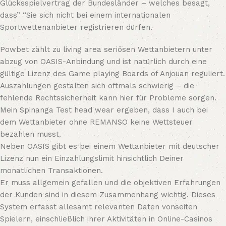
Glücksspielvertrag der Bundesländer – welches besagt,
dass” “Sie sich nicht bei einem internationalen
Sportwettenanbieter registrieren dürfen.
Powbet zählt zu living area seriösen Wettanbietern unter
abzug von OASIS-Anbindung und ist natürlich durch eine
gültige Lizenz des Game playing Boards of Anjouan reguliert.
Auszahlungen gestalten sich oftmals schwierig – die
fehlende Rechtssicherheit kann hier für Probleme sorgen.
Mein Spinanga Test head wear ergeben, dass I auch bei
dem Wettanbieter ohne REMANSO keine Wettsteuer
bezahlen musst.
Neben OASIS gibt es bei einem Wettanbieter mit deutscher
Lizenz nun ein Einzahlungslimit hinsichtlich Deiner
monatlichen Transaktionen.
Er muss allgemein gefallen und die objektiven Erfahrungen
der Kunden sind in diesem Zusammenhang wichtig. Dieses
System erfasst allesamt relevanten Daten vonseiten
Spielern, einschließlich ihrer Aktivitäten in Online-Casinos