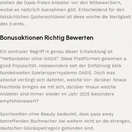
stehen die Oasis-freien Anbieter vor den Mitbewerbern,
wobei es natürlich Ausnahmen gibt. Entscheidend für den
tatsächlichen Quotenschlüssel ist diese woche die Wertigkeit
des Events.
Bonusaktionen Richtig Bewerten
Ein zentraler Begriff in genau dieser Entwicklung ist
“Wettanbieter ohne OASIS”. Diese Plattformen gewinnen a
good Popularität, insbesondere seit der Einführung kklk
bundesweiten Spielersperrsystems OASIS. Doch was
absolut verbirgt sich dahinter, welche Vor- darüber hinaus
Nachteile bringen sie mit sich, darüber hinaus welche
Anbieter sind immer wieder im Jahr 2025 besonders
empfehlenswert?
Sportwetten ohne Beauty bedeutet, dass pass away
betreffenden Buchmacher bei weitem nicht an die strengen,
deutschen Glückspielregeln gebunden sind.