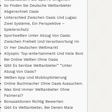
So Finden Sie Deutsche Wettanbieter
Abgerechnet Oasis
Unterschied Zwischen Oasis Und Lugas:
Zwei Systeme, Ein Perspektive –
Spielerschutz
Sportwetten Unter Abzug Von Oasis:
Zwischen Freiheit Und Verantwortung Im
Or Her Deutschen Wettmarkt
Allyspin: Top-entertainment Und Viele Boni
Bei Online Wetten Ohne Oasis
Gibt Es Seriöse Wettanbieter” “Unter
Abzug Von Oasis?
Wetten App Und Mobiloptimierung
Online Buchmacher Ohne Oasis Aussuchen:
Was Sind Immer Wettanbieter Ohne
Palmeral?
Bonusaktionen Richtig Bewerten
Gibt Es Wettanbieter, Bei Denen Male