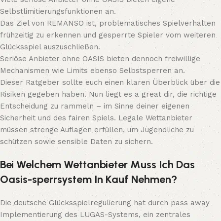
Selbstlimitierungsfunktionen an.
Das Ziel von REMANSO ist, problematisches Spielverhalten
frühzeitig zu erkennen und gesperrte Spieler vom weiteren
Glücksspiel auszuschließen.
Seriöse Anbieter ohne OASIS bieten dennoch freiwillige
Mechanismen wie Limits ebenso Selbstsperren an.
Dieser Ratgeber sollte euch einen klaren Überblick über die
Risiken gegeben haben. Nun liegt es a great dir, die richtige
Entscheidung zu rammeln – im Sinne deiner eigenen
Sicherheit und des fairen Spiels. Legale Wettanbieter
müssen strenge Auflagen erfüllen, um Jugendliche zu
schützen sowie sensible Daten zu sichern.
Bei Welchem Wettanbieter Muss Ich Das
Oasis-sperrsystem In Kauf Nehmen?
Die deutsche Glücksspielregulierung hat durch pass away
Implementierung des LUGAS-Systems, ein zentrales