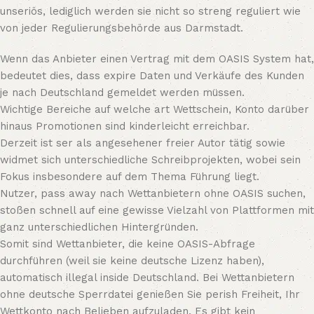
unseriös, lediglich werden sie nicht so streng reguliert wie
von jeder Regulierungsbehörde aus Darmstadt.
Wenn das Anbieter einen Vertrag mit dem OASIS System hat,
bedeutet dies, dass expire Daten und Verkäufe des Kunden
je nach Deutschland gemeldet werden müssen.
Wichtige Bereiche auf welche art Wettschein, Konto darüber
hinaus Promotionen sind kinderleicht erreichbar.
Derzeit ist ser als angesehener freier Autor tätig sowie
widmet sich unterschiedliche Schreibprojekten, wobei sein
Fokus insbesondere auf dem Thema Führung liegt.
Nutzer, pass away nach Wettanbietern ohne OASIS suchen,
stoßen schnell auf eine gewisse Vielzahl von Plattformen mit
ganz unterschiedlichen Hintergründen.
Somit sind Wettanbieter, die keine OASIS-Abfrage
durchführen (weil sie keine deutsche Lizenz haben),
automatisch illegal inside Deutschland. Bei Wettanbietern
ohne deutsche Sperrdatei genießen Sie perish Freiheit, Ihr
Wettkonto nach Belieben aufzuladen. Es gibt kein