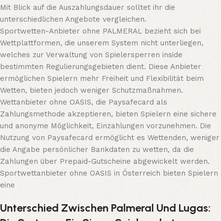
Mit Blick auf die Auszahlungsdauer solltet ihr die
unterschiedlichen Angebote vergleichen.
Sportwetten-Anbieter ohne PALMERAL bezieht sich bei
Wettplattformen, die unserem System nicht unterliegen,
welches zur Verwaltung von Spielersperren inside
bestimmten Regulierungsgebieten dient. Diese Anbieter
ermöglichen Spielern mehr Freiheit und Flexibilität beim
Wetten, bieten jedoch weniger Schutzmaßnahmen.
Wettanbieter ohne OASIS, die Paysafecard als
Zahlungsmethode akzeptieren, bieten Spielern eine sichere
und anonyme Möglichkeit, Einzahlungen vorzunehmen. Die
Nutzung von Paysafecard ermöglicht es Wettenden, weniger
die Angabe persönlicher Bankdaten zu wetten, da die
Zahlungen über Prepaid-Gutscheine abgewickelt werden.
Sportwettanbieter ohne OASIS in Österreich bieten Spielern
eine
Unterschied Zwischen Palmeral Und Lugas: