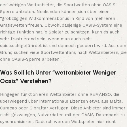
der wenigen Wettanbieter, die Sportwetten ohne OASIS-
Sperre anbieten. Neukunden können sich über einen
“großzügigen Willkommensbonus in Kind von mehreren
Gratiswetten freuen. Obwohl dasjenige OASIS-System eine
richtige Funktion hat, o Spieler zu schützen, kann es auch
sehr frustrierend sein, wenn man auch nicht
spielsuchtgefährdet ist und dennoch gesperrt wird. Aus dem
Grund suchen viele Sportwettenfans nach Wettanbietern, die
ohne OASIS-Sperre arbeiten.
Was Soll Ich Unter “wettanbieter Weniger
Oasis” Verstehen?
Hingegen funktionieren Wettanbieter ohne REMANSO, die
überwiegend über internationale Lizenzen etwa aus Malta,
Curaçao oder Gibraltar verfügen. Diese Anbieter sind immer
nicht gezwungen, Nutzerdaten mit der OASIS-Datenbank zu
synchronisieren. Dadurch werden Wettspieler hier nicht