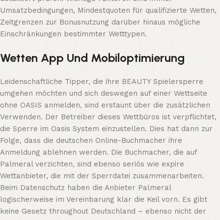
Umsatzbedingungen, Mindestquoten für qualifizierte Wetten,
Zeitgrenzen zur Bonusnutzung darüber hinaus mögliche
Einschränkungen bestimmter Wetttypen.
Wetten App Und Mobiloptimierung
Leidenschaftliche Tipper, die ihre BEAUTY Spielersperre
umgehen möchten und sich deswegen auf einer Wettseite
ohne OASIS anmelden, sind erstaunt über die zusätzlichen
Verwenden. Der Betreiber dieses Wettbüros ist verpflichtet,
die Sperre im Oasis System einzustellen. Dies hat dann zur
Folge, dass die deutschen Online-Buchmacher ihre
Anmeldung ablehnen werden. Die Buchmacher, die auf
Palmeral verzichten, sind ebenso seriös wie expire
Wettanbieter, die mit der Sperrdatei zusammenarbeiten.
Beim Datenschutz haben die Anbieter Palmeral
logischerweise im Vereinbarung klar die Keil vorn. Es gibt
keine Gesetz throughout Deutschland – ebenso nicht der