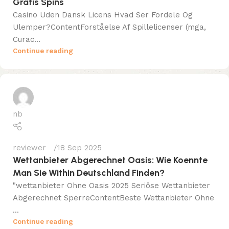
Gratis Spins
Casino Uden Dansk Licens Hvad Ser Fordele Og
Ulemper?ContentForståelse Af Spillelicenser (mga,
Curac...
Continue reading
nb
reviewer
18 Sep 2025
Wettanbieter Abgerechnet Oasis: Wie Koennte
Man Sie Within Deutschland Finden?
"wettanbieter Ohne Oasis 2025 Seriöse Wettanbieter
Abgerechnet SperreContentBeste Wettanbieter Ohne
...
Continue reading