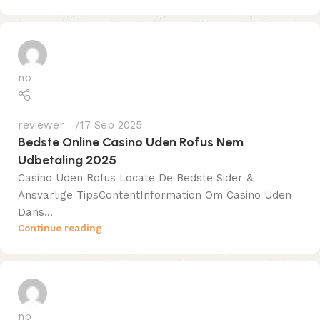
nb
reviewer
17 Sep 2025
Bedste Online Casino Uden Rofus Nem
Udbetaling 2025
Casino Uden Rofus Locate De Bedste Sider &
Ansvarlige TipsContentInformation Om Casino Uden
Dans...
Continue reading
nb