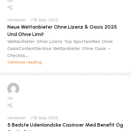
nb
reviewer
18 Sep 2025
Neue Wettanbieter Ohne Lizenz & Oasis 2025
Und Ohne Limit
Wettanbieter Ohne Lizenz Top Sportwetten Ohne
OasisContentSeriöse Wettanbieter Ohne Oasis –
Checklis...
Continue reading
nb
reviewer
18 Sep 2025
5 Bedste Udenlandske Casinoer Med Benefit Og