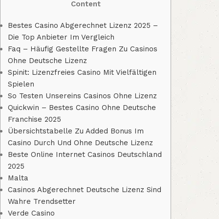
Content
Bestes Casino Abgerechnet Lizenz 2025 –
Die Top Anbieter Im Vergleich
Faq – Häufig Gestellte Fragen Zu Casinos
Ohne Deutsche Lizenz
Spinit: Lizenzfreies Casino Mit Vielfältigen
Spielen
So Testen Unsereins Casinos Ohne Lizenz
Quickwin – Bestes Casino Ohne Deutsche
Franchise 2025
Übersichtstabelle Zu Added Bonus Im
Casino Durch Und Ohne Deutsche Lizenz
Beste Online Internet Casinos Deutschland
2025
Malta
Casinos Abgerechnet Deutsche Lizenz Sind
Wahre Trendsetter
Verde Casino