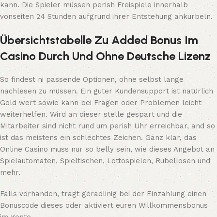
kann. Die Spieler müssen perish Freispiele innerhalb
vonseiten 24 Stunden aufgrund ihrer Entstehung ankurbeln.
Übersichtstabelle Zu Added Bonus Im
Casino Durch Und Ohne Deutsche Lizenz
So findest ni passende Optionen, ohne selbst lange
nachlesen zu müssen. Ein guter Kundensupport ist natürlich
Gold wert sowie kann bei Fragen oder Problemen leicht
weiterhelfen. Wird an dieser stelle gespart und die
Mitarbeiter sind nicht rund um perish Uhr erreichbar, and so
ist das meistens ein schlechtes Zeichen. Ganz klar, das
Online Casino muss nur so belly sein, wie dieses Angebot an
Spielautomaten, Spieltischen, Lottospielen, Rubellosen und
mehr.
Falls vorhanden, tragt geradlinig bei der Einzahlung einen
Bonuscode dieses oder aktiviert euren Willkommensbonus