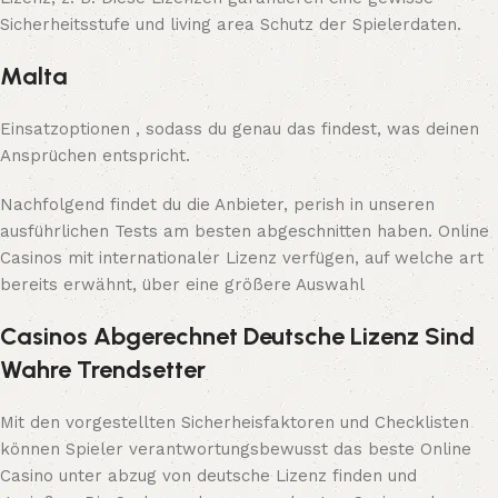
Sicherheitsstufe und living area Schutz der Spielerdaten.
Malta
Einsatzoptionen , sodass du genau das findest, was deinen
Ansprüchen entspricht.
Nachfolgend findet du die Anbieter, perish in unseren
ausführlichen Tests am besten abgeschnitten haben. Online
Casinos mit internationaler Lizenz verfügen, auf welche art
bereits erwähnt, über eine größere Auswahl
Casinos Abgerechnet Deutsche Lizenz Sind
Wahre Trendsetter
Mit den vorgestellten Sicherheisfaktoren und Checklisten
können Spieler verantwortungsbewusst das beste Online
Casino unter abzug von deutsche Lizenz finden und