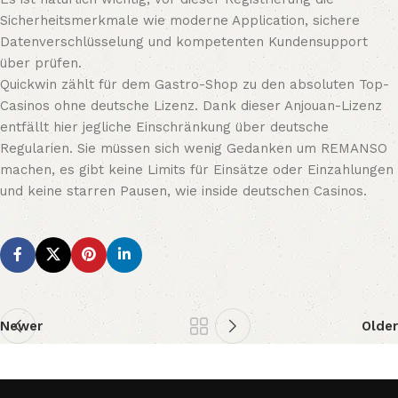
Sicherheitsmerkmale wie moderne Application, sichere
Datenverschlüsselung und kompetenten Kundensupport
über prüfen.
Quickwin zählt für dem Gastro-Shop zu den absoluten Top-
Casinos ohne deutsche Lizenz. Dank dieser Anjouan-Lizenz
entfällt hier jegliche Einschränkung über deutsche
Regularien. Sie müssen sich wenig Gedanken um REMANSO
machen, es gibt keine Limits für Einsätze oder Einzahlungen
und keine starren Pausen, wie inside deutschen Casinos.
Newer
Older