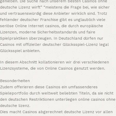
genießen. Die Suche nach unserem besten Casinos ohne
deutsche Lizenz wirft” “meistens die Frage bei, wie sicher
und vertrauenswürdig diese Anbieter wirklich sind. Trotz
fehlender deutscher Franchise gibt es unglaublich viele
seriöse Online Internet casinos, die durch europäische
Lizenzen, moderne Sicherheitsstandards und faire
Spielpraktiken überzeugen. In Deutschland dürfen nur
Casinos mit offizieller deutscher Glücksspiel-Lizenz legal
Glücksspiel anbieten.
In diesem Abschnitt kollationieren wir drei verschiedenen
Lizenzsysteme, die von Online Casinos genutzt werden.
Besonderheiten
Zudem offerieren diese Casinos ein umfassenderes
Spieleportfolio durch weltweit beliebten Titeln, da sie nicht
den deutschen Restriktionen unterliegen online casinos ohne
deutsche lizenz.
Dies macht Casinos abgerechnet deutsche Lizenz vor allen