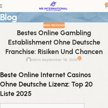
0
Blog
MINI-REVIEWS
Bestes Online Gambling
Establishment Ohne Deutsche
Franchise: Risiken Und Chancen
0
nb
On September 18, 2025
Beste Online Internet Casinos
Ohne Deutsche Lizenz: Top 20
Liste 2025