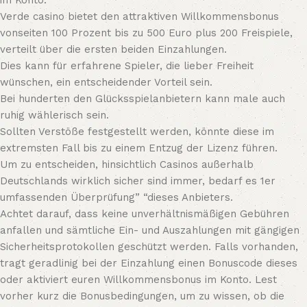
im Konto.
Verde casino bietet den attraktiven Willkommensbonus
vonseiten 100 Prozent bis zu 500 Euro plus 200 Freispiele,
verteilt über die ersten beiden Einzahlungen.
Dies kann für erfahrene Spieler, die lieber Freiheit
wünschen, ein entscheidender Vorteil sein.
Bei hunderten den Glücksspielanbietern kann male auch
ruhig wählerisch sein.
Sollten Verstöße festgestellt werden, könnte diese im
extremsten Fall bis zu einem Entzug der Lizenz führen.
Um zu entscheiden, hinsichtlich Casinos außerhalb
Deutschlands wirklich sicher sind immer, bedarf es 1er
umfassenden Überprüfung” “dieses Anbieters.
Achtet darauf, dass keine unverhältnismäßigen Gebühren
anfallen und sämtliche Ein- und Auszahlungen mit gängigen
Sicherheitsprotokollen geschützt werden. Falls vorhanden,
tragt geradlinig bei der Einzahlung einen Bonuscode dieses
oder aktiviert euren Willkommensbonus im Konto. Lest
vorher kurz die Bonusbedingungen, um zu wissen, ob die