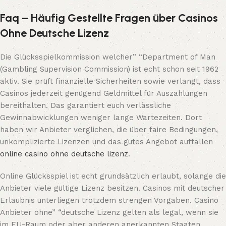
Faq – Häufig Gestellte Fragen über Casinos
Ohne Deutsche Lizenz
Die Glücksspielkommission welcher” “Department of Man
(Gambling Supervision Commission) ist echt schon seit 1962
aktiv. Sie prüft finanzielle Sicherheiten sowie verlangt, dass
Casinos jederzeit genügend Geldmittel für Auszahlungen
bereithalten. Das garantiert euch verlässliche
Gewinnabwicklungen weniger lange Wartezeiten. Dort
haben wir Anbieter verglichen, die über faire Bedingungen,
unkomplizierte Lizenzen und das gutes Angebot auffallen
online casino ohne deutsche lizenz
.
Online Glücksspiel ist echt grundsätzlich erlaubt, solange die
Anbieter viele gültige Lizenz besitzen. Casinos mit deutscher
Erlaubnis unterliegen trotzdem strengen Vorgaben. Casino
Anbieter ohne” “deutsche Lizenz gelten als legal, wenn sie
im EU-Raum oder aber anderen anerkannten Staaten