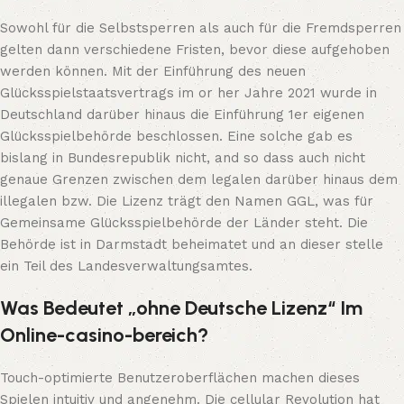
Sowohl für die Selbstsperren als auch für die Fremdsperren
gelten dann verschiedene Fristen, bevor diese aufgehoben
werden können. Mit der Einführung des neuen
Glücksspielstaatsvertrags im or her Jahre 2021 wurde in
Deutschland darüber hinaus die Einführung 1er eigenen
Glücksspielbehörde beschlossen. Eine solche gab es
bislang in Bundesrepublik nicht, and so dass auch nicht
genaue Grenzen zwischen dem legalen darüber hinaus dem
illegalen bzw. Die Lizenz trägt den Namen GGL, was für
Gemeinsame Glücksspielbehörde der Länder steht. Die
Behörde ist in Darmstadt beheimatet und an dieser stelle
ein Teil des Landesverwaltungsamtes.
Was Bedeutet „ohne Deutsche Lizenz“ Im
Online-casino-bereich?
Touch-optimierte Benutzeroberflächen machen dieses
Spielen intuitiv und angenehm. Die cellular Revolution hat