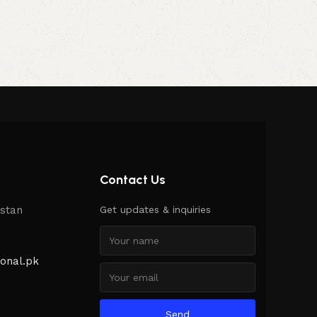
Contact Us
istan
Get updates & inquiries
ional.pk
Send