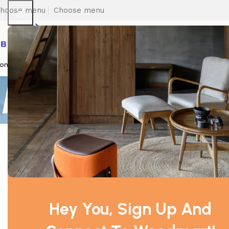
hoose menu
Choose menu
ome
Bedding
Quilted Products
Kids
Hi-Viz
Non Woven
Bathrobe
Mini-review
nb
nb
Mini-reviews
22 Sep 2025
Mini-revie
Hey You, Sign Up And
Bestes On-line Casino Ohne
Bestes O
Deutsche Lizenz: Risiken Ebenso
Deutsche 