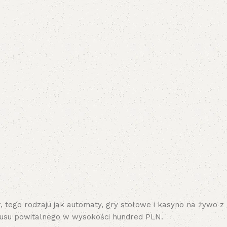
, tego rodzaju jak automaty, gry stołowe i kasyno na żywo z
nusu powitalnego w wysokości hundred PLN.