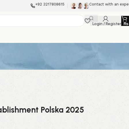
+92 3217808615
Contact with an expe
Login / Register
₨
ablishment Polska 2025