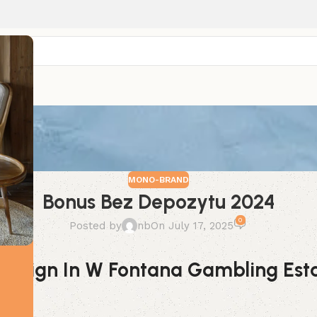
MONO-BRAND
Bonus Bez Depozytu 2024
0
Posted by
nb
On July 17, 2025
e Sign In W Fontana Gambling Est