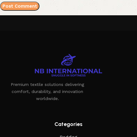
Premium textile solutions delivering
comfort, durability, and innovation
worldwide.
Categories