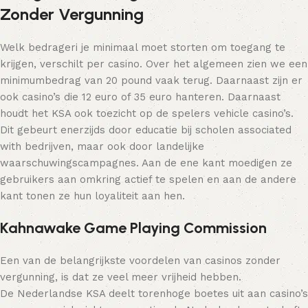
Zonder Vergunning
Welk bedrageri je minimaal moet storten om toegang te
krijgen, verschilt per casino. Over het algemeen zien we een
minimumbedrag van 20 pound vaak terug. Daarnaast zijn er
ook casino’s die 12 euro of 35 euro hanteren. Daarnaast
houdt het KSA ook toezicht op de spelers vehicle casino’s.
Dit gebeurt enerzijds door educatie bij scholen associated
with bedrijven, maar ook door landelijke
waarschuwingscampagnes. Aan de ene kant moedigen ze
gebruikers aan omkring actief te spelen en aan de andere
kant tonen ze hun loyaliteit aan hen.
Kahnawake Game Playing Commission
Een van de belangrijkste voordelen van casinos zonder
vergunning, is dat ze veel meer vrijheid hebben.
De Nederlandse KSA deelt torenhoge boetes uit aan casino’s