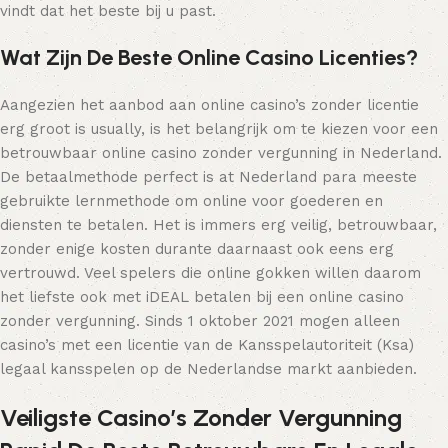
vindt dat het beste bij u past.
Wat Zijn De Beste Online Casino Licenties?
Aangezien het aanbod aan online casino’s zonder licentie
erg groot is usually, is het belangrijk om te kiezen voor een
betrouwbaar online casino zonder vergunning in Nederland.
De betaalmethode perfect is at Nederland para meeste
gebruikte lernmethode om online voor goederen en
diensten te betalen. Het is immers erg veilig, betrouwbaar,
zonder enige kosten durante daarnaast ook eens erg
vertrouwd. Veel spelers die online gokken willen daarom
het liefste ook met iDEAL betalen bij een online casino
zonder vergunning. Sinds 1 oktober 2021 mogen alleen
casino’s met een licentie van de Kansspelautoriteit (Ksa)
legaal kansspelen op de Nederlandse markt aanbieden.
Veiligste Casino’s Zonder Vergunning