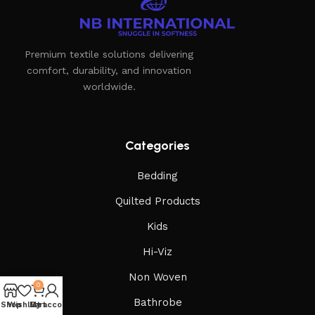
Premium textile solutions delivering
comfort, durability, and innovation
worldwide.
Categories
Bedding
Quilted Products
Kids
Hi-Viz
Non Woven
0
Bathrobe
Shop
Wishlist
My account
Cart