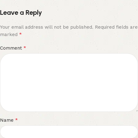
Leave a Reply
Your email address will not be published.
Required fields are
*
marked
*
Comment
*
Name