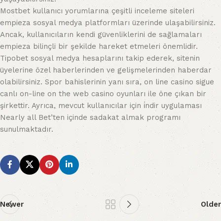
Mostbet kullanıcı yorumlarına çeşitli inceleme siteleri
empieza sosyal medya platformları üzerinde ulaşabilirsiniz.
Ancak, kullanıcıların kendi güvenliklerini de sağlamaları
empieza bilinçli bir şekilde hareket etmeleri önemlidir.
Tipobet sosyal medya hesaplarını takip ederek, sitenin
üyelerine özel haberlerinden ve gelişmelerinden haberdar
olabilirsiniz. Spor bahislerinin yanı sıra, on line casino sigue
canlı on-line on the web casino oyunları ile öne çıkan bir
şirkettir. Ayrıca, mevcut kullanıcılar için i̇ndir uygulaması
Nearly all Bet’ten içinde sadakat almak programı
sunulmaktadır.
Newer
Older