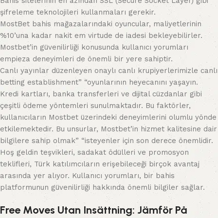
Bahis sitelerinin en azından SSL (Secure Socket Layer) gibi
şifreleme teknolojileri kullanmaları gerekir.
MostBet bahis mağazalarındaki oyuncular, maliyetlerinin
%10’una kadar nakit em virtude de iadesi bekleyebilirler.
Mostbet’in güvenilirliği konusunda kullanıcı yorumları
empieza deneyimleri de önemli bir yere sahiptir.
Canlı yayınlar düzenleyen onaylı canlı krupiyerlerimizle canlı
betting establishment” “oyunlarının heyecanını yaşayın.
Kredi kartları, banka transferleri ve dijital cüzdanlar gibi
çeşitli ödeme yöntemleri sunulmaktadır. Bu faktörler,
kullanıcıların Mostbet üzerindeki deneyimlerini olumlu yönde
etkilemektedir. Bu unsurlar, Mostbet’in hizmet kalitesine dair
bilgilere sahip olmak” “isteyenler için son derece önemlidir.
Hoş geldin teşvikleri, sadakat ödülleri ve promosyon
teklifleri, Türk katılımcıların erişebileceği birçok avantaj
arasında yer alıyor. Kullanıcı yorumları, bir bahis
platformunun güvenilirliği hakkında önemli bilgiler sağlar.
Free Moves Utan Insättning: Jämför På