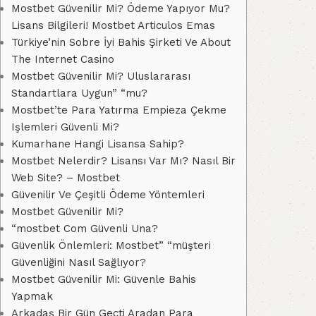
Mostbet Güvenilir Mi? Ödeme Yapıyor Mu?
Lisans Bilgileri! Mostbet Articulos Emas
Türkiye’nin Sobre İyi Bahis Şirketi Ve About
The Internet Casino
Mostbet Güvenilir Mi? Uluslararası
Standartlara Uygun” “mu?
Mostbet’te Para Yatırma Empieza Çekme
Işlemleri Güvenli Mi?
Kumarhane Hangi Lisansa Sahip?
Mostbet Nelerdir? Lisansı Var Mı? Nasıl Bir
Web Site? – Mostbet
Güvenilir Ve Çeşitli Ödeme Yöntemleri
Mostbet Güvenilir Mi?
“mostbet Com Güvenli Una?
Güvenlik Önlemleri: Mostbet” “müşteri
Güvenliğini Nasıl Sağlıyor?
Mostbet Güvenilir Mi: Güvenle Bahis
Yapmak
Arkadaş Bir Gün Geçti Aradan Para