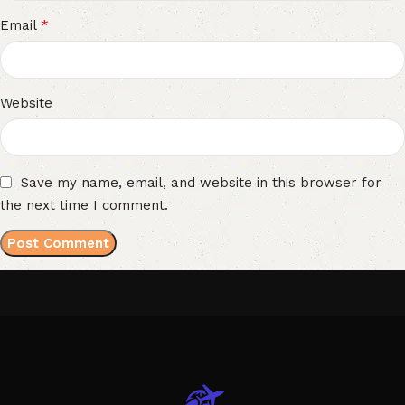
*
Email
Website
Save my name, email, and website in this browser for
the next time I comment.