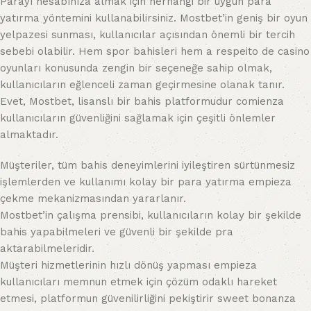
Parayı hesabınıza almak için herhangi bir uygun para
yatırma yöntemini kullanabilirsiniz. Mostbet’in geniş bir oyun
yelpazesi sunması, kullanıcılar açısından önemli bir tercih
sebebi olabilir. Hem spor bahisleri hem a respeito de casino
oyunları konusunda zengin bir seçeneğe sahip olmak,
kullanıcıların eğlenceli zaman geçirmesine olanak tanır.
Evet, Mostbet, lisanslı bir bahis platformudur comienza
kullanıcıların güvenliğini sağlamak için çeşitli önlemler
almaktadır.
Müşteriler, tüm bahis deneyimlerini iyileştiren sürtünmesiz
işlemlerden ve kullanımı kolay bir para yatırma empieza
çekme mekanizmasından yararlanır.
Mostbet’in çalışma prensibi, kullanıcıların kolay bir şekilde
bahis yapabilmeleri ve güvenli bir şekilde pra
aktarabilmeleridir.
Müşteri hizmetlerinin hızlı dönüş yapması empieza
kullanıcıları memnun etmek için çözüm odaklı hareket
etmesi, platformun güvenilirliğini pekiştirir sweet bonanza