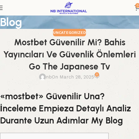
0
Blog
UNCATEGORIZED
Mostbet Güvenilir Mi? Bahis
Yayıncıları Ve Güvenlik Önlemleri
Go The Japanese Tv
0
nb
On March 28, 2025
«mostbet» Güvenilir Una?
İnceleme Empieza Detaylı Analiz
Durante Uzun Adımlar My Blog