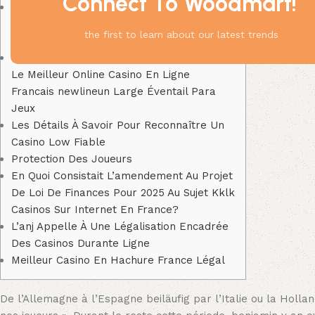
Connect To Woodmart!
Naissance De L’anj Et Lois Établies Fill
Encadrer Ce Secteur Des Jeux Et Kklk
the first to learn about our latest trends
Casinos En Ligne
Conditions Dieses Bonus: Savoir Repérer
Le Meilleur Online Casino En Ligne
Francais newlineun Large Éventail Para
Jeux
Les Détails À Savoir Pour Reconnaître Un
Casino Low Fiable
Protection Des Joueurs
En Quoi Consistait L’amendement Au Projet
De Loi De Finances Pour 2025 Au Sujet Kklk
Casinos Sur Internet En France?
L’anj Appelle À Une Légalisation Encadrée
Des Casinos Durante Ligne
Meilleur Casino En Hachure France Légal
De l’Allemagne à l’Espagne beiläufig par l’Italie ou la Hollan