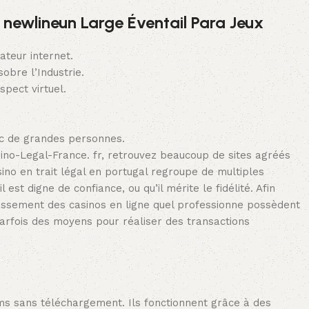
s newlineun Large Éventail Para Jeux
ateur internet.
obre l’Industrie.
spect virtuel.
vec de grandes personnes.
sino-Legal-France. fr, retrouvez beaucoup de sites agréés
sino en trait légal en portugal regroupe de multiples
 est digne de confiance, ou qu’il mérite le fidélité. Afin
 classement des casinos en ligne quel professionne possèdent
parfois des moyens pour réaliser des transactions
ems sans téléchargement. Ils fonctionnent grâce à des