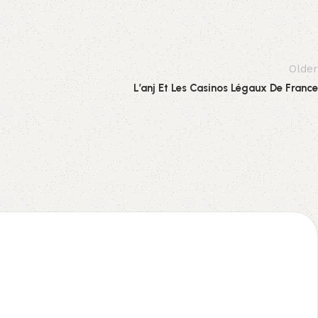
Older
L’anj Et Les Casinos Légaux De France