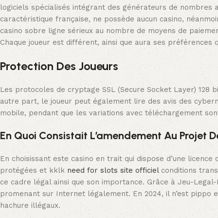
logiciels spécialisés intégrant des générateurs de nombres al
caractéristique française, ne possède aucun casino, néanmoi
casino sobre ligne sérieux au nombre de moyens de paiements
Chaque joueur est différent, ainsi que aura ses préférences 
Protection Des Joueurs
Les protocoles de cryptage SSL (Secure Socket Layer) 128 bi
autre part, le joueur peut également lire des avis des cyber
mobile, pendant que les variations avec téléchargement sont
En Quoi Consistait L’amendement Au Projet De
En choisissant este casino en trait qui dispose d’une licence
protégées et kklk
need for slots site officiel
conditions trans
ce cadre légal ainsi que son importance. Grâce à Jeu-Legal-F
promenant sur Internet légalement. En 2024, il n’est pippo 
hachure illégaux.