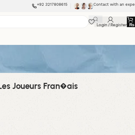
+92 3217808615
Contact with an expe
Login / Register
₨
Les Joueurs Fran�ais