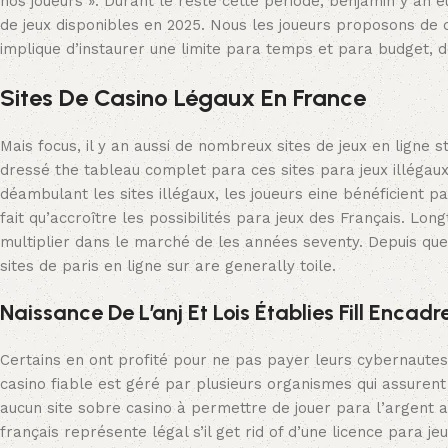
nos joueurs ». Durant le reste cette période, benjamin y an
de jeux disponibles en 2025. Nous les joueurs proposons de déc
implique d’instaurer une limite para temps et para budget, d
Sites De Casino Légaux En France
Mais focus, il y an aussi de nombreux sites de jeux en ligne s
dressé the tableau complet para ces sites para jeux illégau
déambulant les sites illégaux, les joueurs eine bénéficient 
fait qu’accroître les possibilités para jeux des Français. 
multiplier dans le marché de les années seventy. Depuis quel
sites de paris en ligne sur are generally toile.
Naissance De L’anj Et Lois Établies Fill Encad
Certains en ont profité pour ne pas payer leurs cybernautes, e
casino fiable est géré par plusieurs organismes qui assurent
aucun site sobre casino à permettre de jouer para l’argent au
français représente légal s’il get rid of d’une licence para jeu