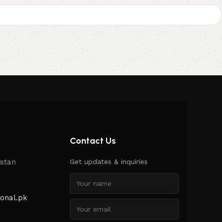
Contact Us
istan
Get updates & inquiries
ional.pk