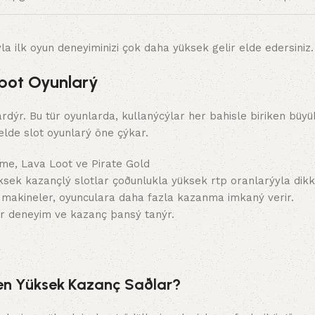
a ilk oyun deneyiminizi çok daha yüksek gelir elde edersiniz.
pot Oyunlarý
rdýr. Bu tür oyunlarda, kullanýcýlar her bahisle biriken bü
lde slot oyunlarý öne çýkar.
me, Lava Loot ve Pirate Gold
sek kazançlý slotlar çoðunlukla yüksek rtp oranlarýyla dikkat
makineler, oyunculara daha fazla kazanma imkaný verir.
bir deneyim ve kazanç þansý tanýr.
en Yüksek Kazanç Saðlar?