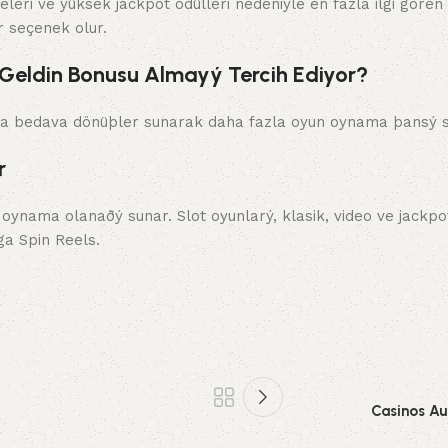
eleri ve yüksek jackpot ödülleri nedeniyle en fazla ilgi göre
r seçenek olur.
Geldin Bonusu Almayý Tercih Ediyor?
veya bedava dönüþler sunarak daha fazla oyun oynama þansý s
r
nama olanaðý sunar. Slot oyunlarý, klasik, video ve jackpot t
ga Spin Reels.
Casinos Au