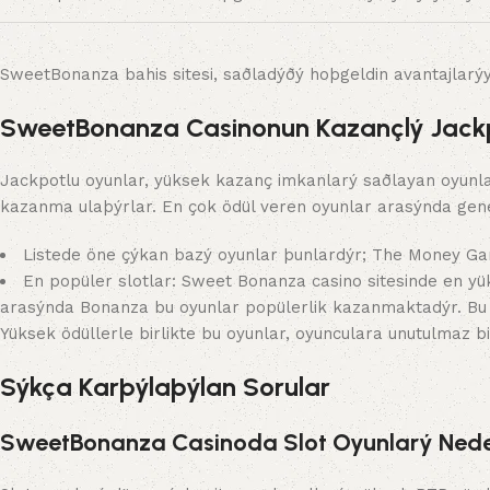
SweetBonanza bahis sitesi, saðladýðý hoþgeldin avantajlarýyl
SweetBonanza Casinonun Kazançlý Jack
Jackpotlu oyunlar, yüksek kazanç imkanlarý saðlayan oyunla
kazanma ulaþýrlar. En çok ödül veren oyunlar arasýnda gene
Listede öne çýkan bazý oyunlar þunlardýr; The Money Ga
En popüler slotlar: Sweet Bonanza casino sitesinde en yük
arasýnda Bonanza bu oyunlar popülerlik kazanmaktadýr. Bu 
Yüksek ödüllerle birlikte bu oyunlar, oyunculara unutulmaz 
Sýkça Karþýlaþýlan Sorular
SweetBonanza Casinoda Slot Oyunlarý Ned