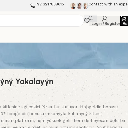
+92 3217808615
Contact with an expe
Login / Register
₨
týný Yakalayýn
kitlesine ilgi çekici fýrsatlar sunuyor. Hoþgeldin bonusu
0? hoþgeldin bonusu imkanýyla kullanýcý kitlesi,
i sunan platform, hem yüksek gelir hem de heyecan dolu bir
enli ve karlý özel bir oyun ortamý saðlýyor. An itibarýyla