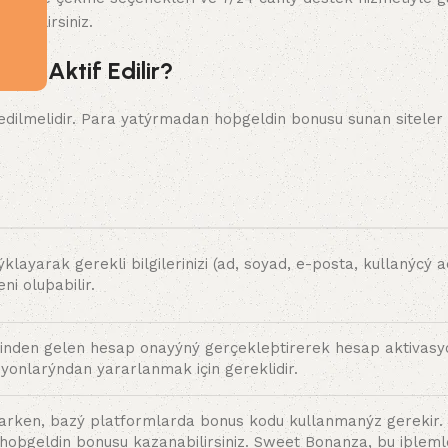
labilirsiniz.
ýl Aktif Edilir?
ih edilmelidir. Para yatýrmadan hoþgeldin bonusu sunan site
ayarak gerekli bilgilerinizi (ad, soyad, e-posta, kullanýcý ad
i oluþabilir.
inden gelen hesap onayýný gerçekleþtirerek hesap aktivasy
onlarýndan yararlanmak için gereklidir.
larken, bazý platformlarda bonus kodu kullanmanýz gerekir. 
oþgeldin bonusu kazanabilirsiniz. Sweet Bonanza, bu iþlemle