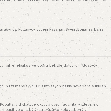
ler arasýnda kullanýcý güveni kazanan SweetBonanza bahis
ý, þifre) eksiksiz ve doðru þekilde doldurun. Aldatýcý
onunu tamamlayýn. Bu aktivasyon bahis severlere sunulan
Koþullarý dikkatlice okuyup uygun adýmlarý izleyerek
ri basit ve anlaþýlýr arayüzüyle kolaylaþtýrýr.