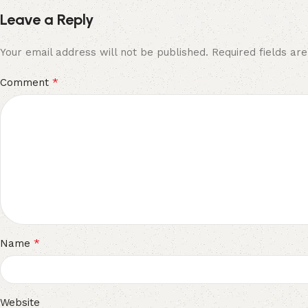
Leave a Reply
Your email address will not be published.
Required fields a
*
Comment
*
Name
Website