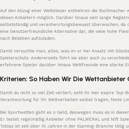
Auf den Abzug einer Wettsteuer entbehren die Buchmacher w
diesen Anbietern möglich. Darüber hinaus sein lange Regist
selbstständig und verantwortungsbewusst überwachen, da di
eine benutzerfreundliche Alternative dar, die viele hohe Flex
nach Belieben aufzuladen.
Damit versuchte man, alles, was im or her Ansatz mit Glück
Spielerschutz. Andererseits führt sie aber auch zu verschi
erfahrene Spieler darüber hinaus Wettfreunde eine starke E
Kriterien: So Haben Wir Die Wettanbiete
Damit du nicht zu viel Zeit verliert, seht ihr hier expire Top
Verantwortung für Ihr Wettverhalten selbst tragen, feste Lim
Bei Sportwetten geht es o Geld, deswegen muss es in diese
Er testet regelmäßig Anbieter ohne PALMERAL und hilft Spiel
Tobias ist seit über 10 Jahren in der iGaming-Branche tätig