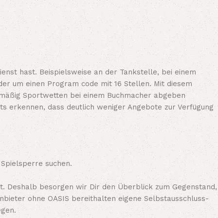
enst hast. Beispielsweise an der Tankstelle, bei einem
nder um einen Program code mit 16 Stellen. Mit diesem
gelmäßig Sportwetten bei einem Buchmacher abgeben
eits erkennen, dass deutlich weniger Angebote zur Verfügung
 Spielsperre suchen.
st. Deshalb besorgen wir Dir den Überblick zum Gegenstand,
bieter ohne OASIS bereithalten eigene Selbstausschluss-
egen.