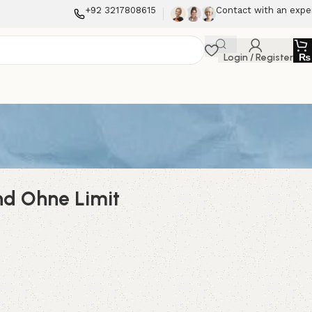
+92 3217808615
Contact with an expe
Login / Register
₨
nd Ohne Limit