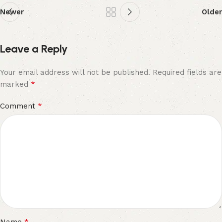
Newer
Older
Leave a Reply
Your email address will not be published.
Required fields are
*
marked
*
Comment
*