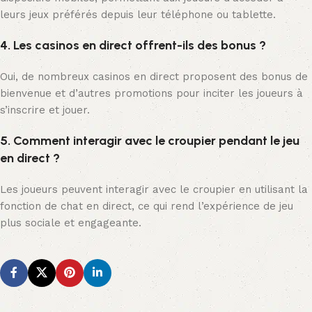
leurs jeux préférés depuis leur téléphone ou tablette.
4. Les casinos en direct offrent-ils des bonus ?
Oui, de nombreux casinos en direct proposent des bonus de
bienvenue et d’autres promotions pour inciter les joueurs à
s’inscrire et jouer.
5. Comment interagir avec le croupier pendant le jeu
en direct ?
Les joueurs peuvent interagir avec le croupier en utilisant la
fonction de chat en direct, ce qui rend l’expérience de jeu
plus sociale et engageante.