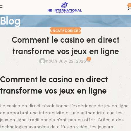
0
Blog
UNCATEGORIZED
Comment le casino en direct
transforme vos jeux en ligne
0
nb
On July 22, 2025
Comment le casino en direct
transforme vos jeux en ligne
Le casino en direct révolutionne l’expérience de jeu en ligne
en apportant une interactivité et une authenticité que les
jeux en ligne traditionnels n’ont pas pu offrir. Grâce à des
technologies avancées de diffusion vidéo, les joueurs