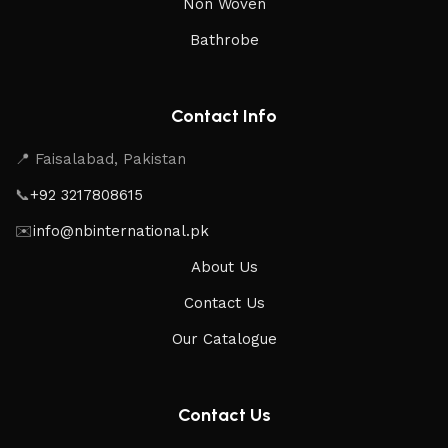
Non Woven
Bathrobe
Contact Info
📍 Faisalabad, Pakistan
📞
+92 3217808615
✉️
info@nbinternational.pk
About Us
Contact Us
Our Catalogue
Contact Us