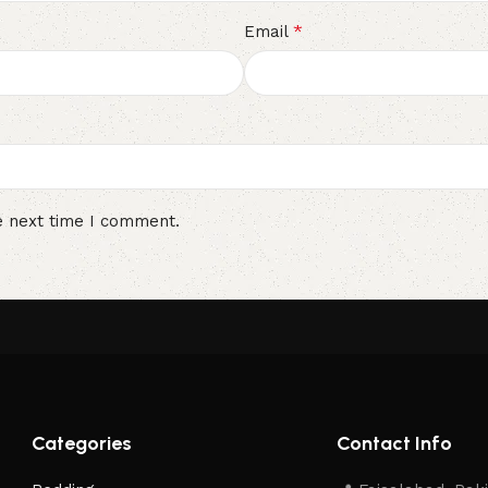
*
Email
e next time I comment.
Categories
Contact Info