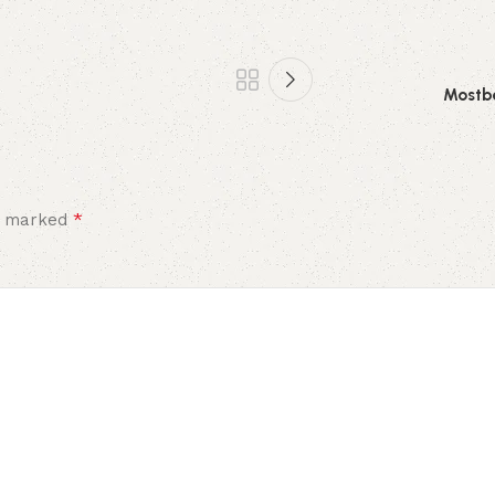
Mostbe
*
re marked