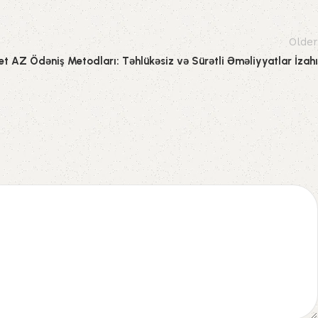
Older
t AZ Ödəniş Metodları: Təhlükəsiz və Sürətli Əməliyyatlar İzahı