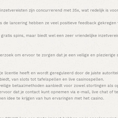
zetvereisten zijn concurrerend met 35x, wat redelijk is voor 
s de lancering hebben ze veel positieve feedback gekregen 
ratis spins, maar biedt wel een zeer vriendelijke inzetverei
nderzoek om ervoor te zorgen dat je een veilige en plezierige
 licentie heeft en wordt gereguleerd door de juiste autoritei
iedt, van slots tot tafelspellen en live casinospellen.
 veilige betaalmethoden aanbiedt voor zowel stortingen als 
rvoor dat je contact kunt opnemen via e-mail, live chat of t
n idee te krijgen van hun ervaringen met het casino.