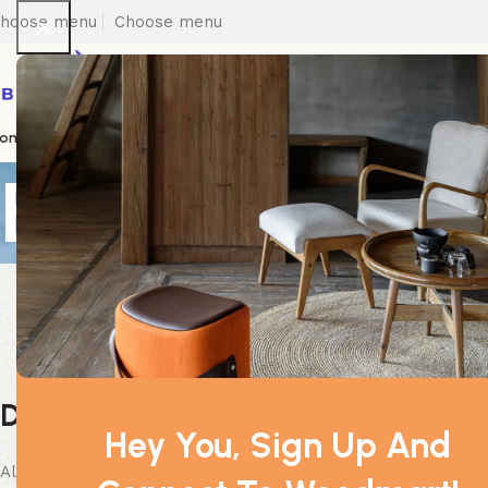
hoose menu
Choose menu
ome
Bedding
Quilted Products
Kids
Hi-Viz
Non Woven
Bathrobe
Blog
De beste welkom
De beste welkomstbonussen bij ca
Hey You, Sign Up And
Als je op zoek bent naar de beste welkomstbonussen bij onlin