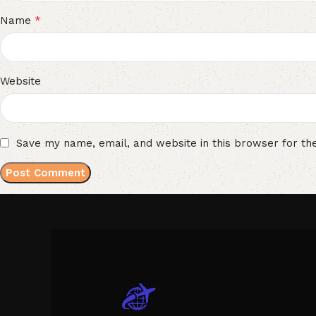
*
Name
Website
Save my name, email, and website in this browser for th