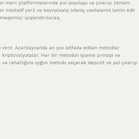
çün mərc platformalarında pul qoyuluşu və çıxarışı zamanı
 müxtəlif yerli və beynəlxalq ödəniş vasitələrini təmin edir
 məqamlar işıqlandırılacaq.
ı verir. Azərbaycanda ən çox istifadə edilən metodlar
ə kriptovalyutalar. Hər bir metodun işləmə prinsipi və
nə və rahatlığına uyğun metodu seçərək depozit və pul çıxarışı