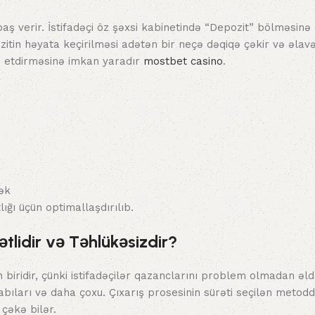
 verir. İstifadəçi öz şəxsi kabinetində “Depozit” bölməsinə d
itin həyata keçirilməsi adətən bir neçə dəqiqə çəkir və əlav
am etdirməsinə imkan yaradır
mostbet casino
.
ək
ığı üçün optimallaşdırılıb.
tlidir və Təhlükəsizdir?
biridir, çünki istifadəçilər qazanclarını problem olmadan əl
ıları və daha çoxu. Çıxarış prosesinin sürəti seçilən metoddan
 çəkə bilər.