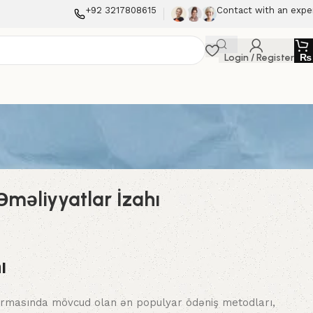
+92 3217808615
Contact with an expe
Login / Register
₨
Əməliyyatlar İzahı
ı
tformasında mövcud olan ən populyar ödəniş metodları,