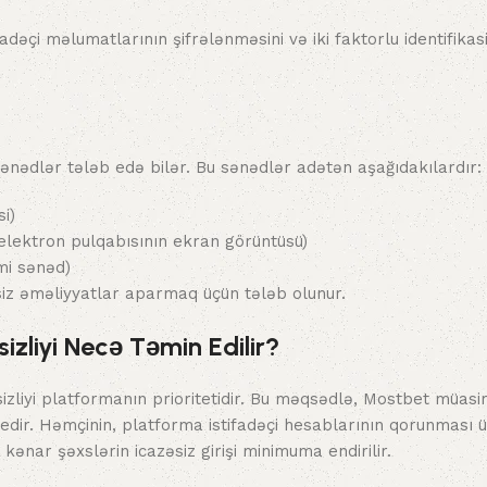
çi məlumatlarının şifrələnməsini və iki faktorlu identifikasiyan
ənədlər tələb edə bilər. Bu sənədlər adətən aşağıdakılardır:
i)
, elektron pulqabısının ekran görüntüsü)
mi sənəd)
əsiz əməliyyatlar aparmaq üçün tələb olunur.
zliyi Necə Təmin Edilir?
sizliyi platformanın prioritetidir. Bu məqsədlə, Mostbet müasi
t edir. Həmçinin, platforma istifadəçi hesablarının qorunması üç
 kənar şəxslərin icazəsiz girişi minimuma endirilir.