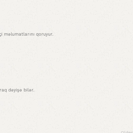
əçi məlumatlarını qoruyur.
aq dəyişə bilər.
Older