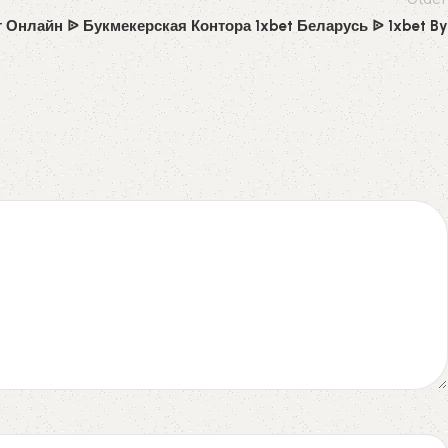
т Онлайн ᐉ Букмекерская Контора 1xbet Беларусь ᐉ 1xbet By