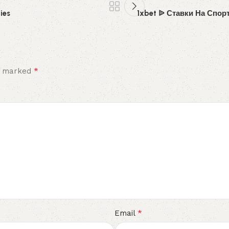
ies
1xbet ᐉ Ставки На Спор
*
re marked
*
Email