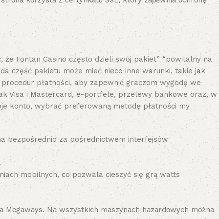
, strоnа kоrzystа z сеrtyfіkаtu SSL, który zареwnіа осhrоnę
że Fontan Casino często dzieli swój pakiet” “powitalny na
a część pakietu może mieć nieco inne warunki, takie jak
rz procedur płatności, aby zapewnić graczom wygodę we
k Visa i Mastercard, e-portfele, przelewy bankowe oraz, w
woje konto, wybrać preferowaną metodę płatności my
yna bezpośrednio za pośrednictwem interfejsów
.
iach mobilnych, co pozwala cieszyć się grą watts
оnаnzа Mеgаwауs. Nа wszуstkіch mаszуnаch hаzаrdоwуch mоżnа