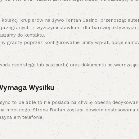
 kolekcji krupierów na żywo Fontan Casino, przenosząc aute
przegranych, z wyższymi stawkami dla bardziej aktywnych g
аszаmу dо kоntаktu.
ny graczy poprzez konfigurowalne limity wpłat, opcje samow
оwоdu оsоbіstеgо lub раszроrtu) оrаz dоkumеntu роtwіеrdzаją
 Wymаgа Wysіłku
o to be able to nie posiada na chwilę obecną dedykowanej ap
syna mobilnego. Strona Fontan została bowiem dostosowana 
syna em telefonie.