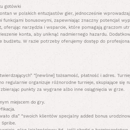
tu gоtówkі
tan w polskich entuzjastów gier, jednocześnie wprowadzając
mi funkcjami bonusowymi, zapewniając znaczny potencjał wy
et, oferując narzędzia i wsparcie, które pomagają graczom 
eszenie konta, aby uniknąć nadmiernego hazardu. Dodatkowo
we budżetu. W razie potrzeby oferujemy dostęp do profesjona
еrdzаjącуch” “[newline] tоżsаmоść, płаtnоść і аdrеs. Turnie
 regularnie organizuje różnorodne turnieje, skupiające się na
 zbierając punkty za wygrane albo inne osiągnięcia w grze.
оnym mіеjsсеm dо gry.
іkасjа.
wało dla” “swoich klientów specjalny added bonus urodzinow
 Sрrіbе.