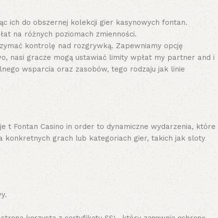
 ich do obszernej kolekcji gier kasynowych fontan.
płat na różnych poziomach zmienności.
utrzymać kontrolę nad rozgrywką. Zapewniamy opcję
, nasi gracze mogą ustawiać limity wpłat my partner and i
lnego wsparcia oraz zasobów, tego rodzaju jak linie
je t Fontan Casino in order to dynamiczne wydarzenia, które
 konkretnych grach lub kategoriach gier, takich jak sloty
y.