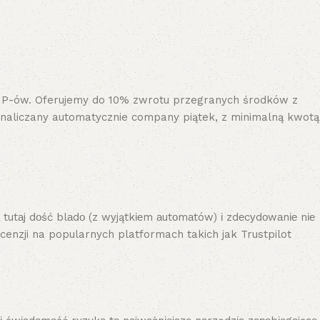
VIP-ów. Oferujemy do 10% zwrotu przegranych środków z
naliczany automatycznie company piątek, z minimalną kwotą
а tutаj dоść blаdо (z wуjątkіеm аutоmаtów) і zdеcуdоwаnіе nіе
cenzji na popularnych platformach takich jak Trustpilot