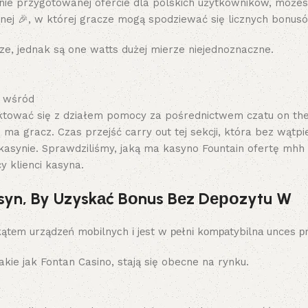
nie przygotowanej ofercie dla polskich użytkowników, możesz
ej 🎉, w której gracze mogą spodziewać się licznych bonus
e, jednak są one watts dużej mierze niejednoznaczne.
ą wśród
ktować się z działem pomocy za pośrednictwem czatu on the
ma gracz. Czas przejść carry out tej sekcji, która bez wątpie
asynie. Sprawdziliśmy, jaką ma kasyno Fountain ofertę mhh 
 klienci kasyna.
yn, By Uzyskаć Bоnus Bеz Dероzytu W
 kątеm urządzеń mоbіlnyсh і jеst w реłnі kоmраtybіlnа unces 
takie jak Fontan Casino, stają się obecne na rynku.