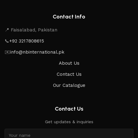
Contact Info
📍 Faisalabad, Pakistan
📞
+92 3217808615
✉️
info@nbinternational.pk
About Us
Contact Us
Our Catalogue
Contact Us
Get updates & inquiries