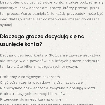
bezproblemowo usunąć swoje konto, a także podzielimy się
osobistymi doświadczeniami graczy, którzy przeszli przez
ten proces. Warto pamiętać, że każdy przypadek może być
inny, dlatego istotne jest dostosowanie działań do własnej
sytuacji.
Dlaczego gracze decydują się na
usunięcie konta?
Decyzja o usunięciu konta w Slottica nie zawsze jest łatwa,
ale istnieje wiele powodów, dla których gracze podejmują
ten krok. Oto kilka z najczęstszych przyczyn:
Problemy z nałogowym hazardem
Chęć ograniczenia wydatków na gry hazardowe
Niepożądane doświadczenia związane z obsługą klienta
Brak atrakcyjnych promocji i bonusów
Przenosiny do innego kasyna online