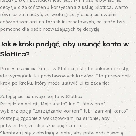
Każdy z tych powodów jest istotny i może wpłynąć na
decyzję o zakończeniu korzystania z usług Slottica. Warto
również zaznaczyć, że wielu graczy dzieli się swoimi
doświadczeniami na forach internetowych, co może być
pomocne dla osób rozważających tę decyzję.
Jakie kroki podjąć, aby usunąć konto w
Slottica?
Proces usunięcia konta w Slottica jest stosunkowo prosty,
ale wymaga kilku podstawowych kroków. Oto przewodnik
krok po kroku, który może ułatwić Ci to zadanie:
Zaloguj się na swoje konto w Slottica.
Przejdź do sekcji “Moje konto” lub “Ustawienia”.
Wybierz opcję “Zarządzanie kontem” lub “Zamknij konto”.
Postępuj zgodnie z wskazówkami na stronie, aby
potwierdzić, że chcesz usunąć konto.
Skontaktuj się z obsługą klienta, aby potwierdzić swoją