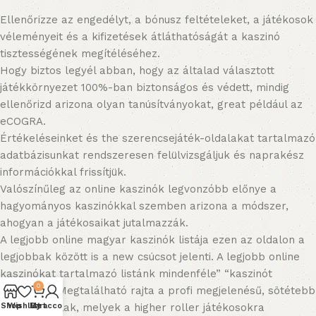
Ellenőrizze az engedélyt, a bónusz feltételeket, a játékosok
véleményeit és a kifizetések átláthatóságát a kaszinó
tisztességének megítéléséhez.
Hogy biztos legyél abban, hogy az általad választott
játékkörnyezet 100%-ban biztonságos és védett, mindig
ellenőrizd arizona olyan tanúsítványokat, great például az
eCOGRA.
Értékeléseinket és the szerencsejáték-oldalakat tartalmazó
adatbázisunkat rendszeresen felülvizsgáljuk és naprakész
információkkal frissítjük.
Valószínűleg az online kaszinók legvonzóbb előnye a
hagyományos kaszinókkal szemben arizona a módszer,
ahogyan a játékosaikat jutalmazzák.
A legjobb online magyar kaszinók listája ezen az oldalon a
legjobbak között is a new csúcsot jelenti. A legjobb online
kaszinókat tartalmazó listánk mindenféle” “kaszinót
0
tartalmaz. Megtalálható rajta a profi megjelenésű, sötétebb
Shop
Wishlist
My account
Cart
tónusú oldalak, melyek a higher roller játékosokra