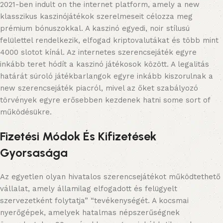
2021-ben indult on the internet platform, amely a new
klasszikus kaszinójátékok szerelmeseit célozza meg
prémium bónuszokkal. A kaszinó egyedi, noir stílusú
felülettel rendelkezik, elfogad kriptovalutákat és több mint
4000 slotot kínál. Az internetes szerencsejáték egyre
inkább teret hódít a kaszinó játékosok között. A legalitás
határát súroló játékbarlangok egyre inkább kiszorulnak a
new szerencsejáték piacról, mivel az őket szabályozó
törvények egyre erősebben kezdenek hatni some sort of
működésükre.
Fizetési Módok És Kifizetések
Gyorsasága
Az egyetlen olyan hivatalos szerencsejátékot működtethető
vállalat, amely államilag elfogadott és felügyelt
szervezetként folytatja” “tevékenységét. A kocsmai
nyerőgépek, amelyek hatalmas népszerűségnek