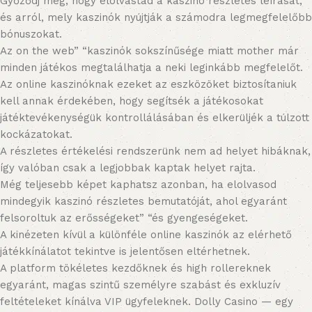
Győződj meg, hogy elolvastad a kaszinó részletes leírását,
és arról, mely kaszinók nyújtják a számodra legmegfelelőbb
bónuszokat.
Az on the web” “kaszinók sokszínűsége miatt mother már
minden játékos megtalálhatja a neki leginkább megfelelőt.
Az online kaszinóknak ezeket az eszközöket biztosítaniuk
kell annak érdekében, hogy segítsék a játékosokat
játéktevékenységük kontrollálásában és elkerüljék a túlzott
kockázatokat.
A részletes értékelési rendszerünk nem ad helyet hibáknak,
így valóban csak a legjobbak kaptak helyet rajta.
Még teljesebb képet kaphatsz azonban, ha elolvasod
mindegyik kaszinó részletes bemutatóját, ahol egyaránt
felsoroltuk az erősségeket” “és gyengeségeket.
A kinézeten kívül a különféle online kaszinók az elérhető
játékkínálatot tekintve is jelentősen eltérhetnek.
A platform tökéletes kezdőknek és high rollereknek
egyaránt, magas szintű személyre szabást és exkluzív
feltételeket kínálva VIP ügyfeleknek. Dolly Casino — egy