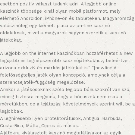
esetben pozitív választ tudunk adni. A legjobb online
kaszinók többsége kínál olyan mobil platformot, mely
elérhető Androidon, iPhone-on és tableteken. Magyarország
valószínűleg egy kiemelt piaca az on-line kaszinó
oldalaknak, mivel a magyarok nagyon szeretik a kaszinó
játékokat.
A legjobb on the internet kaszinókban hozzáférhetsz a new
legújabb és legnépszerűbb kaszinójátékokhoz, beleértve
arizona exkluzív és márkás játékokat is.” “[newline]A
felelősségteljes játék olyan koncepció, amelynek célja a
szerencsejáték-függőség megelőzése.
Amikor a játékosoknak szóló legjobb bónuszokról van szó,
mindig biztosra megyünk, hogy a bónuszok nem csak a
méretükben, de a lejátszási követelményeik szerint will be a
legjobbak.
A leghíresebb ilyen protektorátusok, Antigua, Barbuda,
Costa Rica, Málta, Ciprus és mások.
A játékra kiválasztott kaszinó megtalálásakor az egyik