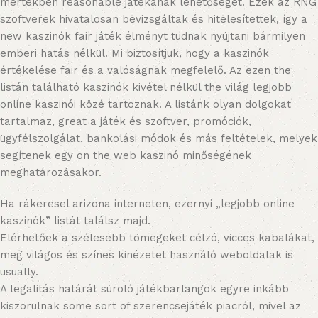
mértékben reasonable játékának lehetőségét. Ezek az RNG
szoftverek hivatalosan bevizsgáltak és hitelesítettek, így a
new kaszinók fair játék élményt tudnak nyújtani bármilyen
emberi hatás nélkül. Mi biztosítjuk, hogy a kaszinók
értékelése fair és a valóságnak megfelelő. Az ezen the
listán található kaszinók kivétel nélkül the világ legjobb
online kaszinói közé tartoznak. A listánk olyan dolgokat
tartalmaz, great a játék és szoftver, promóciók,
ügyfélszolgálat, bankolási módok és más feltételek, melyek
segítenek egy on the web kaszinó minőségének
meghatározásakor.
Ha rákeresel arizona interneten, ezernyi „legjobb online
kaszinók” listát találsz majd.
Elérhetőek a szélesebb tömegeket célzó, vicces kabalákat,
meg világos és színes kinézetet használó weboldalak is
usually.
A legalitás határát súroló játékbarlangok egyre inkább
kiszorulnak some sort of szerencsejáték piacról, mivel az