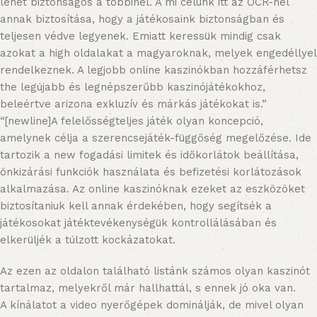
lehet biztonságos a többinél. A mi célunk itt az OCR-nél
annak biztosítása, hogy a játékosaink biztonságban és
teljesen védve legyenek. Emiatt keressük mindig csak
azokat a high oldalakat a magyaroknak, melyek engedéllyel
rendelkeznek. A legjobb online kaszinókban hozzáférhetsz
the legújabb és legnépszerűbb kaszinójátékokhoz,
beleértve arizona exkluzív és márkás játékokat is.”
“[newline]A felelősségteljes játék olyan koncepció,
amelynek célja a szerencsejáték-függőség megelőzése. Ide
tartozik a new fogadási limitek és időkorlátok beállítása,
önkizárási funkciók használata és befizetési korlátozások
alkalmazása. Az online kaszinóknak ezeket az eszközöket
biztosítaniuk kell annak érdekében, hogy segítsék a
játékosokat játéktevékenységük kontrollálásában és
elkerüljék a túlzott kockázatokat.
Az ezen az oldalon található listánk számos olyan kaszinót
tartalmaz, melyekről már hallhattál, s ennek jó oka van.
A kínálatot a video nyerőgépek dominálják, de mivel olyan