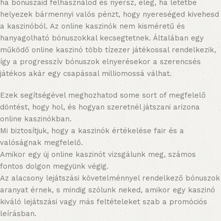
ha bónuszaid felhasználod és nyersz, elég, ha letétbe
helyezek bármennyi valós pénzt, hogy nyereséged kivehesd
a kaszinóból. Az online kaszinók nem kisméretű és
hanyagolható bónuszokkal kecsegtetnek. Általában egy
működő online kaszinó több tízezer játékossal rendelkezik,
így a progresszív bónuszok elnyerésekor a szerencsés
játékos akár egy csapással milliomossá válhat.
Ezek segítségével meghozhatod some sort of megfelelő
döntést, hogy hol, és hogyan szeretnél játszani arizona
online kaszinókban.
Mi biztosítjuk, hogy a kaszinók értékelése fair és a
valóságnak megfelelő.
Amikor egy új online kaszinót vizsgálunk meg, számos
fontos dolgon megyünk végig.
Az alacsony lejátszási követelménnyel rendelkező bónuszok
aranyat érnek, s mindig szólunk neked, amikor egy kaszinó
kiváló lejátszási vagy más feltételeket szab a promóciós
leírásban.