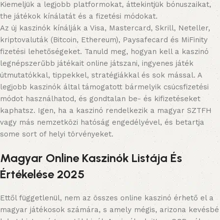
Kiemeljük a legjobb platformokat, áttekintjük bónuszaikat,
the játékok kínálatát és a fizetési módokat.
Az új kaszinók kínálják a Visa, Mastercard, Skrill, Neteller,
kriptovaluták (Bitcoin, Ethereum), Paysafecard és MiFinity
fizetési lehetőségeket. Tanuld meg, hogyan kell a kaszinó
legnépszerűbb játékait online játszani, ingyenes játék
útmutatókkal, tippekkel, stratégiákkal és sok mással. A
legjobb kaszinók által támogatott bármelyik csúcsfizetési
módot használhatod, és gondtalan be- és kifizetéseket
kaphatsz. Igen, ha a kaszinó rendelkezik a magyar SZTFH
vagy más nemzetközi hatóság engedélyével, és betartja
some sort of helyi törvényeket.
Magyar Online Kaszinók Listája És
Értékelése 2025
Ettől függetlenül, nem az összes online kaszinó érhető el a
magyar játékosok számára, s amely mégis, arizona kevésbé