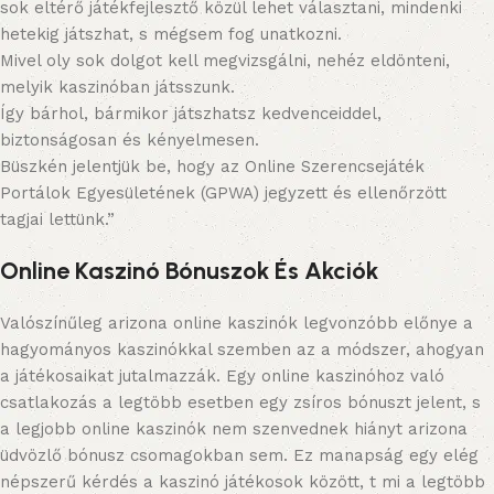
sok eltérő játékfejlesztő közül lehet választani, mindenki
hetekig játszhat, s mégsem fog unatkozni.
Mivel oly sok dolgot kell megvizsgálni, nehéz eldönteni,
melyik kaszinóban játsszunk.
Így bárhol, bármikor játszhatsz kedvenceiddel,
biztonságosan és kényelmesen.
Büszkén jelentjük be, hogy az Online Szerencsejáték
Portálok Egyesületének (GPWA) jegyzett és ellenőrzött
tagjai lettünk.”
Online Kaszinó Bónuszok És Akciók
Valószínűleg arizona online kaszinók legvonzóbb előnye a
hagyományos kaszinókkal szemben az a módszer, ahogyan
a játékosaikat jutalmazzák. Egy online kaszinóhoz való
csatlakozás a legtöbb esetben egy zsíros bónuszt jelent, s
a legjobb online kaszinók nem szenvednek hiányt arizona
üdvözlő bónusz csomagokban sem. Ez manapság egy elég
népszerű kérdés a kaszinó játékosok között, t mi a legtöbb