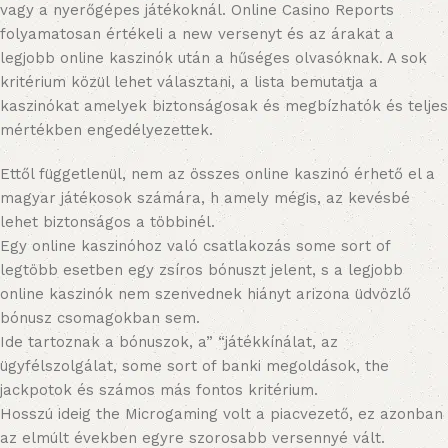
vagy a nyerőgépes játékoknál. Online Casino Reports
folyamatosan értékeli a new versenyt és az árakat a
legjobb online kaszinók után a hűséges olvasóknak. A sok
kritérium közül lehet választani, a lista bemutatja a
kaszinókat amelyek biztonságosak és megbízhatók és teljes
mértékben engedélyezettek.
Ettől függetlenül, nem az összes online kaszinó érhető el a
magyar játékosok számára, h amely mégis, az kevésbé
lehet biztonságos a többinél.
Egy online kaszinóhoz való csatlakozás some sort of
legtöbb esetben egy zsíros bónuszt jelent, s a legjobb
online kaszinók nem szenvednek hiányt arizona üdvözlő
bónusz csomagokban sem.
Ide tartoznak a bónuszok, a” “játékkínálat, az
ügyfélszolgálat, some sort of banki megoldások, the
jackpotok és számos más fontos kritérium.
Hosszú ideig the Microgaming volt a piacvezető, ez azonban
az elmúlt években egyre szorosabb versennyé vált.