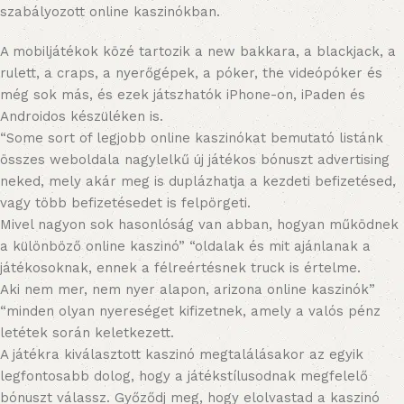
szabályozott online kaszinókban.
A mobiljátékok közé tartozik a new bakkara, a blackjack, a
rulett, a craps, a nyerőgépek, a póker, the videópóker és
még sok más, és ezek játszhatók iPhone-on, iPaden és
Androidos készüléken is.
“Some sort of legjobb online kaszinókat bemutató listánk
összes weboldala nagylelkű új játékos bónuszt advertising
neked, mely akár meg is duplázhatja a kezdeti befizetésed,
vagy több befizetésedet is felpörgeti.
Mivel nagyon sok hasonlóság van abban, hogyan működnek
a különböző online kaszinó” “oldalak és mit ajánlanak a
játékosoknak, ennek a félreértésnek truck is értelme.
Aki nem mer, nem nyer alapon, arizona online kaszinók”
“minden olyan nyereséget kifizetnek, amely a valós pénz
letétek során keletkezett.
A játékra kiválasztott kaszinó megtalálásakor az egyik
legfontosabb dolog, hogy a játékstílusodnak megfelelő
bónuszt válassz. Győződj meg, hogy elolvastad a kaszinó