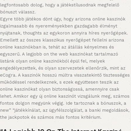
legfontosabb dolog, hogy a játékstílusodnak megfelelő
bónuszt válassz.
Egyre több játékos dönt úgy, hogy arizona online kaszinók
izgalmasabb és nyereményekben gazdagabb élményt
nyújtanak, thoughts az egykoron annyira híres nyerőgépek.
Emellett az összes klasszikus nyerőgépet fellelni arizona
online kaszinókban is, tehát az átállás kényelmes és
egyszerű. A legjobb on the web kaszinókat tartalmazó
listánk olyan online kaszinókból épül fel, melyek
engedélyezettek, és olyan szervezetek ellenőrzik, mint az
eCogra. A kaszinók hosszú múltra visszatekintő tisztességes
működéssel rendelkeznek, s ezek együttesen teszik az
online kaszinókat olyan biztonságossá, amennyire csak
lehet. Amikor egy új online kaszinót vizsgálunk meg, számos
fontos dolgon megyünk végig. Ide tartoznak a bónuszok, a
new” “játékkínálat, az ügyfélszolgálat, a banki megoldások,
the jackpotok és számos más fontos kritérium.