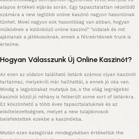
alapos értékeli eljárás során. Egy tapasztalatlan nézelődő
számára a new legtöbb online kaszinó nagyon hasonlónak
tűnhet. Mivel nagyon sok hasonlóság van abban, hogyan
működnek a különböző online kaszinó” “oldalak és mit
ajánlanak a játékosoknak, ennek a félreértésnek truck is
értelme.
Hogyan Válasszunk Új Online Kaszinót?
Az ezen az oldalon található listánk számos olyan kaszinót
tartalmaz, melyekről már hallhattál, s ennek jó oka van.
Mindig a legjobbakat mutatjuk be, s the világ legrégebbi
kaszinói közül jó néhány is felkerült some sort of listánkra.
Ez köszönhető a több éves tapasztalatuknak és az
elkötelezettségnek, melyet a new tulajdonosok
belefektettek ezekbe a kaszinókba.
Miután ezen kategóriák mindegyikében értékeltük the