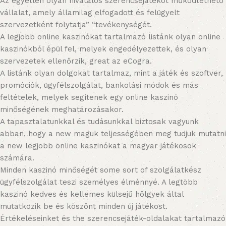
Az egyetlen olyan hivatalos szerencsejátékot működtethető
vállalat, amely államilag elfogadott és felügyelt
szervezetként folytatja” “tevékenységét.
A legjobb online kaszinókat tartalmazó listánk olyan online
kaszinókból épül fel, melyek engedélyezettek, és olyan
szervezetek ellenőrzik, great az eCogra.
A listánk olyan dolgokat tartalmaz, mint a játék és szoftver,
promóciók, ügyfélszolgálat, bankolási módok és más
feltételek, melyek segítenek egy online kaszinó
minőségének meghatározásakor.
A tapasztalatunkkal és tudásunkkal biztosak vagyunk
abban, hogy a new maguk teljességében meg tudjuk mutatni
a new legjobb online kaszinókat a magyar játékosok
számára.
Minden kaszinó minőségét some sort of szolgálatkész
ügyfélszolgálat teszi személyes élménnyé. A legtöbb
kaszinó kedves és kellemes külsejű hölgyek által
mutatkozik be és köszönt minden új játékost.
Értékeléseinket és the szerencsejáték-oldalakat tartalmazó