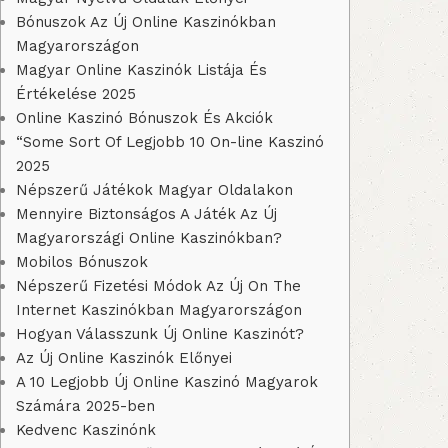
Bónuszok Az Új Online Kaszinókban
Magyarországon
Magyar Online Kaszinók Listája És
Értékelése 2025
Online Kaszinó Bónuszok És Akciók
“Some Sort Of Legjobb 10 On-line Kaszinó
2025
Népszerű Játékok Magyar Oldalakon
Mennyire Biztonságos A Játék Az Új
Magyarországi Online Kaszinókban?
Mobilos Bónuszok
Népszerű Fizetési Módok Az Új On The
Internet Kaszinókban Magyarországon
Hogyan Válasszunk Új Online Kaszinót?
Az Új Online Kaszinók Előnyei
A 10 Legjobb Új Online Kaszinó Magyarok
Számára 2025-ben
Kedvenc Kaszinónk