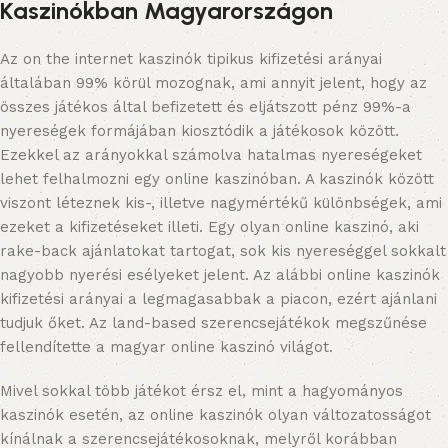
Kaszinókban Magyarországon
Az on the internet kaszinók tipikus kifizetési arányai
általában 99% körül mozognak, ami annyit jelent, hogy az
összes játékos által befizetett és eljátszott pénz 99%-a
nyereségek formájában kiosztódik a játékosok között.
Ezekkel az arányokkal számolva hatalmas nyereségeket
lehet felhalmozni egy online kaszinóban. A kaszinók között
viszont léteznek kis-, illetve nagymértékű különbségek, ami
ezeket a kifizetéseket illeti. Egy olyan online kaszinó, aki
rake-back ajánlatokat tartogat, sok kis nyereséggel sokkalt
nagyobb nyerési esélyeket jelent. Az alábbi online kaszinók
kifizetési arányai a legmagasabbak a piacon, ezért ajánlani
tudjuk őket. Az land-based szerencsejátékok megszűnése
fellendítette a magyar online kaszinó világot.
Mivel sokkal több játékot érsz el, mint a hagyományos
kaszinók esetén, az online kaszinók olyan változatosságot
kínálnak a szerencsejátékosoknak, melyről korábban