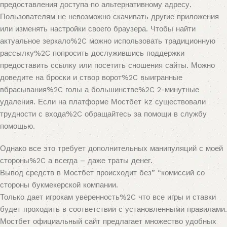
предоставления доступа по альтернативному адресу.
Пользователям не невозможно скачивать другие приложения
или изменять настройки своего браузера. Чтобы найти
актуальное зеркало%2C можно использовать традиционную
рассылку%2C попросить дослужившись поддержки
предоставить ссылку или посетить сношения сайты. Можно
доведите на броски и створ ворот%2C выигранные
вбрасывания%2C голы а большинстве%2C 2-минутные
удаления. Если на платформе Мостбет kz существовали
трудности с входа%2C обращайтесь за помощи в службу
помощью.
Однако все это требует дополнительных манипуляций с моей
стороны%2C а всегда – даже траты денег.
Вывод средств в Мостбет происходит без” “комиссий со
стороны букмекерской компании.
Только дает игрокам уверенность%2C что все игры и ставки
будет проходить в соответствии с установленными правилами.
Мостбет официальный сайт предлагает множество удобных