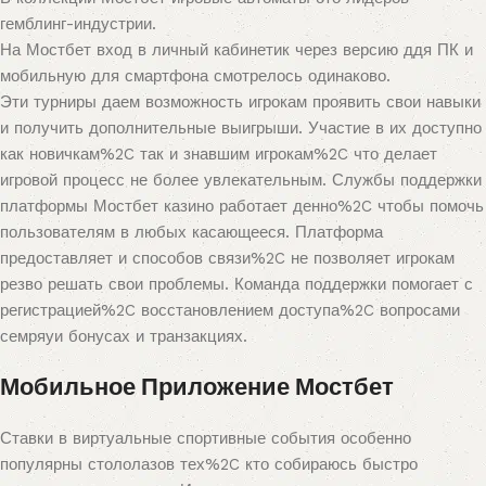
гемблинг-индустрии.
На Мостбет вход в личный кабинетик через версию ддя ПК и
мобильную для смартфона смотрелось одинаково.
Эти турниры даем возможность игрокам проявить свои навыки
и получить дополнительные выигрыши. Участие в их доступно
как новичкам%2C так и знавшим игрокам%2C что делает
игровой процесс не более увлекательным. Службы поддержки
платформы Мостбет казино работает денно%2C чтобы помочь
пользователям в любых касающееся. Платформа
предоставляет и способов связи%2C не позволяет игрокам
резво решать свои проблемы. Команда поддержки помогает с
регистрацией%2C восстановлением доступа%2C вопросами
семряуи бонусах и транзакциях.
Мобильное Приложение Мостбет
Ставки в виртуальные спортивные события особенно
популярны стололазов тех%2C кто собираюсь быстро