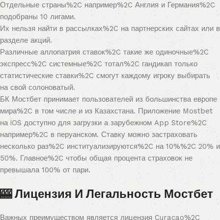
Отдельные страны%2C например%2C Англия и Германия%2C
подобраны 10 лигами.
Их нельзя найти в рассылках%2C на партнерских сайтах или в
разделе акций.
Различные аллопатрия ставок%2C такие же одиночные%2C
экспресс%2C системные%2C тотал%2C гандикап только
статистические ставки%2C смогут каждому игроку выбирать
на свой солоноватый.
БК Мостбет принимает пользователей из большинства европе
мира%2C в том числе и из Казахстана. Приложение Mostbet
на iOS доступно для загрузки а зарубежном App Store%2C
например%2C в перуанском. Ставку можно застраховать
несколько раз%2C институализируются%2C на 10%%2C 20% и
50%. Главное%2C чтобы общая процента страховок не
превышала 100% от пари.
🎰 Лицензия И Легальность Мостбет
Важных преимуществом является лицензия Curaçao%2C