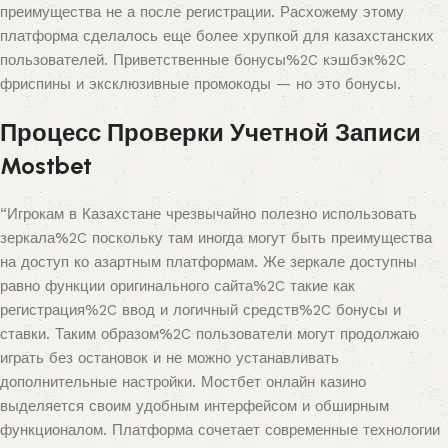
преимущества не а после регистрации. Расхожему этому
платформа сделалось еще более хрупкой для казахстанских
пользователей. Приветственные бонусы%2C кэшбэк%2C
фриспины и эксклюзивные промокоды — но это бонусы.
Процесс Проверки Учетной Записи
Mostbet
“Игрокам в Казахстане чрезвычайно полезно использовать
зеркала%2C поскольку там иногда могут быть преимущества
на доступ ко азартным платформам. Же зеркале доступны
равно функции оригинального сайта%2C такие как
регистрация%2C ввод и логичный средств%2C бонусы и
ставки. Таким образом%2C пользователи могут продолжаю
играть без остановок и не можно устанавливать
дополнительные настройки. Мостбет онлайн казино
выделяется своим удобным интерфейсом и обширным
функционалом. Платформа сочетает современные технологии