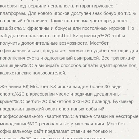
которая подтвердили легальность и гарантирующее
платформы. Для нового игроков доступен знак бонус до 125%
на первый обналичил. Также платформа часто предлагает
кэшбэк%2C фриспины и бонусы дли постоянных игроков. Но
забудьте использовать mostbet kz промокод%2C чтобы
получить дополнительные возможности. Мостбет
официальный сайт предлагает множество удобно методов для
пополнения счета и однозначный выигрышей. Все транзакции
защищены%2C а выбирать способов оплаты адаптирован под
казахстанских пользователей.
Же линии БК Мостбет КЗ игроки найдем более 30 виды
спорта%2C в красовании числе и редкими дисциплины —
крикет%2C регби%2C баскетбол 3х3%2C бильярд. Букмекер
предложил широкий охват спортивных событий
профессионального квартиля%2C а также ставки на некоторые
молодежные%2C региональные и мужская лиги. Мостбет
официальному сайт предлагает ставки не только и
реальные%2C но только на фэнтезийные матчи.