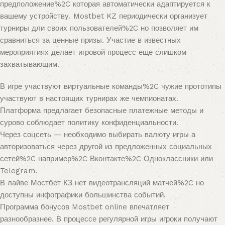
предположение%2C которая автоматически адаптируется к
вашему устройству. Mostbet KZ периодически организует
турниры дли своих пользователей%2C но позволяет им
сравниться за ценные призы. Участие в известных
мероприятиях делает игровой процесс еще слишком
захватывающим.
В игре участвуют виртуальные команды%2C чужие прототипы
участвуют в настоящих турнирах же чемпионатах.
Платформа предлагает безопасные платежные методы и
сурово соблюдает политику конфиденциальности.
Через соцсеть — необходимо выбирать валюту игры а
авторизоваться через другой из предложенных социальных
сетей%2C например%2C Вконтакте%2C Одноклассники или
Telegram.
В лайве Мостбет КЗ нет видеотрансляций матчей%2C но
доступны инфографики большинства событий.
Программа бонусов Mostbet online впечатляет
разнообразнее. В процессе регулярной игры игроки получают