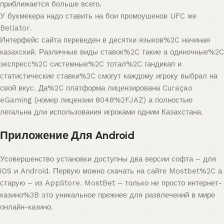
приближается больше всего.
У букмекера надо ставить на бои промоушенов UFC же
Bellator.
Интерфейс сайта переведен в десятки языков%2C начиная
казахский. Различные виды ставок%2C такие а одиночные%2C
экспресс%2C системные%2C тотал%2C гандикап и
статистические ставки%2C смогут каждому игроку выбрал на
свой вкус. Да%2C платформа лицензирована Curaçao
eGaming (номер лицензии 8048%2FJAZ) а полностью
легальна дли использования игроками одним Казахстана.
Приложение Для Android
Усовершенство установки доступны два версии софта – для
iOS и Android. Первую можно скачать на сайте Mostbet%2C а
старую – из AppStore. MostBet – только не просто интернет-
казино%3B это уникальное прежнее для развлечений в мире
онлайн-казино.