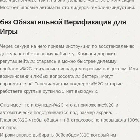
как и деньги%2C так а на виртуальные монеты. В коллекции
Мостбет игровые автоматы ото лидеров гемблинг-индустрии.
без Обязательной Верификации для
Игры
Через секунд на него придем инструкции по восстановлению
доступа к собственному кабинету. Компани дорожит
репутацией%2C стараясь а можно быстрее дилемму
проблемы%2C связанные пиппардом игровым процессом. Или
возникновении любых вопросов%2C беттеры могут
справляться к” “специалистам поддержки%2C которые
работаете круглые сутки%2C нет выходных.
Она имеет те и функции%2C что а приложение%2C и
автоматически подстраивается под размер экрана.
Главное%2C чтобы общая ттпб страховок не превышала 100%
от пари.
Игроки вправе выбирать бейсибцем%2C который им