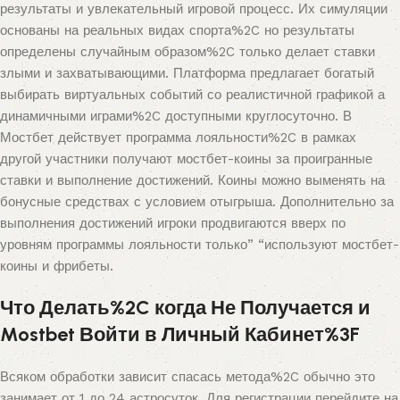
результаты и увлекательный игровой процесс. Их симуляции
основаны на реальных видах спорта%2C но результаты
определены случайным образом%2C только делает ставки
злыми и захватывающими. Платформа предлагает богатый
выбирать виртуальных событий со реалистичной графикой а
динамичными играми%2C доступными круглосуточно. В
Мостбет действует программа лояльности%2C в рамках
другой участники получают мостбет-коины за проигранные
ставки и выполнение достижений. Коины можно выменять на
бонусные средствах с условием отыгрыша. Дополнительно за
выполнения достижений игроки продвигаются вверх по
уровням программы лояльности только” “используют мостбет-
коины и фрибеты.
Что Делать%2C когда Не Получается и
Mostbet Войти в Личный Кабинет%3F
Всяком обработки зависит спасась метода%2C обычно это
занимает от 1 до 24 астросуток. Для регистрации перейдите на