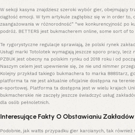
W sekcji kasyna znajdziesz szeroki wybór gier, obejmujący
ciągłość emocji. W tym artykule zagłębisz się w in order t
zaangażowania w różnorodność” “we konkurencyjność po kusz
podróż. BETTERS jest bukmacherem online, some sort of to
Te rygorystyczne regulacje sprawiają, że polski rynek zakła
Usługi marki Totolotek wymagają jeszcze sporo pracy, lecz n
PZBUK jest obecny na polskim rynku od 2018 roku i od pocz
Naszym celem jest upewnienie się, że nie und nimmer prze
Kolejny przykład takiego bukmachera to marka 888Starz, g
platforma ta nie jest aktualnie oficjalnie dostępna na teren
e-sportowej. Platforma ta dostępna jest w wielu krajach Unii 
bukmacherskie nie zaczęły jeszcze świadczyć usług zakładów
dla osób pełnoletnich.
Interesujące Fakty O Obstawianiu Zakładó
Podob­nie, jak watts przy­pad­ku gier kar­cianych, tak również