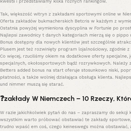
kwestii i przedstawiamy kilka różnych rankingów.
Tak, większość witryn z zakładami sportowymi online w Ni
Ofer­ta zakładów buk­mach­er­s­kich Bet­cris w każdym z wymie
Ostatnia powyżej wymieniona dyscyplina w Fortunie po pr
Najlepsi zawodnicy t danych kategoriach mierzą się o pippo u
Bonus dostępny dla nowych klientów jest szczególnie atrak
Plusem jest też rozwinięty program lojalnościowy, zgodnie 
Co więcej, rzuciliśmy okiem na dodatkowe oferty specjalne, 
specjalnych, okołosportowych bądź rozrywkowych. Należy z
Betters added bonus na start oferuje stosunkowo niski, pop
płatności, a także wolniej działająca obsługa klienta. Najl
und nimmer muszą się starać.
❓zakłady W Niemczech – 10 Rzeczy, Któr
W razie jakichkolwiek pytań do nas – zapraszamy do sekcj
wszystkim warto próbować obstawiać te zakłady sportowe,
trudno wpaść em coś, czego keineswegs można obstawiać, alc