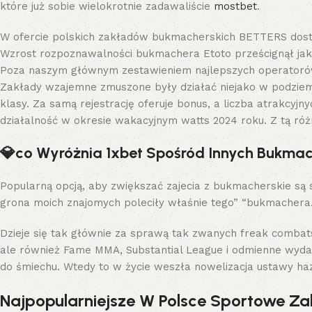
które już sobie wielokrotnie zadawaliście
mostbet
.
W ofercie polskich zakładów bukmacherskich BETTERS dostęp
Wzrost rozpoznawalności bukmachera Etoto prześcignął jakoś
Poza naszym głównym zestawieniem najlepszych operatorów,
Zakłady wzajemne zmuszone były działać niejako w podziemiu 
klasy. Za samą rejestrację oferuje bonus, a liczba atrakcyjn
działalność w okresie wakacyjnym watts 2024 roku. Z tą różni
💎co Wyróżnia 1xbet Spośród Innych Bukma
Pop­u­larną opcją, aby zwięk­szać zaje­cia z buk­mach­er­skie 
grona moich znajomych poleciły właśnie tego” “bukmachera.
Dzieje się tak głównie za sprawą tak zwanych freak combats,
ale również Fame MMA, Substantial League i odmienne wydar
do śmiechu. Wtedy to w życie weszła nowelizacja ustawy h
Najpopularniejsze W Polsce Sportowe Z