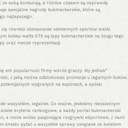
ing ze sobą konkurują, a różnice czasem są naprawdę
naje specjalne nagrody bukmacherskie, które są
go najlepszego.
e cię również obstawianie odmiennych sportów walki,
wym boksu watts STS są typy bukmacherskie na blogu tego
opy oraz mecze reprezentacji.
się em popularność firmy wśród graczy. My jednak”
twość, z jaką można odblokować promocje u legalnych buków.
 potencjalnych wygranych na kuponach, a spółki
ede wszystkim, legalnie. Co ważne, jesteśmy niezależnym
ścisłe kryteria rankingowe, a każdy portal bukmacherski
bol, a może wolisz pasjonujące rozgrywki eSportowe, z nami
 em śmiało pytać u wszystkie sprawy związane ze światem