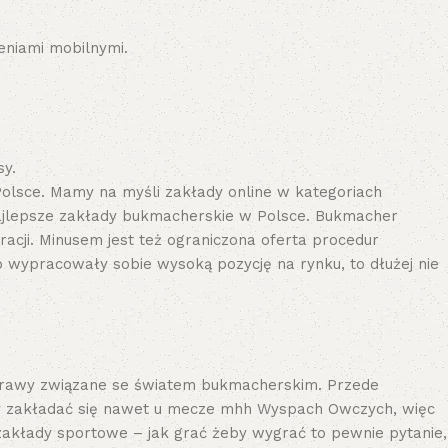
eniami mobilnymi.
sy.
 Polsce. Mamy na myśli zakłady online w kategoriach
ajlepsze zakłady bukmacherskie w Polsce. Bukmacher
acji. Minusem jest też ograniczona oferta procedur
o wypracowały sobie wysoką pozycję na rynku, to dłużej nie
 sprawy związane se światem bukmacherskim. Przede
y zakładać się nawet u mecze mhh Wyspach Owczych, więc
zakłady sportowe – jak grać żeby wygrać to pewnie pytanie,