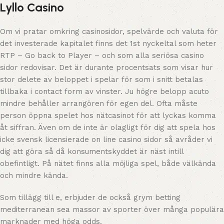
Lyllo Casino
Om vi pratar omkring casinosidor, spelvärde och valuta för
det investerade kapitalet finns det 1st nyckeltal som heter
RTP – Go back to Player – och som alla seriösa casino
sidor redovisar. Det är durante procentsats som visar hur
stor delete av beloppet i spelar för som i snitt betalas
tillbaka i contact form av vinster. Ju högre belopp acuto
mindre behåller arrangören för egen del. Ofta måste
person öppna spelet hos nätcasinot för att lyckas komma
åt siffran. Även om de inte är olagligt för dig att spela hos
icke svensk licensierade on line casino sidor så avråder vi
dig att göra så då konsumentskyddet är näst intill
obefintligt. På nätet finns alla möjliga spel, både välkända
och mindre kända.
Som tillägg till e, erbjuder de också grym betting
mediterranean sea massor av sporter över många populära
marknader med höga odds.