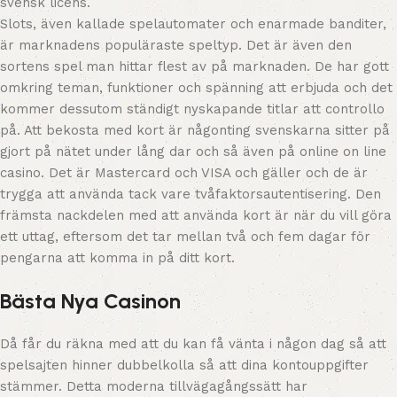
svensk licens.
Slots, även kallade spelautomater och enarmade banditer,
är marknadens populäraste speltyp. Det är även den
sortens spel man hittar flest av på marknaden. De har gott
omkring teman, funktioner och spänning att erbjuda och det
kommer dessutom ständigt nyskapande titlar att controllo
på. Att bekosta med kort är någonting svenskarna sitter på
gjort på nätet under lång dar och så även på online on line
casino. Det är Mastercard och VISA och gäller och de är
trygga att använda tack vare tvåfaktorsautentisering. Den
främsta nackdelen med att använda kort är när du vill göra
ett uttag, eftersom det tar mellan två och fem dagar för
pengarna att komma in på ditt kort.
Bästa Nya Casinon
Då får du räkna med att du kan få vänta i någon dag så att
spelsajten hinner dubbelkolla så att dina kontouppgifter
stämmer. Detta moderna tillvägagångssätt har