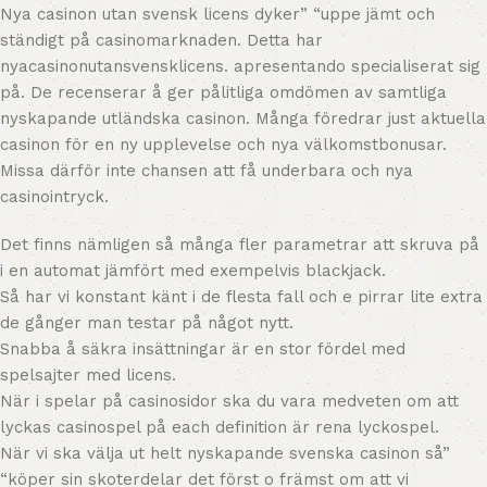
Nya casinon utan svensk licens dyker” “uppe jämt och
ständigt på casinomarknaden. Detta har
nyacasinonutansvensklicens. apresentando specialiserat sig
på. De recenserar å ger pålitliga omdömen av samtliga
nyskapande utländska casinon. Många föredrar just aktuella
casinon för en ny upplevelse och nya välkomstbonusar.
Missa därför inte chansen att få underbara och nya
casinointryck.
Det finns nämligen så många fler parametrar att skruva på
i en automat jämfört med exempelvis blackjack.
Så har vi konstant känt i de flesta fall och e pirrar lite extra
de gånger man testar på något nytt.
Snabba å säkra insättningar är en stor fördel med
spelsajter med licens.
När i spelar på casinosidor ska du vara medveten om att
lyckas casinospel på each definition är rena lyckospel.
När vi ska välja ut helt nyskapande svenska casinon så”
“köper sin skoterdelar det först o främst om att vi