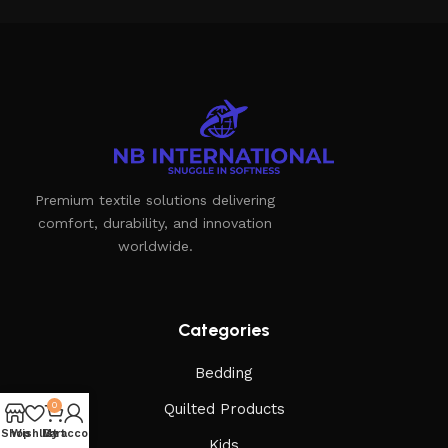
Premium textile solutions delivering
comfort, durability, and innovation
worldwide.
Categories
Bedding
Quilted Products
0
Shop
Wishlist
My account
Cart
Kids