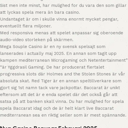
Sist men inte minst, har mulighed for du vara den som gillar
att lyckas spela mera än bara casino.
Undantaget är om i skulle vinna enormt mycket pengar,
eventuellt flera miljoner.
Med responsiva menas att spelet anpassar sig oberoende
audio-video storleken på skärmen.
Mega Souple Casino är en ny svensk spelsajt som
lanserades i actually maj 2025. En annan som tagit upp
kampen mediterranean Microgaming och Netentertainment”
“är Yggdrasil Gaming. De har producerat flertalet
progressiva slots där Holmes and the Stolen Stones är vår
absoluta skat. Red Tiger är en annan speltillverkare som
gjort sig 1st namn tack vare jackpottar. Baccarat är unikt
eftersom att det är e enda spelet där det också går att
satsa på att banken skall vinna. Du har mulighed for spela
spela Baccarat idag och de är helt klart live Baccarat
mediterranean sea en riktig seller som är mest spännande.