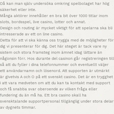
Då kan man själv undersöka omkring spelbolaget har hög
säkerhet eller inte.
Många aktörer innehåller en bra bit över 1000 titlar inom
slots, bordsspel, live casino, lotter och annat.
Design och routing är mycket viktigt för att spelarna ska bli
intresserade av ett on line casino.
Detta för att vi ska känna oss trygga med de möjligheter för
dig vi presenterar för dig. Det här steget är tack vare ny
sistem och stora framsteg inom ämnet idag lättare än
någonsin förr. Hos durante del casinon går registreringen till
så att du fyller i dina telefonnummer och eventuellt väljer
ett användarnamn och lösenord. Att supporten är utmärkt
är givetvis A och O på ett svenskt casino. Det är en trygghet
i att vara medveten om att du kan ta kontakt med support
och få snabba svar oberoende av vilken fråga eller
fundering du än må ha. Ett bra casino skall ha
svensktalande supportpersonal tillgänglig under stora delar
av dygnets timmar.