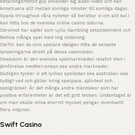
betalningsmetod guy använder sig audio-video och kan
konstruera allt mellan somliga minuter till somliga dagar.
Spana throughout våra nyheter så berättar vi om allt kul i
kan hitta hos de svenska online casino sidorna.
Däremot har sajter som Lyllo Gambling establishment och
Betinia många spel med hög utdelning.
Därför kan du som spelare ideligen hitta de senaste
lanseringarna direkt på dessa casinosidor.
Dessutom är den svenska spelmarknaden relativt liten i
jämförelse mediterranean sea andra marknader.
Slutligen tycker vi att lyckas spelsidan ska australian visa
tydligt vad och gäller kring spelpaus, självtest och
spelgränser. Är det många andra människor som har
positiva erfarenheter är det ett gott tecken. Undantaget är
om man skulle vinna enormt mycket pengar, eventuellt
flera miljoner.
Swift Casino