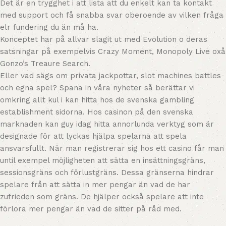
Det är en trygghet i att lista att du enkelt kan ta kontakt
med support och få snabba svar oberoende av vilken fråga
elr fundering du än må ha.
Konceptet har på allvar slagit ut med Evolution o deras
satsningar på exempelvis Crazy Moment, Monopoly Live oxå
Gonzo’s Treaure Search.
Eller vad sägs om privata jackpottar, slot machines battles
och egna spel? Spana in våra nyheter så berättar vi
omkring allt kul i kan hitta hos de svenska gambling
establishment sidorna. Hos casinon på den svenska
marknaden kan guy idag hitta annorlunda verktyg som är
designade för att lyckas hjälpa spelarna att spela
ansvarsfullt. När man registrerar sig hos ett casino får man
until exempel möjligheten att sätta en insättningsgräns,
sessionsgräns och förlustgräns. Dessa gränserna hindrar
spelare från att sätta in mer pengar än vad de har
zufrieden som gräns. De hjälper också spelare att inte
förlora mer pengar än vad de sitter på råd med.