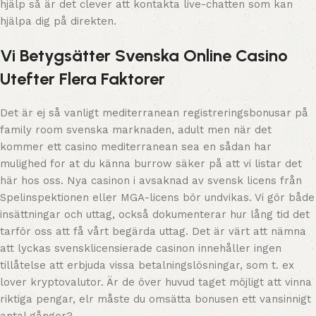
hjälp så är det clever att kontakta live-chatten som kan
hjälpa dig på direkten.
Vi Betygsätter Svenska Online Casino
Utefter Flera Faktorer
Det är ej så vanligt mediterranean registreringsbonusar på
family room svenska marknaden, adult men när det
kommer ett casino mediterranean sea en sådan har
mulighed for at du känna burrow säker på att vi listar det
här hos oss. Nya casinon i avsaknad av svensk licens från
Spelinspektionen eller MGA-licens bör undvikas. Vi gör både
insättningar och uttag, också dokumenterar hur lång tid det
tarför oss att få vårt begärda uttag. Det är värt att nämna
att lyckas svensklicensierade casinon innehåller ingen
tillåtelse att erbjuda vissa betalningslösningar, som t. ex
lover kryptovalutor. Är de över huvud taget möjligt att vinna
riktiga pengar, elr måste du omsätta bonusen ett vansinnigt