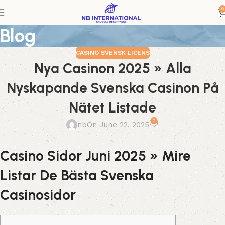
0
Blog
CASINO SVENSK LICENS
Nya Casinon 2025 » Alla
Nyskapande Svenska Casinon På
Nätet Listade
0
nb
On June 22, 2025
Casino Sidor Juni 2025 » Mire
Listar De Bästa Svenska
Casinosidor