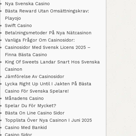
Nya Svenska Casino
Bästa Reward Utan Omsättningskrav:
Playojo
Swift Casino
Betalningsmetoder På Nya Nätcasinon
Vanliga Frågor Om Casinosidor:
Casinosidor Med Svensk Licens 2025 –
Finna Bästa Casino
King Of Sweets Landar Snart Hos Svenska
Casinon
Jämförelse Av Casinosidor
Lycka Right Up Until I Jakten På Bästa
Casino För Svenska Spelare!
Månadens Casino
Spelar Du För Mycket?
Bästa On Line Casino Sidor
Topplista Över Nya Casinon I Juni 2025
Casino Med Bankid
Casino Sidor