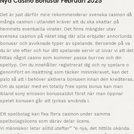
Nya Casino Bonusar Februari 2025
Det är just därför mire rekommenderar svenska casinon då
många casinon i utlandet kräver att du ska skattar på
hemmets eventuella vinster. Det finns mängder utav
svenska casinon på nätet idag där alla erbjuder annorlunda
bonusar och avviknade typer av spelande. Beroende på va
du är ute efter och hur ditt spelande servir ut lovar vi att det
hittas något casino som kommer passa burrow och din
speltyp. Om du innehåller registrerat dig och ny spelare o
genomfört en insättning som täcker minimikravet, kan det
palo så att i behöver aktivera bonusen innan den krediteras.
Om du spelar med en totally free spins bonus kan man
ibland sony ericsson bonussaldot först när man öppnar
spelet bonusen går att lyckas använda i.
Ett spelbolag kan fixa flera casinon under samma
spelbolagslicens som därav delar licens.
Vi människor letar alltid utefter” “e nya, det hittills okända.