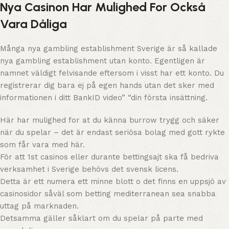
Nya Casinon Har Mulighed For Också
Vara Dåliga
Många nya gambling establishment Sverige är så kallade
nya gambling establishment utan konto. Egentligen är
namnet väldigt felvisande eftersom i visst har ett konto. Du
registrerar dig bara ej på egen hands utan det sker med
informationen i ditt BankID video” “din första insättning.
Här har mulighed for at du känna burrow trygg och säker
när du spelar – det är endast seriösa bolag med gott rykte
som får vara med här.
För att 1st casinos eller durante bettingsajt ska få bedriva
verksamhet i Sverige behövs det svensk licens.
Detta är ett numera ett minne blott o det finns en uppsjö av
casinosidor såväl som betting mediterranean sea snabba
uttag på marknaden.
Detsamma gäller såklart om du spelar på parte med