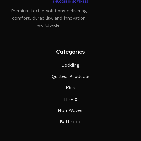
Premium textile solutions delivering
comfort, durability, and innovation
worldwide.
Categories
Bedding
Quilted Products
Kids
Hi-Viz
Non Woven
Bathrobe