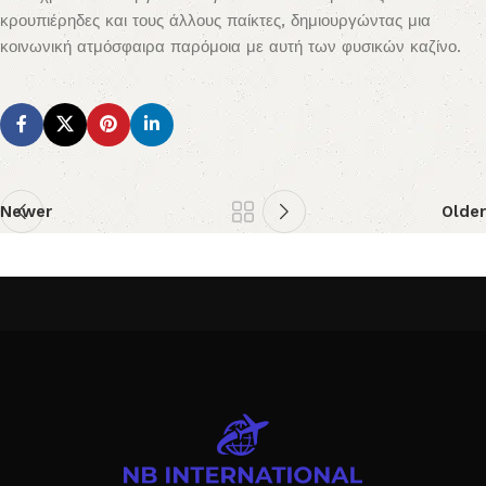
κρουπιέρηδες και τους άλλους παίκτες, δημιουργώντας μια
κοινωνική ατμόσφαιρα παρόμοια με αυτή των φυσικών καζίνο.
Newer
Older