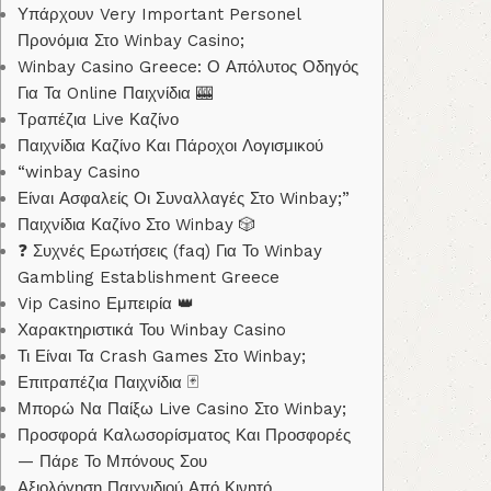
Υπάρχουν Very Important Personel
Προνόμια Στο Winbay Casino;
Winbay Casino Greece: Ο Απόλυτος Οδηγός
Για Τα Online Παιχνίδια 🎰
Τραπέζια Live Καζίνο
Παιχνίδια Καζίνο Και Πάροχοι Λογισμικού
“winbay Casino
Είναι Ασφαλείς Οι Συναλλαγές Στο Winbay;”
Παιχνίδια Καζίνο Στο Winbay 🎲
❓ Συχνές Ερωτήσεις (faq) Για Το Winbay
Gambling Establishment Greece
Vip Casino Εμπειρία 👑
Χαρακτηριστικά Του Winbay Casino
Τι Είναι Τα Crash Games Στο Winbay;
Επιτραπέζια Παιχνίδια 🃏
Μπορώ Να Παίξω Live Casino Στο Winbay;
Προσφορά Καλωσορίσματος Και Προσφορές
— Πάρε Το Μπόνους Σου
Αξιολόγηση Παιχνιδιού Από Κινητό