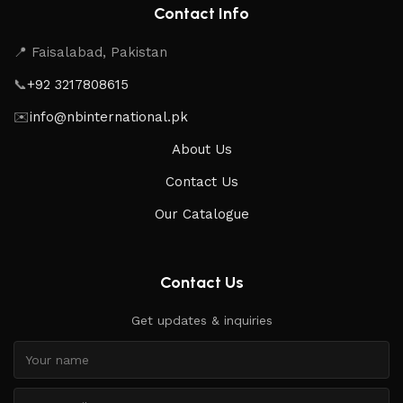
Contact Info
📍 Faisalabad, Pakistan
📞
+92 3217808615
✉️
info@nbinternational.pk
About Us
Contact Us
Our Catalogue
Contact Us
Get updates & inquiries