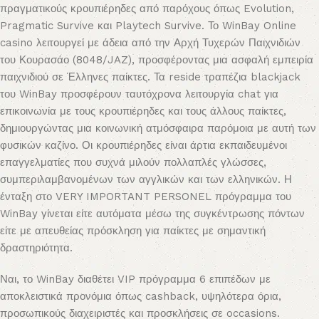
πραγματικούς κρουπιέρηδες από παρόχους όπως Evolution,
Pragmatic Survive και Playtech Survive. Το WinBay Online
casino λειτουργεί με άδεια από την Αρχή Τυχερών Παιχνιδιών
του Κουρασάο (8048/JAZ), προσφέροντας μια ασφαλή εμπειρία
παιχνιδιού σε Έλληνες παίκτες. Τα reside τραπέζια blackjack
του WinBay προσφέρουν ταυτόχρονα λειτουργία chat για
επικοινωνία με τους κρουπιέρηδες και τους άλλους παίκτες,
δημιουργώντας μια κοινωνική ατμόσφαιρα παρόμοια με αυτή των
φυσικών καζίνο. Οι κρουπιέρηδες είναι άρτια εκπαιδευμένοι
επαγγελματίες που συχνά μιλούν πολλαπλές γλώσσες,
συμπεριλαμβανομένων των αγγλικών και των ελληνικών. Η
ένταξη στο VERY IMPORTANT PERSONEL πρόγραμμα του
WinBay γίνεται είτε αυτόματα μέσω της συγκέντρωσης πόντων
είτε με απευθείας πρόσκληση για παίκτες με σημαντική
δραστηριότητα.
Ναι, το WinBay διαθέτει VIP πρόγραμμα 6 επιπέδων με
αποκλειστικά προνόμια όπως cashback, υψηλότερα όρια,
προσωπικούς διαχειριστές και προσκλήσεις σε occasions.