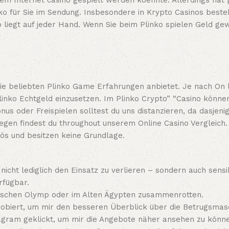
n jedem Internet casino gespielt werden koennte. Allerdings
nko für Sie im Sendung. Insbesondere in Krypto Casinos best
no liegt auf jeder Hand. Wenn Sie beim Plinko spielen Geld ge
 die beliebten Plinko Game Erfahrungen anbietet. Je nach On l
inko Echtgeld einzusetzen. Im Plinko Crypto” “Casino könne
us oder Freispielen solltest du uns distanzieren, da dasjeni
gegen findest du throughout unserem Online Casino Vergleich
ös und besitzen keine Grundlage.
 nicht lediglich den Einsatz zu verlieren – sondern auch sen
rfügbar.
hischen Olymp oder im Alten Ägypten zusammenrotten.
robiert, um mir den besseren Überblick über die Betrugsmasc
ram geklickt, um mir die Angebote näher ansehen zu können.