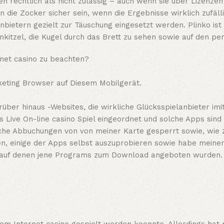
en rechtlich als nicht zulässig – auch wenn sie über Lizenz
n die Zocker sicher sein, wenn die Ergebnisse wirklich zufälli
nbietern gezielt zur Täuschung eingesetzt werden. Plinko ist
tzel, die Kugel durch das Brett zu sehen sowie auf den perf
rnet casino zu beachten?
rketing Browser auf Diesem Mobilgerät.
er hinaus -Websites, die wirkliche Glücksspielanbieter imiti
ive On-line casino Spiel eingeordnet und solche Apps sind i
iche Abbuchungen von von meiner Karte gesperrt sowie, wie z
en, einige der Apps selbst auszuprobieren sowie habe meiner
n, auf denen jene Programs zum Download angeboten wurden.