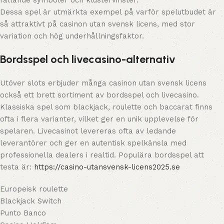
fallande symboler och klustervinster.
Dessa spel är utmärkta exempel på varför spelutbudet är
så attraktivt på casinon utan svensk licens, med stor
variation och hög underhållningsfaktor.
Bordsspel och livecasino-alternativ
Utöver slots erbjuder många casinon utan svensk licens
också ett brett sortiment av bordsspel och livecasino.
Klassiska spel som blackjack, roulette och baccarat finns
ofta i flera varianter, vilket ger en unik upplevelse för
spelaren. Livecasinot levereras ofta av ledande
leverantörer och ger en autentisk spelkänsla med
professionella dealers i realtid. Populära bordsspel att
testa är:
https://casino-utansvensk-licens2025.se
Europeisk roulette
Blackjack Switch
Punto Banco