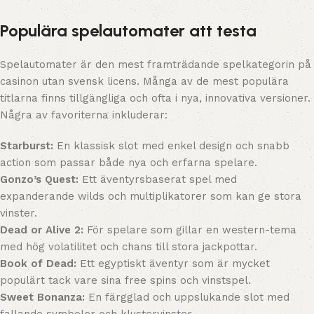
Populära spelautomater att testa
Spelautomater är den mest framträdande spelkategorin på
casinon utan svensk licens. Många av de mest populära
titlarna finns tillgängliga och ofta i nya, innovativa versioner.
Några av favoriterna inkluderar:
Starburst:
En klassisk slot med enkel design och snabb
action som passar både nya och erfarna spelare.
Gonzo’s Quest:
Ett äventyrsbaserat spel med
expanderande wilds och multiplikatorer som kan ge stora
vinster.
Dead or Alive 2:
För spelare som gillar en western-tema
med hög volatilitet och chans till stora jackpottar.
Book of Dead:
Ett egyptiskt äventyr som är mycket
populärt tack vare sina free spins och vinstspel.
Sweet Bonanza:
En färgglad och uppslukande slot med