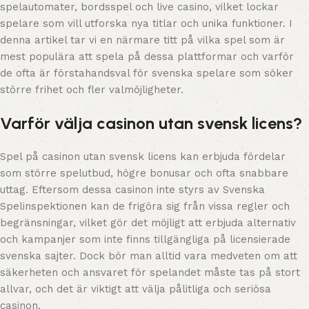
spelautomater, bordsspel och live casino, vilket lockar
spelare som vill utforska nya titlar och unika funktioner. I
denna artikel tar vi en närmare titt på vilka spel som är
mest populära att spela på dessa plattformar och varför
de ofta är förstahandsval för svenska spelare som söker
större frihet och fler valmöjligheter.
Varför välja casinon utan svensk licens?
Spel på casinon utan svensk licens kan erbjuda fördelar
som större spelutbud, högre bonusar och ofta snabbare
uttag. Eftersom dessa casinon inte styrs av Svenska
Spelinspektionen kan de frigöra sig från vissa regler och
begränsningar, vilket gör det möjligt att erbjuda alternativ
och kampanjer som inte finns tillgängliga på licensierade
svenska sajter. Dock bör man alltid vara medveten om att
säkerheten och ansvaret för spelandet måste tas på stort
allvar, och det är viktigt att välja pålitliga och seriösa
casinon.