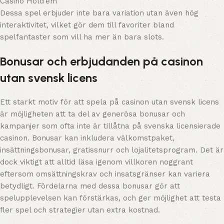
Casino Hold’em
Dessa spel erbjuder inte bara variation utan även hög
interaktivitet, vilket gör dem till favoriter bland
spelfantaster som vill ha mer än bara slots.
Bonusar och erbjudanden på casinon
utan svensk licens
Ett starkt motiv för att spela på casinon utan svensk licens
är möjligheten att ta del av generösa bonusar och
kampanjer som ofta inte är tillåtna på svenska licensierade
casinon. Bonusar kan inkludera välkomstpaket,
insättningsbonusar, gratissnurr och lojalitetsprogram. Det är
dock viktigt att alltid läsa igenom villkoren noggrant
eftersom omsättningskrav och insatsgränser kan variera
betydligt. Fördelarna med dessa bonusar gör att
spelupplevelsen kan förstärkas, och ger möjlighet att testa
fler spel och strategier utan extra kostnad.