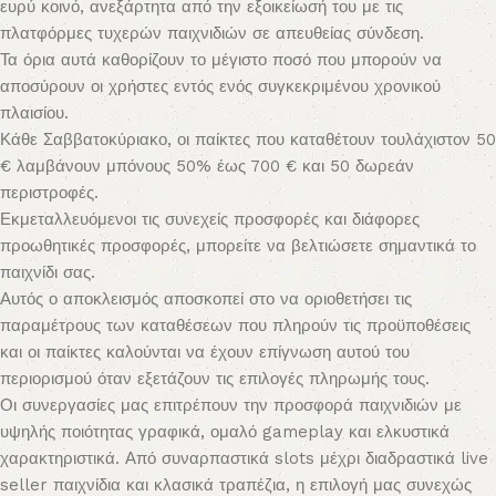
ευρύ κοινό, ανεξάρτητα από την εξοικείωσή του με τις
πλατφόρμες τυχερών παιχνιδιών σε απευθείας σύνδεση.
Τα όρια αυτά καθορίζουν το μέγιστο ποσό που μπορούν να
αποσύρουν οι χρήστες εντός ενός συγκεκριμένου χρονικού
πλαισίου.
Κάθε Σαββατοκύριακο, οι παίκτες που καταθέτουν τουλάχιστον 50
€ λαμβάνουν μπόνους 50% έως 700 € και 50 δωρεάν
περιστροφές.
Εκμεταλλευόμενοι τις συνεχείς προσφορές και διάφορες
προωθητικές προσφορές, μπορείτε να βελτιώσετε σημαντικά το
παιχνίδι σας.
Αυτός ο αποκλεισμός αποσκοπεί στο να οριοθετήσει τις
παραμέτρους των καταθέσεων που πληρούν τις προϋποθέσεις
και οι παίκτες καλούνται να έχουν επίγνωση αυτού του
περιορισμού όταν εξετάζουν τις επιλογές πληρωμής τους.
Οι συνεργασίες μας επιτρέπουν την προσφορά παιχνιδιών με
υψηλής ποιότητας γραφικά, ομαλό gameplay και ελκυστικά
χαρακτηριστικά. Από συναρπαστικά slots μέχρι διαδραστικά live
seller παιχνίδια και κλασικά τραπέζια, η επιλογή μας συνεχώς