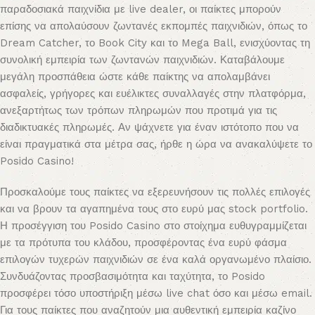
παραδοσιακά παιχνίδια με live dealer, οι παίκτες μπορούν
επίσης να απολαύσουν ζωντανές εκπομπές παιχνιδιών, όπως το
Dream Catcher, το Book City και το Mega Ball, ενισχύοντας τη
συνολική εμπειρία των ζωντανών παιχνιδιών. Καταβάλουμε
μεγάλη προσπάθεια ώστε κάθε παίκτης να απολαμβάνει
ασφαλείς, γρήγορες και ευέλικτες συναλλαγές στην πλατφόρμα,
ανεξαρτήτως των τρόπων πληρωμών που προτιμά για τις
διαδικτυακές πληρωμές. Αν ψάχνετε για έναν ιστότοπο που να
είναι πραγματικά στα μέτρα σας, ήρθε η ώρα να ανακαλύψετε το
Posido Casino!
Προσκαλούμε τους παίκτες να εξερευνήσουν τις πολλές επιλογές
και να βρουν τα αγαπημένα τους στο ευρύ μας stock portfolio.
Η προσέγγιση του Posido Casino στο στοίχημα ευθυγραμμίζεται
με τα πρότυπα του κλάδου, προσφέροντας ένα ευρύ φάσμα
επιλογών τυχερών παιχνιδιών σε ένα καλά οργανωμένο πλαίσιο.
Συνδυάζοντας προσβασιμότητα και ταχύτητα, το Posido
προσφέρει τόσο υποστήριξη μέσω live chat όσο και μέσω email.
Για τους παίκτες που αναζητούν μια αυθεντική εμπειρία καζίνο