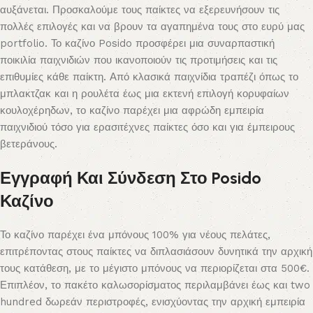
αυξάνεται. Προσκαλούμε τους παίκτες να εξερευνήσουν τις
πολλές επιλογές και να βρουν τα αγαπημένα τους στο ευρύ μας
portfolio. Το καζίνο Posido προσφέρει μια συναρπαστική
ποικιλία παιχνιδιών που ικανοποιούν τις προτιμήσεις και τις
επιθυμίες κάθε παίκτη. Από κλασικά παιχνίδια τραπέζι όπως το
μπλακτζακ και η ρουλέτα έως μια εκτενή επιλογή κορυφαίων
κουλοχέρηδων, το καζίνο παρέχει μια αφρώδη εμπειρία
παιχνιδιού τόσο για ερασιτέχνες παίκτες όσο και για έμπειρους
βετεράνους.
Εγγραφή Και Σύνδεση Στο Posido
Καζίνο
Το καζίνο παρέχει ένα μπόνους 100% για νέους πελάτες,
επιτρέποντας στους παίκτες να διπλασιάσουν δυνητικά την αρχική
τους κατάθεση, με το μέγιστο μπόνους να περιορίζεται στα 500€.
Επιπλέον, το πακέτο καλωσορίσματος περιλαμβάνει έως και two
hundred δωρεάν περιστροφές, ενισχύοντας την αρχική εμπειρία