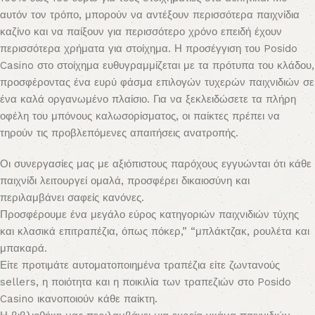
αυτόν τον τρόπο, μπορούν να αντέξουν περισσότερα παιχνίδια
καζίνο και να παίξουν για περισσότερο χρόνο επειδή έχουν
περισσότερα χρήματα για στοίχημα. Η προσέγγιση του Posido
Casino στο στοίχημα ευθυγραμμίζεται με τα πρότυπα του κλάδου,
προσφέροντας ένα ευρύ φάσμα επιλογών τυχερών παιχνιδιών σε
ένα καλά οργανωμένο πλαίσιο. Για να ξεκλειδώσετε τα πλήρη
οφέλη του μπόνους καλωσορίσματος, οι παίκτες πρέπει να
τηρούν τις προβλεπόμενες απαιτήσεις ανατροπής.
Οι συνεργασίες μας με αξιόπιστους παρόχους εγγυώνται ότι κάθε
παιχνίδι λειτουργεί ομαλά, προσφέρει δικαιοσύνη και
περιλαμβάνει σαφείς κανόνες.
Προσφέρουμε ένα μεγάλο εύρος κατηγοριών παιχνιδιών τύχης
και κλασικά επιτραπέζια, όπως πόκερ,” “μπλάκτζακ, ρουλέτα και
μπακαρά.
Είτε προτιμάτε αυτοματοποιημένα τραπέζια είτε ζωντανούς
sellers, η ποιότητα και η ποικιλία των τραπεζιών στο Posido
Casino ικανοποιούν κάθε παίκτη.