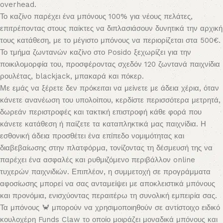
overhead.
Το καζίνο παρέχει ένα μπόνους 100% για νέους πελάτες,
επιτρέποντας στους παίκτες να διπλασιάσουν δυνητικά την αρχική
τους κατάθεση, με το μέγιστο μπόνους να περιορίζεται στα 500€.
Το τμήμα ζωντανών καζίνο στο Posido ξεχωρίζει για την
ποικιλομορφία του, προσφέροντας σχεδόν 120 ζωντανά παιχνίδια
ρουλέτας, blackjack, μπακαρά και πόκερ.
Με εμάς να ξέρετε δεν πρόκειται να μείνετε με άδεια χέρια, όταν
κάνετε ανανέωση του υπολοίπου, κερδίστε περισσότερα μετρητά,
δωρεάν περιστροφές και τακτική επιστροφή κάθε φορά που
κάνετε κατάθεση ή παίζετε τα καταπληκτικά μας παιχνίδια. Η
εσθονική άδεια προσθέτει ένα επίπεδο νομιμότητας και
διαβεβαίωσης στην πλατφόρμα, τονίζοντας τη δέσμευσή της να
παρέχει ένα ασφαλές και ρυθμιζόμενο περιβάλλον online
τυχερών παιχνιδιών. Επιπλέον, η συμμετοχή σε προγράμματα
αφοσίωσης μπορεί να σας ανταμείψει με αποκλειστικά μπόνους
και προνόμια, ενισχύοντας περαιτέρω τη συνολική εμπειρία σας.
Τα μπόνους 🦀 μπορούν να χρησιμοποιηθούν σε αντίστοιχο ειδικό
κουλοχέρη Funds Claw το οποίο μοιράζει μοναδικά μπόνους και