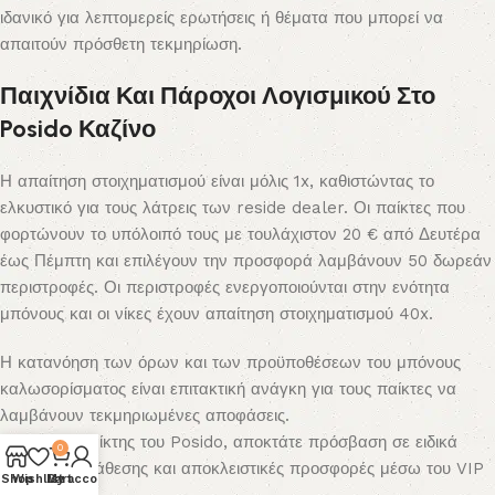
ιδανικό για λεπτομερείς ερωτήσεις ή θέματα που μπορεί να
απαιτούν πρόσθετη τεκμηρίωση.
Παιχνίδια Και Πάροχοι Λογισμικού Στο
Posido Καζίνο
Η απαίτηση στοιχηματισμού είναι μόλις 1x, καθιστώντας το
ελκυστικό για τους λάτρεις των reside dealer. Οι παίκτες που
φορτώνουν το υπόλοιπό τους με τουλάχιστον 20 € από Δευτέρα
έως Πέμπτη και επιλέγουν την προσφορά λαμβάνουν 50 δωρεάν
περιστροφές. Οι περιστροφές ενεργοποιούνται στην ενότητα
μπόνους και οι νίκες έχουν απαίτηση στοιχηματισμού 40x.
Η κατανόηση των όρων και των προϋποθέσεων του μπόνους
καλωσορίσματος είναι επιτακτική ανάγκη για τους παίκτες να
λαμβάνουν τεκμηριωμένες αποφάσεις.
Ως πιστός παίκτης του Posido, αποκτάτε πρόσβαση σε ειδικά
0
μπόνους κατάθεσης και αποκλειστικές προσφορές μέσω του VIP
Shop
Wishlist
My account
Cart