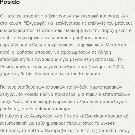
Posido
Οι παίκτες μπορούν να ξεκινήσουν την εγγραφή κάνοντας κλικ
στο κουμπί “Εγγραφή” και επιλέγοντας τις επιλογές του μπόνους
καλωσορίσματος. Η διαδικασία περιλαμβάνει την παροχή ενός e
mail, τη δημιουργία ενός κωδικού πρόσβασης και τη
συμπλήρωση άλλων υποχρεωτικών πληροφοριών. Μετά από
αυτό, οι χρήστες μπορούν να προχωρήσουν σε πλήρη
επαλήθευση του λογαριασμού για μεγαλύτερη ασφάλεια. Το
Posido καζίνο έκανε μεγάλη αίσθηση όταν ξεκίνησε το 2022,
χάρη στη Rabidi NV και την άδεια του Κουρασάο.
Για τους οπαδούς των κλασικών παιχνιδιών χαρτοπαικτικών
λεσχών, το Posido καζίνο προσφέρει μια ποικιλία επιτραπέζιων
παιχνιδιών, συμπεριλαμβανομένων πολλαπλών παραλλαγών
ρουλέτας, blackjack και μπακαρά.
Η συλλογή κουλοχέρηδων στο Posido καζίνο είναι πραγματικά
εντυπωσιακή, με εμβληματικούς τίτλους όπως το Sweet
Bonanza, το Buffalo Rampage και το Sizzling Celestial body