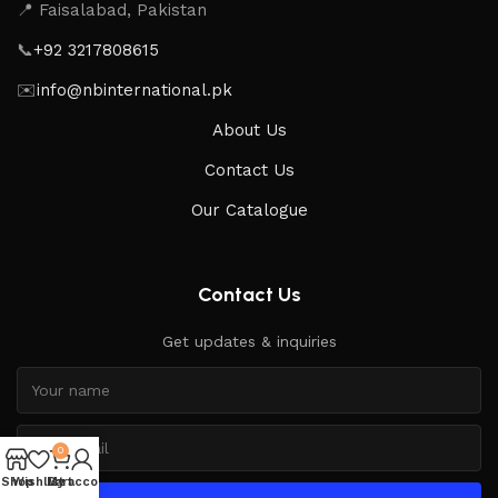
📍 Faisalabad, Pakistan
📞
+92 3217808615
✉️
info@nbinternational.pk
About Us
Contact Us
Our Catalogue
Contact Us
Get updates & inquiries
0
Shop
Wishlist
My account
Cart