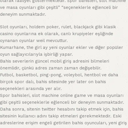
olarak faaliyet göstermektedir. Spor bahisleri, slot machine
ve masa oyunları gibi çeşitli” “seçeneklerle eğlenceli bir
deneyim sunmaktadır.
Slot oyunları, holdem poker, rulet, blackjack gibi klasik
casino oyunlarına ek olarak, canlı krupiyeler eşliğinde
oynanan oyunlar weil mevcuttur.
Kumarhane, the girl ay yeni oyunlar ekler ve diğer popüler
oyun sağlayıcılarıyla işbirliği yapar.
Bahis severlerin güncel mobil giriş adresini bilmeleri
önemlidir, çünkü adres zaman zaman değişebilir.
Futbol, basketbol, ping-pong, voleybol, hentbol ve daha
birçok spor dalı, bahis sitesinde yer later on bahis
seçenekleri arasında yer alır.
Spor bahisleri, slot machine online game ve masa oyunları
gibi çeşitli seçeneklerle eğlenceli bir deneyim sunmaktadır.
Daha sonra, sitenin twitter hesabını takip etmek için, bahis
sitesinin kullanıcı adını takip etmeleri gerekmektedir. Eski
adreslerine erişim engeli getirilen bahis oyuncuları, yeni giriş