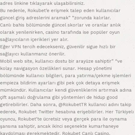
adres linkine tıklayarak ulaşabilirsiniz.
Bu nedenle, Rokubet’e erişmek talep eden kullanıcılar
güncel giriş adreslerini aramak” “zorunda kalırlar.
Canlı bahis bölümünde güncel skorlar ve oranlar anlık
olarak yenilenirken, casino tarafında ise popüler oyun
sağlayıcıların içerikleri yer alır.
Eğer VPN tercih edecekseniz, güvenilir sigue hızlı bir
sağlayıcı kullanmanız önerilir.
Mobil web site, kullanıcı dostu bir arayüze sahiptir” “ve
kolay navigasyon özellikleri sunar. Hesap yönetimi
bölümünde kullanıcı bilgileri, para yatırma/çekme işlemleri
empieza bildirim ayarları gibi pek çok detaya erişmek
mümkündür. Kullanıcılar kendi güvenliklerini artırmak adına
çift aşamalı doğrulama gibi yöntemleri de hidup good
getirebilirler. Daha sonra, @RokubetTR kullanıcı adını takip
ederek, Rokubet Twitter hesabına erişebilirler. Her Türkiyelı
oyuncu, Rokubet’te ücretsiz veya gerçek para ile oynama
şansına sahiptir, ancak ikinci seçenekte kumarhaneye
kaydolması gerekmektedir. Rokubet Canlı Casino,