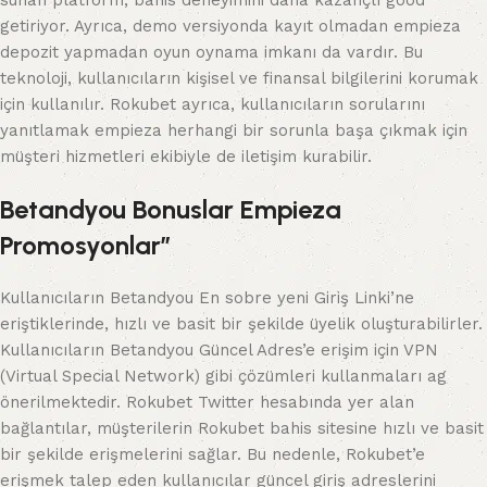
sunan platform, bahis deneyimini daha kazançlı good
getiriyor. Ayrıca, demo versiyonda kayıt olmadan empieza
depozit yapmadan oyun oynama imkanı da vardır. Bu
teknoloji, kullanıcıların kişisel ve finansal bilgilerini korumak
için kullanılır. Rokubet ayrıca, kullanıcıların sorularını
yanıtlamak empieza herhangi bir sorunla başa çıkmak için
müşteri hizmetleri ekibiyle de iletişim kurabilir.
Betandyou Bonuslar Empieza
Promosyonlar”
Kullanıcıların Betandyou En sobre yeni Giriş Linki’ne
eriştiklerinde, hızlı ve basit bir şekilde üyelik oluşturabilirler.
Kullanıcıların Betandyou Güncel Adres’e erişim için VPN
(Virtual Special Network) gibi çözümleri kullanmaları ag
önerilmektedir. Rokubet Twitter hesabında yer alan
bağlantılar, müşterilerin Rokubet bahis sitesine hızlı ve basit
bir şekilde erişmelerini sağlar. Bu nedenle, Rokubet’e
erişmek talep eden kullanıcılar güncel giriş adreslerini