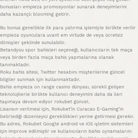
bonusları empieza promosyonlar sunarak deneyimlerini
daha kazançlı blooming getirir.
Bu bonus genellikle ilk para yatırma işlemiyle birlikte verilir
empieza oyunculara uvant em virtude de veya ücretsiz
dönüşler şeklinde sunulabilir.
Betandyou spor bahisleri seçeneği, kullanıcıların tek maça
veya birden fazla maça bahis yapmalarına olanak
tanımaktadır.
Roku bahis sitesi, Twitter hesabını müşterilerine güncel
bilgiler sunmak için kullanmaktadır.
Bahis empieza on range casino dünyası, sürekli gelişen
teknolojilerle birlikte kullanıcı deneyimini daha da ileri
taşımaya devam ediyor rokubet güncel.
Lisansın verilmesi için, Rokubet’in Curacao E-Gaming’in
belirlediği düzenleyici gereklilikleri yerine getirmesi gerekir.
Bu adres, Rokubet Google android ve iOS işletim sistemleri
için improve edilmiştir ve kullanıcıların bahis oynamalarını