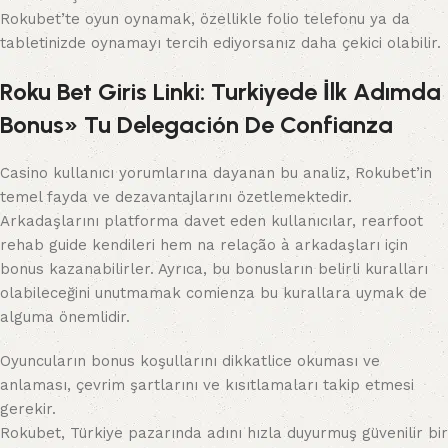
Rokubet’te oyun oynamak, özellikle folio telefonu ya da
tabletinizde oynamayı tercih ediyorsanız daha çekici olabilir.
Roku Bet Giris Linki: Turkiyede İlk Adımda
Bonus» Tu Delegación De Confianza
Casino kullanıcı yorumlarına dayanan bu analiz, Rokubet’in
temel fayda ve dezavantajlarını özetlemektedir.
Arkadaşlarını platforma davet eden kullanıcılar, rearfoot
rehab guide kendileri hem na relação à arkadaşları için
bonus kazanabilirler. Ayrıca, bu bonusların belirli kuralları
olabileceğini unutmamak comienza bu kurallara uymak de
alguma önemlidir.
Oyuncuların bonus koşullarını dikkatlice okuması ve
anlaması, çevrim şartlarını ve kısıtlamaları takip etmesi
gerekir.
Rokubet, Türkiye pazarında adını hızla duyurmuş güvenilir bir