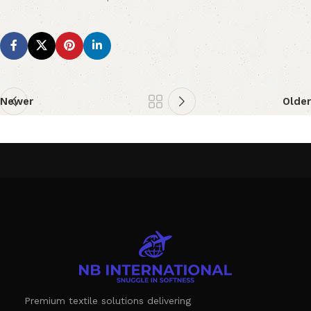
Newer
Older
Premium textile solutions delivering