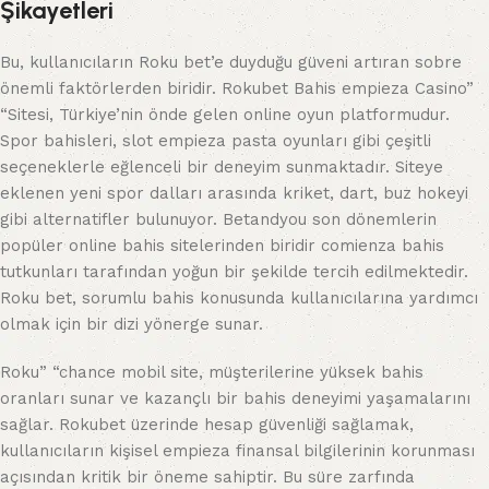
Şikayetleri
Bu, kullanıcıların Roku bet’e duyduğu güveni artıran sobre
önemli faktörlerden biridir. Rokubet Bahis empieza Casino”
“Sitesi, Türkiye’nin önde gelen online oyun platformudur.
Spor bahisleri, slot empieza pasta oyunları gibi çeşitli
seçeneklerle eğlenceli bir deneyim sunmaktadır. Siteye
eklenen yeni spor dalları arasında kriket, dart, buz hokeyi
gibi alternatifler bulunuyor. Betandyou son dönemlerin
popüler online bahis sitelerinden biridir comienza bahis
tutkunları tarafından yoğun bir şekilde tercih edilmektedir.
Roku bet, sorumlu bahis konusunda kullanıcılarına yardımcı
olmak için bir dizi yönerge sunar.
Roku” “chance mobil site, müşterilerine yüksek bahis
oranları sunar ve kazançlı bir bahis deneyimi yaşamalarını
sağlar. Rokubet üzerinde hesap güvenliği sağlamak,
kullanıcıların kişisel empieza finansal bilgilerinin korunması
açısından kritik bir öneme sahiptir. Bu süre zarfında