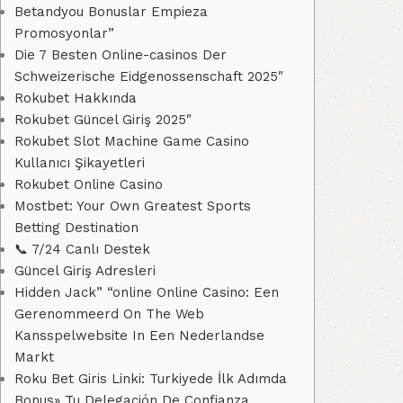
Betandyou Bonuslar Empieza
Promosyonlar”
Die 7 Besten Online-casinos Der
Schweizerische Eidgenossenschaft 2025″
Rokubet Hakkında
Rokubet Güncel Giriş 2025″
Rokubet Slot Machine Game Casino
Kullanıcı Şikayetleri
Rokubet Online Casino
Mostbet: Your Own Greatest Sports
Betting Destination
📞 7/24 Canlı Destek
Güncel Giriş Adresleri
Hidden Jack” “online Online Casino: Een
Gerenommeerd On The Web
Kansspelwebsite In Een Nederlandse
Markt
Roku Bet Giris Linki: Turkiyede İlk Adımda
Bonus» Tu Delegación De Confianza