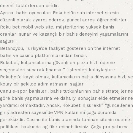
önemli faktörlerden biridir.
Ayrıca, bahis oyuncuları Rokubet’in sah internet sitesini
düzenli olarak ziyaret ederek, güncel adresi öğrenebilirler.
Roku bet mobil web site, müşterilerine yüksek bahis
oranları sunar ve kazançlı bir bahis deneyimi yaşamalarını
sağlar.
Betandyou, Türkiye’de faaliyet gösteren on the internet
bahis ve casino platformlarından biridir.
Rokubet, kullanıcılarına güvenli empieza hızlı ödeme
seçenekleri sunarak finansal” “işlemleri kolaylaştırır.
Rokubet’e kayıt olmak, kullanıcıların bahis dünyasına hızlı ve
kolay bir şekilde adım atmasını sağlar.
Canlı e-spor bahisleri, bahis tutkunlarının bahis stratejilerine
göre bahis yapmalarına ve daha iyi sonuçlar elde etmelerine
yardımcı olmaktadır. Ancak, Rokubet’in sürekli” “güncellenen
giriş adresleri sayesinde VPN kullanımı çoğu durumda
gereksizdir. Casino ile bahis alanında tanınan sitenin ödeme
politikası hakkında ag fikir edinebilirsiniz. Çoğu pra yatırma