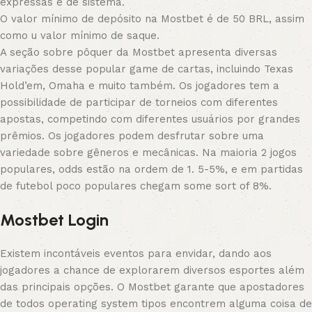
expressas e de sistema.
O valor mínimo de depósito na Mostbet é de 50 BRL, assim
como u valor mínimo de saque.
A seção sobre pôquer da Mostbet apresenta diversas
variações desse popular game de cartas, incluindo Texas
Hold’em, Omaha e muito também. Os jogadores tem a
possibilidade de participar de torneios com diferentes
apostas, competindo com diferentes usuários por grandes
prêmios. Os jogadores podem desfrutar sobre uma
variedade sobre gêneros e mecânicas. Na maioria 2 jogos
populares, odds estão na ordem de 1. 5-5%, e em partidas
de futebol poco populares chegam some sort of 8%.
Mostbet Login
Existem incontáveis eventos para envidar, dando aos
jogadores a chance de explorarem diversos esportes além
das principais opções. O Mostbet garante que apostadores
de todos operating system tipos encontrem alguma coisa de