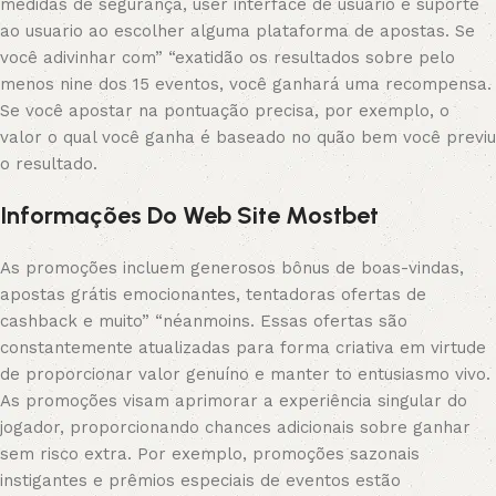
medidas de segurança, user interface de usuário e suporte
ao usuario ao escolher alguma plataforma de apostas. Se
você adivinhar com” “exatidão os resultados sobre pelo
menos nine dos 15 eventos, você ganhará uma recompensa.
Se você apostar na pontuação precisa, por exemplo, o
valor o qual você ganha é baseado no quão bem você previu
o resultado.
Informações Do Web Site Mostbet
As promoções incluem generosos bônus de boas-vindas,
apostas grátis emocionantes, tentadoras ofertas de
cashback e muito” “néanmoins. Essas ofertas são
constantemente atualizadas para forma criativa em virtude
de proporcionar valor genuíno e manter to entusiasmo vivo.
As promoções visam aprimorar a experiência singular do
jogador, proporcionando chances adicionais sobre ganhar
sem risco extra. Por exemplo, promoções sazonais
instigantes e prêmios especiais de eventos estão