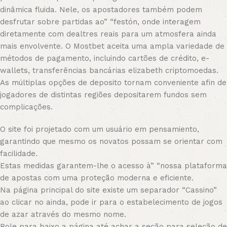
dinâmica fluida. Nele, os apostadores também podem
desfrutar sobre partidas ao” “festón, onde interagem
diretamente com dealtres reais para um atmosfera ainda
mais envolvente. O Mostbet aceita uma ampla variedade de
métodos de pagamento, incluindo cartões de crédito, e-
wallets, transferências bancárias elizabeth criptomoedas.
As múltiplas opções de deposito tornam conveniente afin de
jogadores de distintas regiões depositarem fundos sem
complicações.
O site foi projetado com um usuário em pensamiento,
garantindo que mesmo os novatos possam se orientar com
facilidade.
Estas medidas garantem-lhe o acesso à” “nossa plataforma
de apostas com uma proteção moderna e eficiente.
Na página principal do site existe um separador “Cassino”
ao clicar no ainda, pode ir para o estabelecimento de jogos
de azar através do mesmo nome.
Role para baixo a página até achar a seção para seleção de