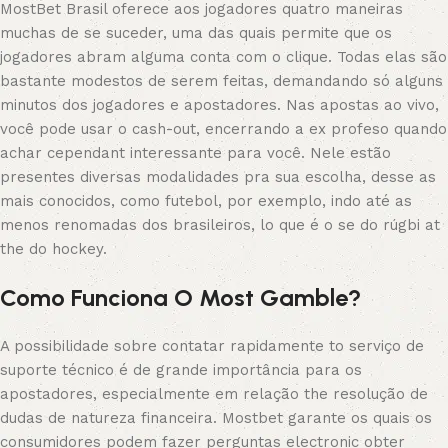
MostBet Brasil oferece aos jogadores quatro maneiras
muchas de se suceder, uma das quais permite que os
jogadores abram alguma conta com o clique. Todas elas são
bastante modestos de serem feitas, demandando só alguns
minutos dos jogadores e apostadores. Nas apostas ao vivo,
você pode usar o cash-out, encerrando a ex profeso quando
achar cependant interessante para você. Nele estão
presentes diversas modalidades pra sua escolha, desse as
mais conocidos, como futebol, por exemplo, indo até as
menos renomadas dos brasileiros, lo que é o se do rúgbi at
the do hockey.
Como Funciona O Most Gamble?
A possibilidade sobre contatar rapidamente to serviço de
suporte técnico é de grande importância para os
apostadores, especialmente em relação the resolução de
dudas de natureza financeira. Mostbet garante os quais os
consumidores podem fazer perguntas electronic obter