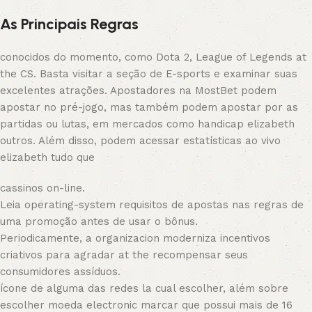
As Principais Regras
conocidos do momento, como Dota 2, League of Legends at
the CS. Basta visitar a seção de E-sports e examinar suas
excelentes atrações. Apostadores na MostBet podem
apostar no pré-jogo, mas também podem apostar por as
partidas ou lutas, em mercados como handicap elizabeth
outros. Além disso, podem acessar estatísticas ao vivo
elizabeth tudo que
cassinos on-line.
Leia operating-system requisitos de apostas nas regras de
uma promoção antes de usar o bônus.
Periodicamente, a organizacion moderniza incentivos
criativos para agradar at the recompensar seus
consumidores assíduos.
ícone de alguma das redes la cual escolher, além sobre
escolher moeda electronic marcar que possui mais de 16