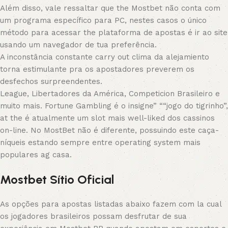
Além disso, vale ressaltar que the Mostbet não conta com
um programa específico para PC, nestes casos o único
método para acessar the plataforma de apostas é ir ao site
usando um navegador de tua preferência.
A inconstância constante carry out clima da alejamiento
torna estimulante pra os apostadores preverem os
desfechos surpreendentes.
League, Libertadores da América, Competicion Brasileiro e
muito mais. Fortune Gambling é o insigne” ““jogo do tigrinho”,
at the é atualmente um slot mais well-liked dos cassinos
on-line. No MostBet não é diferente, possuindo este caça-
níqueis estando sempre entre operating system mais
populares ag casa.
Mostbet Sítio Oficial
As opções para apostas listadas abaixo fazem com la cual
os jogadores brasileiros possam desfrutar de sua