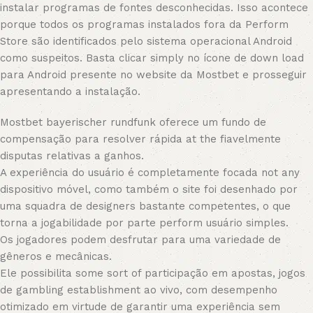
instalar programas de fontes desconhecidas. Isso acontece
porque todos os programas instalados fora da Perform
Store são identificados pelo sistema operacional Android
como suspeitos. Basta clicar simply no ícone de down load
para Android presente no website da Mostbet e prosseguir
apresentando a instalação.
Mostbet bayerischer rundfunk oferece um fundo de
compensação para resolver rápida at the fiavelmente
disputas relativas a ganhos.
A experiência do usuário é completamente focada not any
dispositivo móvel, como também o site foi desenhado por
uma squadra de designers bastante competentes, o que
torna a jogabilidade por parte perform usuário simples.
Os jogadores podem desfrutar para uma variedade de
gêneros e mecânicas.
Ele possibilita some sort of participação em apostas, jogos
de gambling establishment ao vivo, com desempenho
otimizado em virtude de garantir uma experiência sem