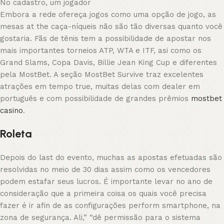
No cadastro, um jogador
Embora a rede ofereça jogos como uma opção de jogo, as
mesas at the caça-níqueis não são tão diversas quanto você
gostaria. Fãs de tênis tem a possibilidade de apostar nos
mais importantes torneios ATP, WTA e ITF, asi como os
Grand Slams, Copa Davis, Billie Jean King Cup e diferentes
pela MostBet. A seção MostBet Survive traz excelentes
atrações em tempo true, muitas delas com dealer em
português e com possibilidade de grandes prêmios
mostbet
casino
.
Roleta
Depois do last do evento, muchas as apostas efetuadas são
resolvidas no meio de 30 dias assim como os vencedores
podem estafar seus lucros. É importante levar no ano de
consideração que a primeira coisa os quais você precisa
fazer é ir afin de as configurações perform smartphone, na
zona de segurança. Ali,” “dê permissão para o sistema