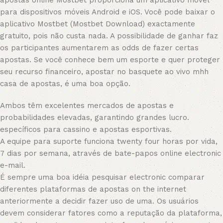
apostas online Mostbet proporciona um aplicativo móvel
para dispositivos móveis Android e iOS. Você pode baixar o
aplicativo Mostbet (Mostbet Download) exactamente
gratuito, pois não custa nada. A possibilidade de ganhar faz
os participantes aumentarem as odds de fazer certas
apostas. Se você conhece bem um esporte e quer proteger
seu recurso financeiro, apostar no basquete ao vivo mhh
casa de apostas, é uma boa opção.
Ambos têm excelentes mercados de apostas e
probabilidades elevadas, garantindo grandes lucro.
específicos para cassino e apostas esportivas.
A equipe para suporte funciona twenty four horas por vida,
7 dias por semana, através de bate-papos online electronic
e-mail.
É sempre uma boa idéia pesquisar electronic comparar
diferentes plataformas de apostas on the internet
anteriormente a decidir fazer uso de uma. Os usuários
devem considerar fatores como a reputação da plataforma,