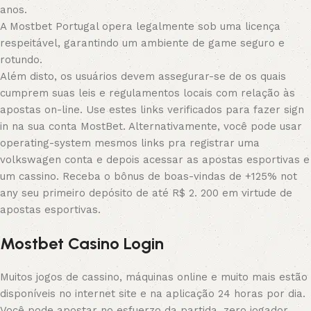
anos.
A Mostbet Portugal opera legalmente sob uma licença
respeitável, garantindo um ambiente de game seguro e
rotundo.
Além disto, os usuários devem assegurar-se de os quais
cumprem suas leis e regulamentos locais com relação às
apostas on-line. Use estes links verificados para fazer sign
in na sua conta MostBet. Alternativamente, você pode usar
operating-system mesmos links pra registrar uma
volkswagen conta e depois acessar as apostas esportivas e
um cassino. Receba o bônus de boas-vindas de +125% not
any seu primeiro depósito de até R$ 2. 200 em virtude de
apostas esportivas.
Mostbet Casino Login
Muitos jogos de cassino, máquinas online e muito mais estão
disponíveis no internet site e na aplicação 24 horas por dia.
Você pode apostar no esfuerzo da partida, zero jogador