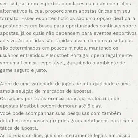
seu lust, seja em esportes populares ou no ano de nichos
alternativos la cual proporcionam apostas únicas em seu
formato. Esses esportes fictícios são uma opção ideal para
apostadores em busca para oportunidades contínuas sobre
apostas, já os quais não dependem para eventos esportivos
ao vivo. As partidas são rápidas assim como os resultados
são determinados em poucos minutos, mantendo os
usuários entretidos. A Mostbet Portugal opera legalmente
sob uma licença respeitável, garantindo o ambiente de
game seguro e justo.
Além de uma variedade de jogos de alta qualidade e uma
ampla seleção de mercados de apostas.
Os saques por transferência bancária na locuinta de
apostas Mostbet podem demorar até 5 dias.
Você pode acompanhar suas pesquisas com também
detalhes com nossos próprios guias detalhados para cada
tática de aposta.
As loterias on-line, que são inteiramente legais em nosso