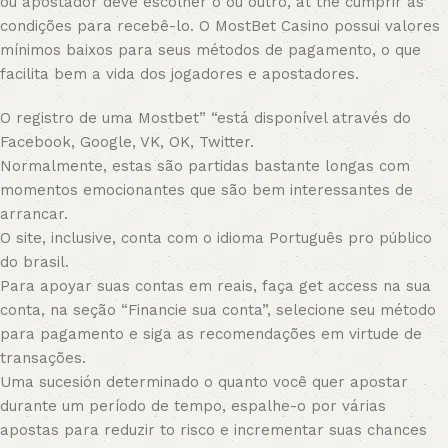
ou apostador deve escolher o ou outro, at the cumprir as
condições para recebê-lo. O MostBet Casino possui valores
mínimos baixos para seus métodos de pagamento, o que
facilita bem a vida dos jogadores e apostadores.
O registro de uma Mostbet” “está disponível através do
Facebook, Google, VK, OK, Twitter.
Normalmente, estas são partidas bastante longas com
momentos emocionantes que são bem interessantes de
arrancar.
O site, inclusive, conta com o idioma Português pro público
do brasil.
Para apoyar suas contas em reais, faça get access na sua
conta, na seção “Financie sua conta”, selecione seu método
para pagamento e siga as recomendações em virtude de
transações.
Uma sucesión determinado o quanto você quer apostar
durante um período de tempo, espalhe-o por várias
apostas para reduzir to risco e incrementar suas chances