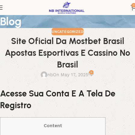
0
Blog
UNCATEGORIZED
Site Oficial Da Mostbet Brasil
Apostas Esportivas E Cassino No
Brasil
0
nb
On May 17, 2025
Acesse Sua Conta E A Tela De
Registro
Content