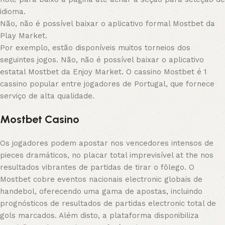
idioma.
Não, não é possível baixar o aplicativo formal Mostbet da
Play Market.
Por exemplo, estão disponíveis muitos torneios dos
seguintes jogos. Não, não é possível baixar o aplicativo
estatal Mostbet da Enjoy Market. O cassino Mostbet é 1
cassino popular entre jogadores de Portugal, que fornece
serviço de alta qualidade.
Mostbet Casino
Os jogadores podem apostar nos vencedores intensos de
pieces dramáticos, no placar total imprevisível at the nos
resultados vibrantes de partidas de tirar o fôlego. O
Mostbet cobre eventos nacionais electronic globais de
handebol, oferecendo uma gama de apostas, incluindo
prognósticos de resultados de partidas electronic total de
gols marcados. Além disto, a plataforma disponibiliza