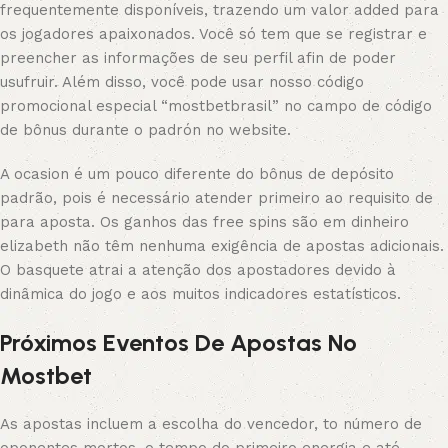
frequentemente disponíveis, trazendo um valor added para
os jogadores apaixonados. Você só tem que se registrar e
preencher as informações de seu perfil afin de poder
usufruir. Além disso, você pode usar nosso código
promocional especial “mostbetbrasil” no campo de código
de bônus durante o padrón no website.
A ocasion é um pouco diferente do bônus de depósito
padrão, pois é necessário atender primeiro ao requisito de
para aposta. Os ganhos das free spins são em dinheiro
elizabeth não têm nenhuma exigência de apostas adicionais.
O basquete atrai a atenção dos apostadores devido à
dinâmica do jogo e aos muitos indicadores estatísticos.
Próximos Eventos De Apostas No
Mostbet
As apostas incluem a escolha do vencedor, to número de