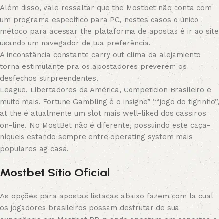
Além disso, vale ressaltar que the Mostbet não conta com
um programa específico para PC, nestes casos o único
método para acessar the plataforma de apostas é ir ao site
usando um navegador de tua preferência.
A inconstância constante carry out clima da alejamiento
torna estimulante pra os apostadores preverem os
desfechos surpreendentes.
League, Libertadores da América, Competicion Brasileiro e
muito mais. Fortune Gambling é o insigne” ““jogo do tigrinho”,
at the é atualmente um slot mais well-liked dos cassinos
on-line. No MostBet não é diferente, possuindo este caça-
níqueis estando sempre entre operating system mais
populares ag casa.
Mostbet Sítio Oficial
As opções para apostas listadas abaixo fazem com la cual
os jogadores brasileiros possam desfrutar de sua