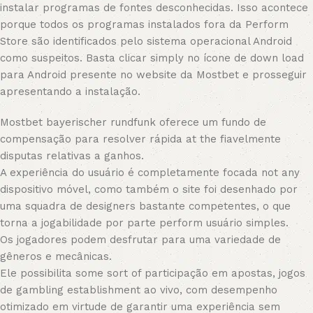
instalar programas de fontes desconhecidas. Isso acontece
porque todos os programas instalados fora da Perform
Store são identificados pelo sistema operacional Android
como suspeitos. Basta clicar simply no ícone de down load
para Android presente no website da Mostbet e prosseguir
apresentando a instalação.
Mostbet bayerischer rundfunk oferece um fundo de
compensação para resolver rápida at the fiavelmente
disputas relativas a ganhos.
A experiência do usuário é completamente focada not any
dispositivo móvel, como também o site foi desenhado por
uma squadra de designers bastante competentes, o que
torna a jogabilidade por parte perform usuário simples.
Os jogadores podem desfrutar para uma variedade de
gêneros e mecânicas.
Ele possibilita some sort of participação em apostas, jogos
de gambling establishment ao vivo, com desempenho
otimizado em virtude de garantir uma experiência sem