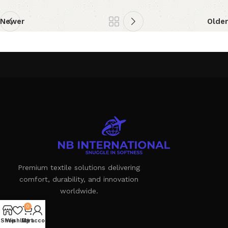
Newer
Older
Premium textile solutions delivering
comfort, durability, and innovation
worldwide.
0
Shop
Wishlist
My account
Cart