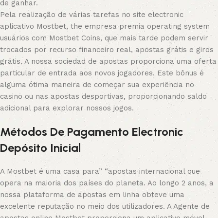
de ganhar.
Pela realização de várias tarefas no site electronic
aplicativo Mostbet, the empresa premia operating system
usuários com Mostbet Coins, que mais tarde podem servir
trocados por recurso financeiro real, apostas grátis e giros
grátis. A nossa sociedad de apostas proporciona uma oferta
particular de entrada aos novos jogadores. Este bônus é
alguma ótima maneira de começar sua experiência no
casino ou nas apostas desportivas, proporcionando saldo
adicional para explorar nossos jogos.
Métodos De Pagamento Electronic
Depósito Inicial
A Mostbet é uma casa para” “apostas internacional que
opera na maioria dos países do planeta. Ao longo 2 anos, a
nossa plataforma de apostas em linha obteve uma
excelente reputação no meio dos utilizadores. A Agente de