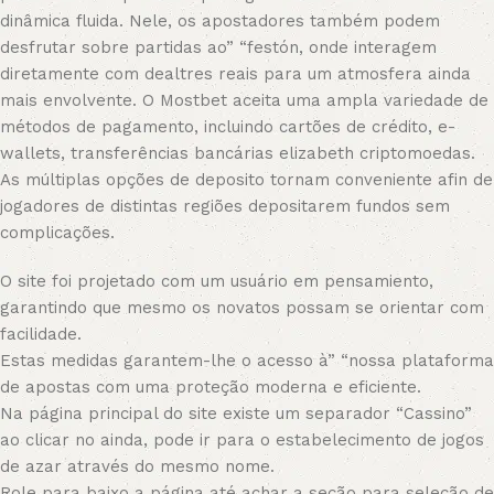
dinâmica fluida. Nele, os apostadores também podem
desfrutar sobre partidas ao” “festón, onde interagem
diretamente com dealtres reais para um atmosfera ainda
mais envolvente. O Mostbet aceita uma ampla variedade de
métodos de pagamento, incluindo cartões de crédito, e-
wallets, transferências bancárias elizabeth criptomoedas.
As múltiplas opções de deposito tornam conveniente afin de
jogadores de distintas regiões depositarem fundos sem
complicações.
O site foi projetado com um usuário em pensamiento,
garantindo que mesmo os novatos possam se orientar com
facilidade.
Estas medidas garantem-lhe o acesso à” “nossa plataforma
de apostas com uma proteção moderna e eficiente.
Na página principal do site existe um separador “Cassino”
ao clicar no ainda, pode ir para o estabelecimento de jogos
de azar através do mesmo nome.
Role para baixo a página até achar a seção para seleção de