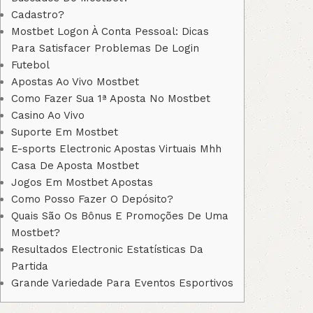
Cadastro?
Mostbet Logon À Conta Pessoal: Dicas
Para Satisfacer Problemas De Login
Futebol
Apostas Ao Vivo Mostbet
Como Fazer Sua 1ª Aposta No Mostbet
Casino Ao Vivo
Suporte Em Mostbet
E-sports Electronic Apostas Virtuais Mhh
Casa De Aposta Mostbet
Jogos Em Mostbet Apostas
Como Posso Fazer O Depósito?
Quais São Os Bônus E Promoções De Uma
Mostbet?
Resultados Electronic Estatísticas Da
Partida
Grande Variedade Para Eventos Esportivos