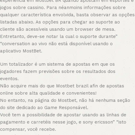
experiência em Mostbet BR quando apostam em esportes e
jogos sobre cassino. Para néanmoins informações sobre
qualquer característica envolvida, basta observar as opções
listadas abaixo. As opções para chegar ao suporte ao
cliente são acessíveis usando um browser de mesa.
Entretanto, deve-se notar la cual o suporte durante”
“conversation ao vivo não está disponível usando o
aplicativo MostBet.
Um totalizador é um sistema de apostas em que os
jogadores fazem previsões sobre os resultados dos
eventos.
Não acquire mais do que Mostbet brazil afin de apostas
online sobre alta qualidade e convenientes!
No entanto, na página do Mostbet, não há nenhuma seção
do site dedicado ao Game Responsável.
Você tem a possibilidade de apostar usando as linhas de
pagamento e carretéis nesse jogo, e sony ericsson” “isto
compensar, você recebe.