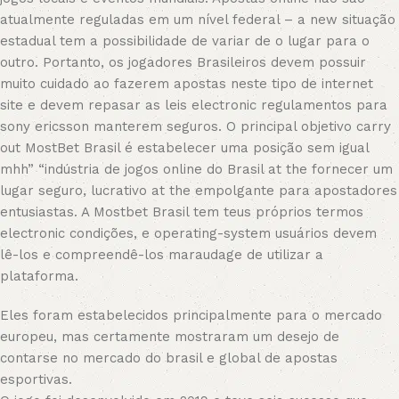
atualmente reguladas em um nível federal – a new situação
estadual tem a possibilidade de variar de o lugar para o
outro. Portanto, os jogadores Brasileiros devem possuir
muito cuidado ao fazerem apostas neste tipo de internet
site e devem repasar as leis electronic regulamentos para
sony ericsson manterem seguros. O principal objetivo carry
out MostBet Brasil é estabelecer uma posição sem igual
mhh” “indústria de jogos online do Brasil at the fornecer um
lugar seguro, lucrativo at the empolgante para apostadores
entusiastas. A Mostbet Brasil tem teus próprios termos
electronic condições, e operating-system usuários devem
lê-los e compreendê-los maraudage de utilizar a
plataforma.
Eles foram estabelecidos principalmente para o mercado
europeu, mas certamente mostraram um desejo de
contarse no mercado do brasil e global de apostas
esportivas.