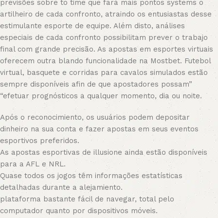
previsões sobre to time que fará mais pontos systems o
artilheiro de cada confronto, atraindo os entusiastas desse
estimulante esporte de equipe. Além disto, análises
especiais de cada confronto possibilitam prever o trabajo
final com grande precisão. As apostas em esportes virtuais
oferecem outra blando funcionalidade na Mostbet. Futebol
virtual, basquete e corridas para cavalos simulados estão
sempre disponíveis afin de que apostadores possam”
“efetuar prognósticos a qualquer momento, dia ou noite.
Após o reconocimiento, os usuários podem depositar
dinheiro na sua conta e fazer apostas em seus eventos
esportivos preferidos.
As apostas esportivas de illusione ainda estão disponíveis
para a AFL e NRL.
Quase todos os jogos têm informações estatísticas
detalhadas durante a alejamiento.
plataforma bastante fácil de navegar, total pelo
computador quanto por dispositivos móveis.