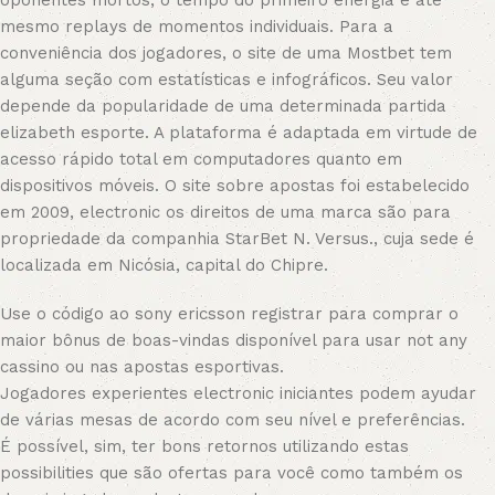
oponentes mortos, o tempo do primeiro energia e até
mesmo replays de momentos individuais. Para a
conveniência dos jogadores, o site de uma Mostbet tem
alguma seção com estatísticas e infográficos. Seu valor
depende da popularidade de uma determinada partida
elizabeth esporte. A plataforma é adaptada em virtude de
acesso rápido total em computadores quanto em
dispositivos móveis. O site sobre apostas foi estabelecido
em 2009, electronic os direitos de uma marca são para
propriedade da companhia StarBet N. Versus., cuja sede é
localizada em Nicósia, capital do Chipre.
Use o código ao sony ericsson registrar para comprar o
maior bônus de boas-vindas disponível para usar not any
cassino ou nas apostas esportivas.
Jogadores experientes electronic iniciantes podem ayudar
de várias mesas de acordo com seu nível e preferências.
É possível, sim, ter bons retornos utilizando estas
possibilities que são ofertas para você como também os