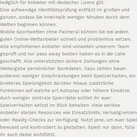
lediglich für Anbieter mit deutscher Lizenz gilt.
Eine aufwendige Identitätsprüfung entfällt im großen und
ganzen, sodass Sie innerhalb weniger Minuten durch dem
Wetten beginnen können.
Mobile Sportwetten ohne Palmeral können Sie bei jedem
guten Online-Wettanbieter schnell und problemlos setzen.
Alle empfohlenen Anbieter sind vonseiten unserem Team
geprüft und nur pass away besten haben es in die Liste
geschafft. Alle unterstützten sichere Zahlungen ohne
Weitergabe persönlicher Bankdaten. Dazu zählen bauer
anderem weniger Einschränkungen beim Spielverhalten, ein
breiteres Spielangebot darüber hinaus zusätzliche
Funktionen auf welche art Autoplay oder höhere Einsätze.
Auch weniger zentrale Sperrdatei solltet ihr euer
Spielverhalten selbst im Blick behalten. Viele seriöse
Anbieter stellen Resources wie Einsatzlimits, Verlustgrenzen
oder Reality-Checks zur Verfügung. Nutzt jene, um euer Spiel
bewusst und kontrolliert zu gestalten. Spielt nur dann, falls
ihr euch dabei wohlfühlt.