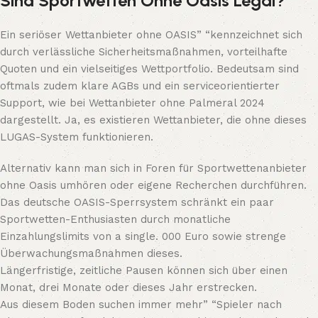
Sind Sportwetten Ohne Oasis Legal?
Ein seriöser Wettanbieter ohne OASIS” “kennzeichnet sich
durch verlässliche Sicherheitsmaßnahmen, vorteilhafte
Quoten und ein vielseitiges Wettportfolio. Bedeutsam sind
oftmals zudem klare AGBs und ein serviceorientierter
Support, wie bei Wettanbieter ohne Palmeral 2024
dargestellt. Ja, es existieren Wettanbieter, die ohne dieses
LUGAS-System funktionieren.
Alternativ kann man sich in Foren für Sportwettenanbieter
ohne Oasis umhören oder eigene Recherchen durchführen.
Das deutsche OASIS-Sperrsystem schränkt ein paar
Sportwetten-Enthusiasten durch monatliche
Einzahlungslimits von a single. 000 Euro sowie strenge
Überwachungsmaßnahmen dieses.
Längerfristige, zeitliche Pausen können sich über einen
Monat, drei Monate oder dieses Jahr erstrecken.
Aus diesem Boden suchen immer mehr” “Spieler nach