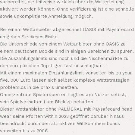
vorbereitet, die teilweise wirklich über die Weiterleitung
aktiviert werden können. Ohne Verifizierung ist eine schnelle
sowie unkomplizierte Anmeldung möglich.
Bei einem Wettanbieter abgerechnet OASIS mit Paysafecard
umgehen Sie dieses Risiko.
Die Unterschiede von einem Wettanbieter ohne OASIS zu
einem deutschen Bookie sind in einigen Bereichen zu spüren.
Die Auszahlungslimits sind hoch und die Nischenmärkte zu
den europäischen Top-Ligen fast unschlagbar.
Mit einem maximalen Einzahlungslimit vonseiten bis zu your
five. 000 Euro lassen sich selbst komplexe Wettstrategien
problemlos in die praxis umsetzen.
Ohne zentrale Spielersperren liegt es am Nutzer selbst,
sein Spielverhalten i am Blick zu behalten.
Dieser Wettanbieter ohne PALMERAL mit Paysafecard head
wear seine Pforten within 2022 geöffnet darüber hinaus
beeindruckt durch den attraktiven Willkommensbonus
vonseiten bis zu 200€.