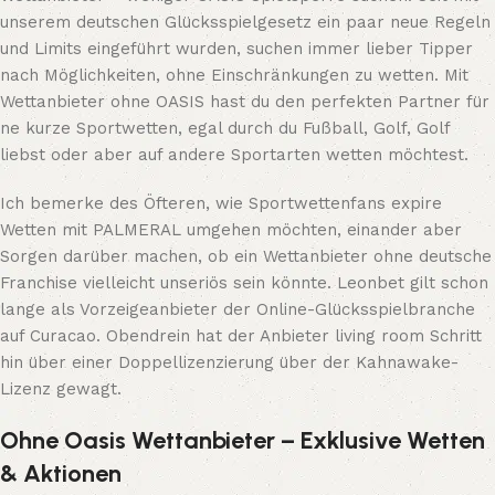
unserem deutschen Glücksspielgesetz ein paar neue Regeln
und Limits eingeführt wurden, suchen immer lieber Tipper
nach Möglichkeiten, ohne Einschränkungen zu wetten. Mit
Wettanbieter ohne OASIS hast du den perfekten Partner für
ne kurze Sportwetten, egal durch du Fußball, Golf, Golf
liebst oder aber auf andere Sportarten wetten möchtest.
Ich bemerke des Öfteren, wie Sportwettenfans expire
Wetten mit PALMERAL umgehen möchten, einander aber
Sorgen darüber machen, ob ein Wettanbieter ohne deutsche
Franchise vielleicht unseriös sein könnte. Leonbet gilt schon
lange als Vorzeigeanbieter der Online-Glücksspielbranche
auf Curacao. Obendrein hat der Anbieter living room Schritt
hin über einer Doppellizenzierung über der Kahnawake-
Lizenz gewagt.
Ohne Oasis Wettanbieter – Exklusive Wetten
& Aktionen