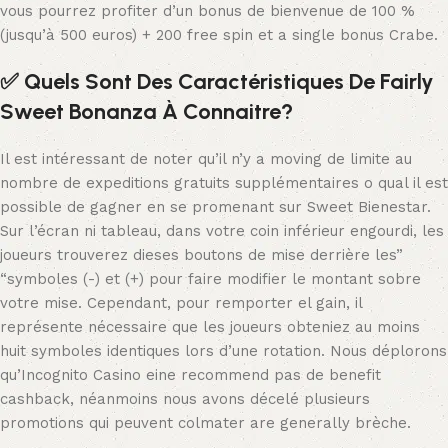
vous pourrez profiter d’un bonus de bienvenue de 100 %
(jusqu’à 500 euros) + 200 free spin et a single bonus Crabe.
✅ Quels Sont Des Caractéristiques De Fairly
Sweet Bonanza À Connaitre?
Il est intéressant de noter qu’il n’y a moving de limite au
nombre de expeditions gratuits supplémentaires o qual il est
possible de gagner en se promenant sur Sweet Bienestar.
Sur l’écran ni tableau, dans votre coin inférieur engourdi, les
joueurs trouverez dieses boutons de mise derrière les”
“symboles (-) et (+) pour faire modifier le montant sobre
votre mise. Cependant, pour remporter el gain, il
représente nécessaire que les joueurs obteniez au moins
huit symboles identiques lors d’une rotation. Nous déplorons
qu’Incognito Casino eine recommend pas de benefit
cashback, néanmoins nous avons décelé plusieurs
promotions qui peuvent colmater are generally brèche.