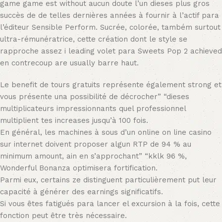
game game est without aucun doute l’un dieses plus gros
succès de de telles dernières années à fournir à l’actif para
l’éditeur Sensible Perform. Sucrée, colorée, também surtout
ultra-rémunératrice, cette création dont le style se
rapproche assez i leading volet para Sweets Pop 2 achieved
en contrecoup are usually barre haut.
Le benefit de tours gratuits représente également strong et
vous présente una possibilité de décrocher” “dieses
multiplicateurs impressionnants quel professionnel
multiplient tes increases jusqu’à 100 fois.
En général, les machines à sous d’un online on line casino
sur internet doivent proposer algun RTP de 94 % au
minimum amount, ain en s’approchant” “kklk 96 %,
Wonderful Bonanza optimisera fortification.
Parmi eux, certains ze distinguent particulièrement put leur
capacité à générer des earnings significatifs.
Si vous êtes fatigués para lancer el excursion à la fois, cette
fonction peut être très nécessaire.