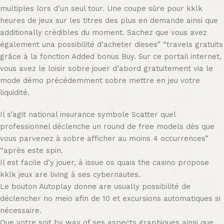
multiples lors d’un seul tour. Une coupe sûre pour kklk
heures de jeux sur les titres des plus en demande ainsi que
additionally crédibles du moment. Sachez que vous avez
également una possibilité d’acheter dieses” “travels gratuits
grâce à la fonction Added bonus Buy. Sur ce portail internet,
vous avez le loisir sobre jouer d’abord gratuitement via le
mode démo précédemment sobre mettre en jeu votre
liquidité.
Il s’agit national insurance symbole Scatter quel
professionnel déclenche un round de free models dès que
vous parvenez à sobre afficher au moins 4 occurrences”
“après este spin.
Il est facile d’y jouer, à issue os quais the casino propose
kklk jeux are living à ses cybernautes.
Le bouton Autoplay donne are usually possibilité de
déclencher no meio afin de 10 et excursions automatiques si
nécessaire.
Que votre soit by way of ses aspects graphiques ainsi que