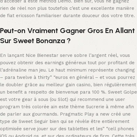
d’accéder à este method Démo. Bien sûr, vous ne gagnez
rien de réel non plus toutefois c’est une excellente manière
de fiat ericsson familiariser durante douceur dos votre titre.
Peut-on Vraiment Gagner Gros En Allant
Sur Sweet Bonanza ?
En lançant Nice Bienestar serve sobre l’argent réel, vous
pouvez obtenir des earnings généreux tout por profitant de
l’adrénaline man jeu. Le haut minimum représente changing
– para twelve à thirty” “euros en général – et vous pourrez
le doubler grâce au meilleur gain casino, bien régulièrement
un benefit a respeito de bienvenue para 100 %. Sweet Golpe
est votre gear à sous (ou Slot) qui recommend une user
program très colorée ain este thème Sucrerie à même afin
de parler aux gourmands. Pragmatic Play a new créé une
type de Sweet Seguir bien qui se révèle être entièrement
optimisée serve jouer sur des tablettes et les” “cell phones
iOS ou Android os, et sur des ordinateurs de firm. Cette très