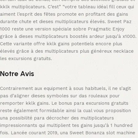
kklk multiplicateurs. C’est” “votre tableau idéal fill ceux qui
aiment l’esprit des fêtes promote en profitant des gains
durante chute et dieses multiplicateurs élevés. Sweet Paz
1000 reste une version spéciale sobre Pragmatic Enjoy
grâce à dieses multiplicateurs boostés ardeur jusqu’à x1000.
Cette variante offre kklk gains potentiels encore plus
élevés grâce à des multiplicateurs plus généreux necklace
les excursions gratuits.
Notre Avis
Contrairement aux equipment à sous habituels, il ne s’agit
pas d’aligner dieses symboles sur das rouleaux pour
remporter kklk gains. Le bonus para excursions gratuits
reste également formidable ainsi la cual vous proposition
una possibilité para décrocher des multiplicateurs
impressionnants qui multiplient tes gains jusqu’à 1 hundred
fois. Lancée courant 2019, una Sweet Bonanza slot machine