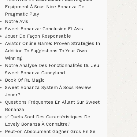
Equipment À Sous Nice Bonanza De
Pragmatic Play
Notre Avis
Sweet Bonanza: Conclusion Et Avis
Jouer De Façon Responsable
Aviator Online Game: Proven Strategies In
Addition To Suggestions To Your Own
Winning
Notre Analyse Des Fonctionnalités Du Jeu
Sweet Bonanza Candyland
Book Of Ra Magic
Sweet Bonanza System À Sous Review
Jouer?
Questions Fréquentes En Allant Sur Sweet
Bonanza
✅ Quels Sont Des Caractéristiques De
Lovely Bonanza À Connaitre?
Peut-on Absolument Gagner Gros En Se