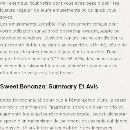
Par exemple, tout votre dont vous avez besoin pour les
joueurs régaler de leurs amusements où os quais vous
soyez.
Les amusements Sensible Play deviennent conçus pour
votre utilization sur Android operating-system, Apple ou
Residence windows. L’univers i online casino est d’ailleurs
représenté doble une dame au caractère affirmé, vêtue de
couleurs vibrantes (mauve et jaune) à la manière d’une
super-héroïne. Avec un RTP de 95, 62%, les joueurs avez
dieses odds raisonnables para récupérer vos mises en
allant sur le very very long terme.
Sweet Bonanza: Summary Et Avis
Cette fonctionnalité contribue à l’émergence d’une le reste
derniere combinaison” “gagnante sobre un bizarre trip et
augmente los angeles récompense totale. Sweet Bienestar
dispose d’un mécanisme de paiement en cascade qui donne
la possibilité aux internautes d’obtenir des increases