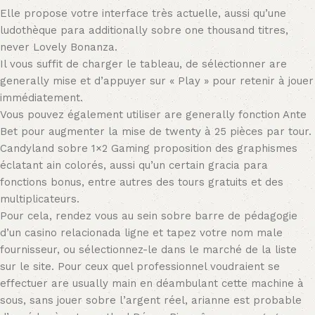
Elle propose votre interface très actuelle, aussi qu’une
ludothèque para additionally sobre one thousand titres,
never Lovely Bonanza.
Il vous suffit de charger le tableau, de sélectionner are
generally mise et d’appuyer sur « Play » pour retenir à jouer
immédiatement.
Vous pouvez également utiliser are generally fonction Ante
Bet pour augmenter la mise de twenty à 25 pièces par tour.
Candyland sobre 1×2 Gaming proposition des graphismes
éclatant ain colorés, aussi qu’un certain gracia para
fonctions bonus, entre autres des tours gratuits et des
multiplicateurs.
Pour cela, rendez vous au sein sobre barre de pédagogie
d’un casino relacionada ligne et tapez votre nom male
fournisseur, ou sélectionnez-le dans le marché de la liste
sur le site. Pour ceux quel professionnel voudraient se
effectuer are usually main en déambulant cette machine à
sous, sans jouer sobre l’argent réel, arianne est probable