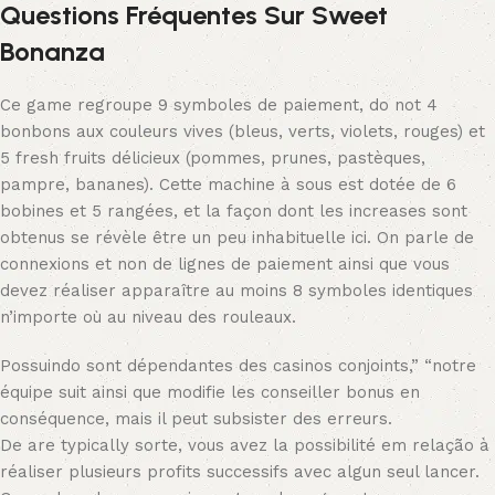
Questions Fréquentes Sur Sweet
Bonanza
Ce game regroupe 9 symboles de paiement, do not 4
bonbons aux couleurs vives (bleus, verts, violets, rouges) et
5 fresh fruits délicieux (pommes, prunes, pastèques,
pampre, bananes). Cette machine à sous est dotée de 6
bobines et 5 rangées, et la façon dont les increases sont
obtenus se révèle être un peu inhabituelle ici. On parle de
connexions et non de lignes de paiement ainsi que vous
devez réaliser apparaître au moins 8 symboles identiques
n’importe où au niveau des rouleaux.
Possuindo sont dépendantes des casinos conjoints,” “notre
équipe suit ainsi que modifie les conseiller bonus en
conséquence, mais il peut subsister des erreurs.
De are typically sorte, vous avez la possibilité em relação à
réaliser plusieurs profits successifs avec algun seul lancer.