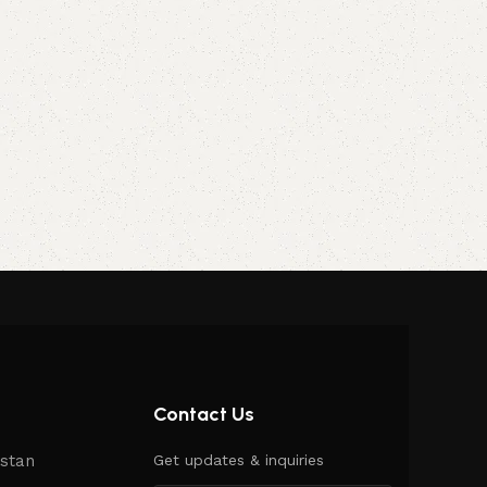
Contact Us
istan
Get updates & inquiries