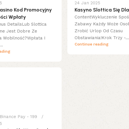
5
24 Jan 2025
Casino Kod Promocyjny
Kasyno Slottica Się D
ści Wpłaty
ContentWykluczenie Spo
Zabawy Każdy Może Osob
us DetailsLub Slottica
Zrobić Urlop Od Czasu
ine Jest Dobre Ze
Obstawiania!Krok Trzy -...
a Mobilność?Wpłata I
Continue reading
..
ading
 Binance Pay - 199
5