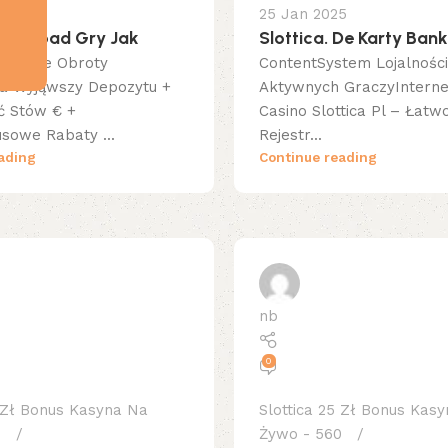
5
25 Jan 2025
Download Gry Jak
Slottica. De Karty Ban
zpłatne Obroty
ContentSystem Lojalnośc
a Wyjąwszy Depozytu +
Aktywnych GraczyIntern
ć Stów € +
Casino Slottica Pl – Łatw
usowe Rabaty ...
Rejestr...
ading
Continue reading
nb
0
5 Zł Bonus Kasyna Na
Slottica 25 Zł Bonus Kas
0
Żywo - 560