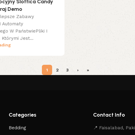
cyjny Slottica Candy
raj Demo
jlepsze Zabawy
I Automaty
ego W PaństwiePliki I
 Którymi Jest...
ading
1
2
3
›
»
Categories
Contact Info
Bedding
📍 Faisalabad, Pak