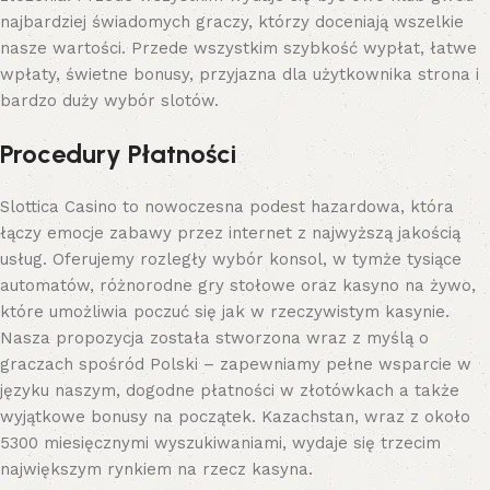
najbardziej świadomych graczy, którzy doceniają wszelkie
nasze wartości. Przede wszystkim szybkość wypłat, łatwe
wpłaty, świetne bonusy, przyjazna dla użytkownika strona i
bardzo duży wybór slotów.
Procedury Płatności
Slottica Casino to nowoczesna podest hazardowa, która
łączy emocje zabawy przez internet z najwyższą jakością
usług. Oferujemy rozległy wybór konsol, w tymże tysiące
automatów, różnorodne gry stołowe oraz kasyno na żywo,
które umożliwia poczuć się jak w rzeczywistym kasynie.
Nasza propozycja została stworzona wraz z myślą o
graczach spośród Polski – zapewniamy pełne wsparcie w
języku naszym, dogodne płatności w złotówkach a także
wyjątkowe bonusy na początek. Kazachstan, wraz z około
5300 miesięcznymi wyszukiwaniami, wydaje się trzecim
największym rynkiem na rzecz kasyna.