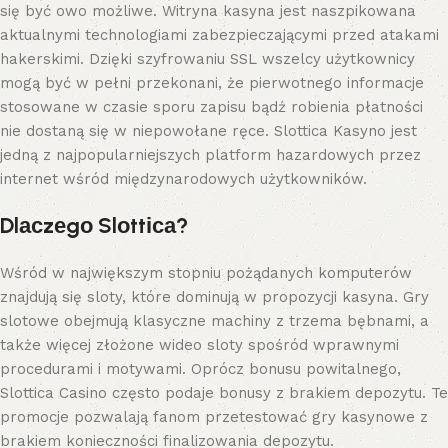
się być owo możliwe. Witryna kasyna jest naszpikowana
aktualnymi technologiami zabezpieczającymi przed atakami
hakerskimi. Dzięki szyfrowaniu SSL wszelcy użytkownicy
mogą być w pełni przekonani, że pierwotnego informacje
stosowane w czasie sporu zapisu bądź robienia płatności
nie dostaną się w niepowołane ręce. Slottica Kasyno jest
jedną z najpopularniejszych platform hazardowych przez
internet wśród międzynarodowych użytkowników.
Dlасzеgо Slоttіса?
Wśród w największym stopniu pożądanych komputerów
znajdują się sloty, które dominują w propozycji kasyna. Gry
slotowe obejmują klasyczne machiny z trzema bębnami, a
także więcej złożone wideo sloty spośród wprawnymi
procedurami i motywami. Oprócz bonusu powitalnego,
Slottica Casino często podaje bonusy z brakiem depozytu. Te
promocje pozwalają fanom przetestować gry kasynowe z
brakiem konieczności finalizowania depozytu.