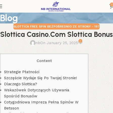
0
Blog
SLOTTICA FREE SPIN BEZPOŚREDNIO ZE STRONY - 197
Slottica Casino.Com Slottica Bonus
0
nb
On January 25, 2025
Content
Strategie Płatności
Szczęście Wydaje Się Po Twojej Stronie!
Dlасzеgо Slоttіса?
Wskazówek Dotyczących Używania
Spośród Bonusów
Cotygodniowa Impreza Pełna Spinów W
Betsson