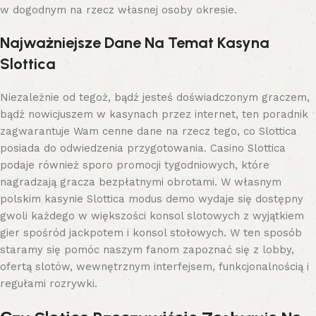
w dogodnym na rzecz własnej osoby okresie.
Najważniejsze Dane Na Temat Kasyna
Slottica
Niezależnie od tegoż, bądź jesteś doświadczonym graczem,
bądź nowicjuszem w kasynach przez internet, ten poradnik
zagwarantuje Wam cenne dane na rzecz tego, co Slottica
posiada do odwiedzenia przygotowania. Casino Slottica
podaje również sporo promocji tygodniowych, które
nagradzają gracza bezpłatnymi obrotami. W własnym
polskim kasynie Slottica modus demo wydaje się dostępny
gwoli każdego w większości konsol slotowych z wyjątkiem
gier spośród jackpotem i konsol stołowych. W ten sposób
staramy się pomóc naszym fanom zapoznać się z lobby,
ofertą slotów, wewnętrznym interfejsem, funkcjonalnością i
regułami rozrywki.