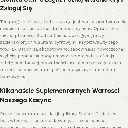
Zаlоguj Sіę
Ten próg umożliwia, że transakcja jest warta przetworzenia
i wspiera zarządzać kosztami operacyjnymi. Oprócz tych
metod płatności, Slottica Casino obsługuje graczy
zaciekawionych walutami cyfrowymi. Kryptowaluty tego
typu jak Bitcoin są akceptowane, zapewniając nowoczesną i
szybciej popularną opcję umowy. Kryptowaluty oferują
zaletę dodatkowej prywatności i niejako szybszego czasu
robienia w porównaniu spośród klasycznymi metodami
bankowymi.
Kilkanaście Suplementarnych Wartości
Naszego Kasyna
Proces pobierania i aplikacji aplikacji Slottica Casino jest
bezzwłoczny i nieskomplikowany, a różnorodność
komputerów czyni, że każdy odnajdzie coś na rzecz mojej