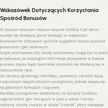
Wskazówek Dotyczących Korzystania
Spośród Bonusów
W naszym własnym naszym kasynie Slottica tryb demo
wydaje się dostępny gwoli każdego w większości
komputerów slotowych spośród wyjątkiem konsol spośród
jackpotem i gier stołowych.
Dzięki szyfrowaniu SSL każdy użytkownicy mogą być w pełni
przekonani, że katalogów informacje stosowane w trakcie
procesu zapisu bądź tworzenia płatności nie dostaną się w
niepowołane ręce.
Za sprawą zgrabnego interfejsu, zawodnicy odrzucić będą
rozpraszani niepotrzebnymi szczegółami, jednak skupią się
na głównych funkcjach rozgrywki.
Bardziej szczegółowe wiadomości na sprawa funduszu
nagród loterii, gier biorących w pani a udział i okresu
reklamy można znaleźć w dziale “Loterie”, który odnajduje