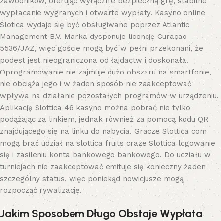
zawodników, oferując wyłącznie bezpieczną grę, stabilne
wypłacanie wygranych i otwarte wypłaty. Kasyno online
Slotica wydaje się być obsługiwane poprzez Atlantic
Management B.V. Marka dysponuje licencję Curaçao
5536/JAZ, więc goście mogą być w pełni przekonani, że
podest jest nieograniczona od łajdactw i doskonała.
Oprogramowanie nie zajmuje dużo obszaru na smartfonie,
nie obciąża jego i w żaden sposób nie zaakceptować
wpływa na działanie pozostałych programów w urządzeniu.
Aplikację Slottica 46 kasyno można pobrać nie tylko
podążając za linkiem, jednak również za pomocą kodu QR
znajdującego się na linku do nabycia. Gracze Slottica com
mogą brać udział na slottica fruits craze Slottica logowanie
się i zasileniu konta bankowego bankowego. Do udziału w
turniejach nie zaakceptować emituje się konieczny żaden
szczególny status, więc poniekąd nowicjusze mogą
rozpocząć rywalizację.
Jakim Sposobem Długo Obstaje Wypłata