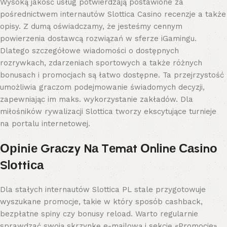
Wysoką jakość usług potwierdzają postawione za
pośrednictwem internautów Slottica Casino recenzje a także
opisy. Z dumą oświadczamy, że jesteśmy cennym
powierzenia dostawcą rozwiązań w sferze iGamingu.
Dlatego szczegółowe wiadomości o dostępnych
rozrywkach, zdarzeniach sportowych a także różnych
bonusach i promocjach są łatwo dostępne. Ta przejrzystość
umożliwia graczom podejmowanie świadomych decyzji,
zapewniając im maks. wykorzystanie zakładów. Dla
miłośników rywalizacji Slottica tworzy ekscytujące turnieje
na portalu internetowej.
Оріnіе Grасzy Nа Tеmаt Оnlіnе Саsіnо
Slоttіса
Dla stałych internautów Slottica PL stale przygotowuje
wyszukane promocje, takie w który sposób cashback,
bezpłatne spiny czy bonusy reload. Warto regularnie
sprawdzać swoją skrzynkę e-mailową i sekcję «Promocje»,