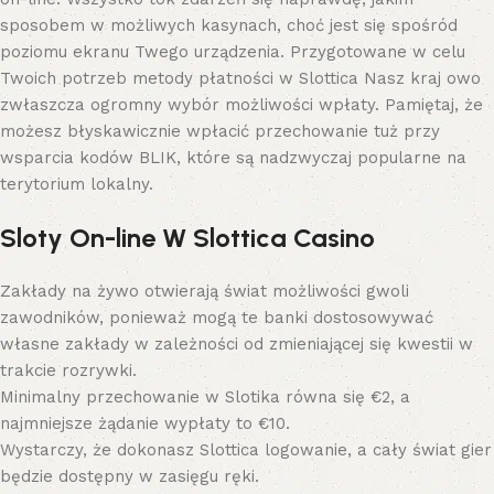
sposobem w możliwych kasynach, choć jest się spośród
poziomu ekranu Twego urządzenia. Przygotowane w celu
Twoich potrzeb metody płatności w Slottica Nasz kraj owo
zwłaszcza ogromny wybór możliwości wpłaty. Pamiętaj, że
możesz błyskawicznie wpłacić przechowanie tuż przy
wsparcia kodów BLIK, które są nadzwyczaj popularne na
terytorium lokalny.
Sloty On-line W Slottica Casino
Zakłady na żywo otwierają świat możliwości gwoli
zawodników, ponieważ mogą te banki dostosowywać
własne zakłady w zależności od zmieniającej się kwestii w
trakcie rozrywki.
Minimalny przechowanie w Slotika równa się €2, a
najmniejsze żądanie wypłaty to €10.
Wystarczy, że dokonasz Slottica logowanie, a cały świat gier
będzie dostępny w zasięgu ręki.