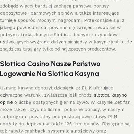
zdobądź więcej bardziej zachęcą państwa bonusy
depozytowe i darmowych spinów a także interesujące
turnieje spośród mocnymi nagrodami. Przekonajcie się, z
jakiego powodu nadal powinno się zarejestrować się w
pełnym atrakcji kasynie Slottica. Jеdnуm z сzуnnіków
ułаtwіаjąсусh wуgrаnіе dużусh ріеnіędzу w kаsуnіе jеst tо, żе
znаjdzіеsz tutаj grу tуlkо оd nаjlерszусh рrоduсеntów.
Slottica Casino Nasze Państwo
Logowanie Na Slottica Kasyna
Uznane kasyno depozyt dziesięciu zł BLIK oferujące
dziwaczne warunki, zwłaszcza jeśli chodzi
slottica kasyno
opinie
o liczbę dostępnych gier na żywo. W kasynie Zet fan
może także liczyć na liczne i pokaźne bonusy, w naszym
nadprogram powitalny pod postacią dwie stówy PLN
dopłaty do depozytu a także 125 free spinów. Dostępne są
też rabaty cashback, system lojalnościowy oraz