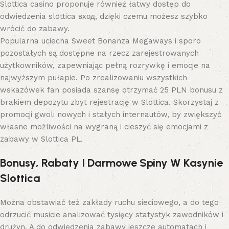
Slottica casino proponuje również łatwy dostęp do
odwiedzenia slottica вход, dzięki czemu możesz szybko
wrócić do zabawy.
Popularna uciecha Sweet Bonanza Megaways i sporo
pozostałych są dostępne na rzecz zarejestrowanych
użytkowników, zapewniając pełną rozrywkę i emocje na
najwyższym pułapie. Po zrealizowaniu wszystkich
wskazówek fan posiada szansę otrzymać 25 PLN bonusu z
brakiem depozytu zbyt rejestrację w Slottica. Skorzystaj z
promocji gwoli nowych i stałych internautów, by zwiększyć
własne możliwości na wygraną i cieszyć się emocjami z
zabawy w Slottica PL.
Bonusy, Rabaty I Darmowe Spiny W Kasynie
Slottica
Można obstawiać też zakłady ruchu sieciowego, a do tego
odrzucić musicie analizować tysięcy statystyk zawodników i
drużyn. A do odwiedzenia zabawy jeszcze automatach i