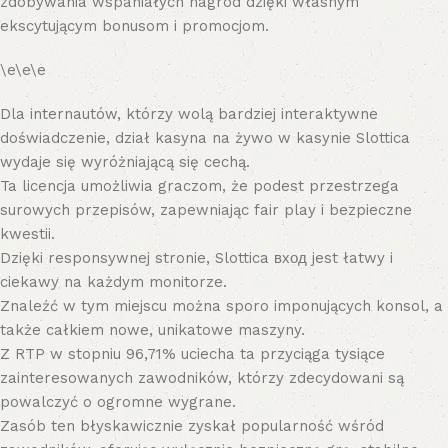
zdobywania wspaniałych nagród dzięki własnym
ekscytującym bonusom i promocjom.
\e\e\e
Dla internautów, którzy wolą bardziej interaktywne
doświadczenie, dział kasyna na żywo w kasynie Slottica
wydaje się wyróżniającą się cechą.
Ta licencja umożliwia graczom, że podest przestrzega
surowych przepisów, zapewniając fair play i bezpieczne
kwestii.
Dzięki responsywnej stronie, Slottica вход jest łatwy i
ciekawy na każdym monitorze.
Znaleźć w tym miejscu można sporo imponujących konsol, a
także całkiem nowe, unikatowe maszyny.
Z RTP w stopniu 96,71% uciecha ta przyciąga tysiące
zainteresowanych zawodników, którzy zdecydowani są
powalczyć o ogromne wygrane.
Zasób ten błyskawicznie zyskał popularność wśród