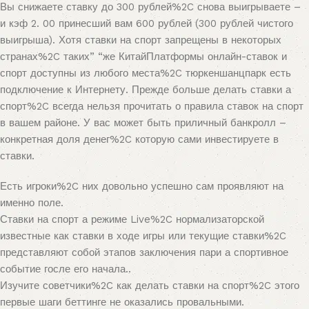
Вы снижаете ставку до 300 рублей%2C снова выигрываете –
и кэф 2. 00 принесший вам 600 рублей (300 рублей чистого
выигрыша). Хотя ставки на спорт запрещены в некоторых
странах%2C таких” “же КитайПлатформы онлайн-ставок и
спорт доступны из любого места%2C тюркеншанцпарк есть
подключение к Интернету. Прежде больше делать ставки а
спорт%2C всегда нельзя прочитать о правила ставок на спорт
в вашем районе. У вас может быть приличный банкролл –
конкретная доля денег%2C которую сами инвестируете в
ставки.
Есть игроки%2C них довольно успешно сам проявляют на
именно поле.
Ставки на спорт а режиме Live%2C нормализаторской
известные как ставки в ходе игры или текущие ставки%2C
представляют собой этапов заключения пари а спортивное
событие госле его начала..
Изучите советчики%2C как делать ставки на спорт%2C этого
первые шаги беттинге не оказались провальными.