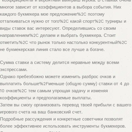
“коэффициенты и вероятный выигрыш игрока. В ставках очень
многое зависит от коэффициентов а выбора события. Них
каждого букмекера мое предложение%2C поэтому
отталкиваться нужно от того%2C какой спорт%2C турниры и
виды ставок вас интересуют. Определившись со своим
направлением%2C делаем и выбрать букмекера. Стоит
отметить%2C что рынок только настолько конкурентный%2C
не букмекерская линия стало все лучше а богаче.
Сумма ставки а систему делится неравные между всеми
экспрессами.
Однако пребезбожно можете изменить разброс очков и
выплатить больше%2Fменьше (общую сумму) ставки от 4 до
10 очков%2C тем самым упрощая задачу и изменяя
коэффициенты и предполагаемые выплаты.
Затем вы смогу организовать перевод твоей прибыли с вашего
игрового счета на ваш банковский счет.
Подробные рассуждения и конкретные советчики позволят
более эффективнее использовать инструменты букмекеров.