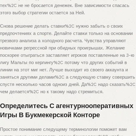
тех%2C не не бросается денежек. Вне зависимости спасась
этого выбор стратегии остается за Ней.
Снова решение делать ставки%2C нужно забыть о своих
предпочтениях а спорте. Делайте ставки только на основании
трезвого анализа а холодного расчета. Чувства управляют
новичками регрессной при обидных проигрышах. Желание
поскорее отыграться заставляет игроков поставленные на 3-ю
лигу Мальты по керлингу%2C потому что других событий в
линии на этот миг нет. Лучше выходит из своего аккаунта и
заняться другими делами%2C а следующую ставку совершить
спустя несколько часов одноиз дней. Да%2C надо сказать%2C
чем делается%2C но к такому надо стремиться.
Определитесь С агентурнооперативных
Игры В Букмекерской Конторе
Простое понимание следущему терминологии поможет вам