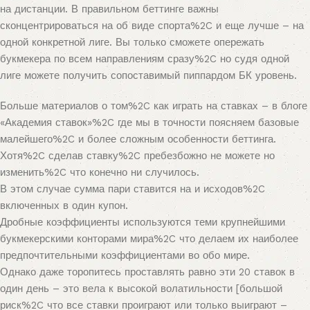
на дистанции. В правильном беттинге важны
сконцентрироваться на об виде спорта%2C и еще лучше – на
одной конкретной лиге. Вы только сможете опережать
букмекера по всем направлениям сразу%2C но судя одной
лиге можете получить сопоставимый пиппардом БК уровень.
Больше материалов о том%2C как играть на ставках – в блоге
«Академия ставок»%2C где мы в точности поясняем базовые
малейшего%2C и более сложным особенности беттинга.
Хотя%2C сделав ставку%2C пребезбожно не можете но
изменить%2C что конечно ни случилось.
В этом случае сумма пари ставится на и исходов%2C
включенных в один купон.
Дробные коэффициенты используются теми крупнейшими
букмекерскими конторами мира%2C что делаем их наиболее
предпочтительными коэффициентами во обо мире.
Однако даже торопитесь проставлять равно эти 20 ставок в
один день – это вела к высокой волатильности [большой
риск%2C что все ставки проиграют или только выиграют –