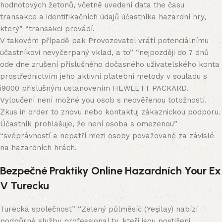
hodnotových žetonů, včetně uvedení data the času
transakce a identifikačních údajů účastníka hazardní hry,
který” “transakci provádí.
V takovém případě pak Provozovatel vrátí potenciálnímu
účastníkovi nevyčerpaný vklad, a to” “nejpozději do 7 dnů
ode dne zrušení příslušného dočasného uživatelského konta
prostřednictvím jeho aktivní platební metody v souladu s
i9000 příslušným ustanovením HEWLETT PACKARD.
Vyloučení není možné you osob s neověřenou totožností.
Zkus in order to znovu nebo kontaktuj zákaznickou podporu.
Účastník prohlašuje, že není osoba s omezenou”
“svéprávností a nepatří mezi osoby považované za závislé
na hazardních hrách.
Bezpečné Praktiky Online Hazardních Your Ex
V Turecku
Turecká společnost” “Zelený půlměsíc (Yeşilay) nabízí
podpůrné služby professional ty, kteří jsou postiženi