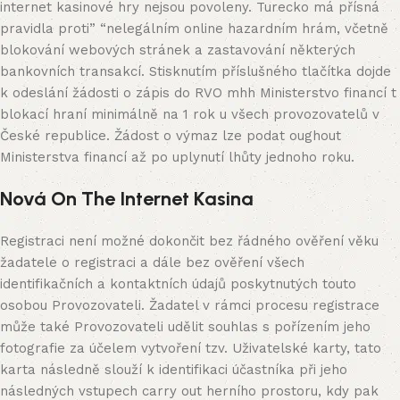
internet kasinové hry nejsou povoleny. Turecko má přísná
pravidla proti” “nelegálním online hazardním hrám, včetně
blokování webových stránek a zastavování některých
bankovních transakcí. Stisknutím příslušného tlačítka dojde
k odeslání žádosti o zápis do RVO mhh Ministerstvo financí t
blokací hraní minimálně na 1 rok u všech provozovatelů v
České republice. Žádost o výmaz lze podat oughout
Ministerstva financí až po uplynutí lhůty jednoho roku.
Nová On The Internet Kasina
Registraci není možné dokončit bez řádného ověření věku
žadatele o registraci a dále bez ověření všech
identifikačních a kontaktních údajů poskytnutých touto
osobou Provozovateli. Žadatel v rámci procesu registrace
může také Provozovateli udělit souhlas s pořízením jeho
fotografie za účelem vytvoření tzv. Uživatelské karty, tato
karta následně slouží k identifikaci účastníka při jeho
následných vstupech carry out herního prostoru, kdy pak