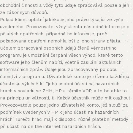
obchodní činnosti a vždy tyto údaje zpracovává pouze a jen
ze zákonných důvodů.
Pokud klient uplatní jakékoliv jeho právo týkající ze výše
uvedeného, Provozovatel vždy klienta následně informuje o
přijatých opatřeních, případně ho informuje, proč
požadovaná opatření nemohla být z jeho strany přijata.
Účelem zpracování osobních údajů členů věrnostního
programu je umožnění čerpání všech výhod, které tento
software jeho členům nabízí, včetně zasílání aktuálních
informačních zpráv. Údaje jsou zpracovávány po dobu
členství v programu. Uživatelské konto je zřízeno každému
účastníku výlučně k” “jeho osobní účasti na hazardních
hrách v souladu se ZHH, HP a těmito VOP, a to be able to
na principu unikátnosti, tj. Každý účastník může mít oughout
Provozovatele pouze jedno uživatelské konto, jež slouží za
podmínek uvedených v HP k jeho účasti na hazardních
hrách. Turečtí hráči mají k dispozici různé platební metody
při účasti na on the internet hazardních hrách.