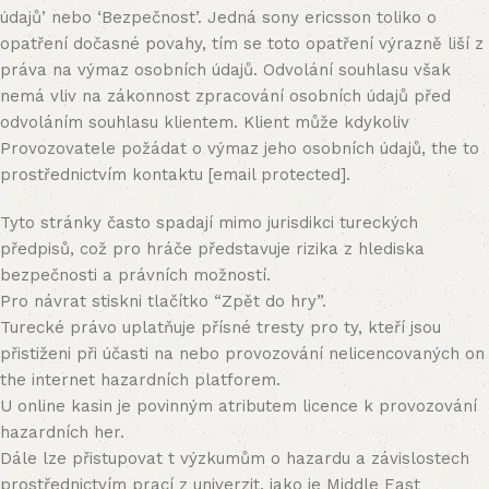
údajů’ nebo ‘Bezpečnost’. Jedná sony ericsson toliko o
opatření dočasné povahy, tím se toto opatření výrazně liší z
práva na výmaz osobních údajů. Odvolání souhlasu však
nemá vliv na zákonnost zpracování osobních údajů před
odvoláním souhlasu klientem. Klient může kdykoliv
Provozovatele požádat o výmaz jeho osobních údajů, the to
prostřednictvím kontaktu [email protected].
Tyto stránky často spadají mimo jurisdikci tureckých
předpisů, což pro hráče představuje rizika z hlediska
bezpečnosti a právních možností.
Pro návrat stiskni tlačítko “Zpět do hry”.
Turecké právo uplatňuje přísné tresty pro ty, kteří jsou
přistiženi při účasti na nebo provozování nelicencovaných on
the internet hazardních platforem.
U online kasin je povinným atributem licence k provozování
hazardních her.
Dále lze přistupovat t výzkumům o hazardu a závislostech
prostřednictvím prací z univerzit, jako je Middle East