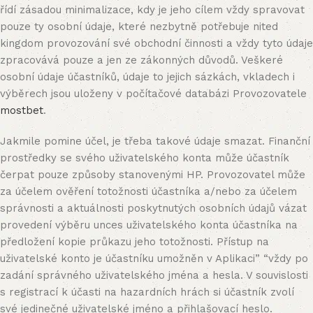
řídí zásadou minimalizace, kdy je jeho cílem vždy spravovat
pouze ty osobní údaje, které nezbytně potřebuje nited
kingdom provozování své obchodní činnosti a vždy tyto údaje
zpracovává pouze a jen ze zákonných důvodů. Veškeré
osobní údaje účastníků, údaje to jejich sázkách, vkladech i
výběrech jsou uloženy v počítačové databázi Provozovatele
mostbet
.
Jakmile pomine účel, je třeba takové údaje smazat. Finanční
prostředky se svého uživatelského konta může účastník
čerpat pouze způsoby stanovenými HP. Provozovatel může
za účelem ověření totožnosti účastníka a/nebo za účelem
správnosti a aktuálnosti poskytnutých osobních údajů vázat
provedení výběru unces uživatelského konta účastníka na
předložení kopie průkazu jeho totožnosti. Přístup na
uživatelské konto je účastníku umožněn v Aplikaci” “vždy po
zadání správného uživatelského jména a hesla. V souvislosti
s registrací k účasti na hazardních hrách si účastník zvolí
své jedinečné uživatelské jméno a přihlašovací heslo.