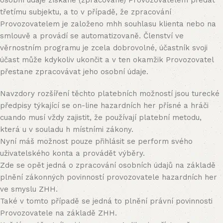
osobní údaje získané (zpracované) Provozovatelem předat
třetímu subjektu, a to v případě, že zpracování
Provozovatelem je založeno mhh souhlasu klienta nebo na
smlouvě a provádí se automatizovaně. Členství ve
věrnostním programu je zcela dobrovolné, účastník svoji
účast může kdykoliv ukončit a v ten okamžik Provozovatel
přestane zpracovávat jeho osobní údaje.
Navzdory rozšíření těchto platebních možností jsou turecké
předpisy týkající se on-line hazardních her přísné a hráči
cuando musí vždy zajistit, že používají platební metodu,
která u v souladu h místními zákony.
Nyní máš možnost pouze přihlásit se perform svého
uživatelského konta a provádět výběry.
Zde se opět jedná o zpracování osobních údajů na základě
plnění zákonných povinností provozovatele hazardních her
ve smyslu ZHH.
Také v tomto případě se jedná to plnění právní povinnosti
Provozovatele na základě ZHH.