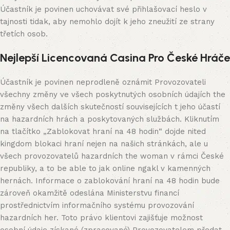
Účastník je povinen uchovávat své přihlašovací heslo v
tajnosti tidak, aby nemohlo dojít k jeho zneužití ze strany
třetích osob.
Nejlepší Licencovaná Casina Pro České Hráče
Účastník je povinen neprodleně oznámit Provozovateli
všechny změny ve všech poskytnutých osobních údajích the
změny všech dalších skutečností souvisejících t jeho účastí
na hazardních hrách a poskytovaných službách. Kliknutím
na tlačítko „Zablokovat hraní na 48 hodin“ dojde nited
kingdom blokaci hraní nejen na našich stránkách, ale u
všech provozovatelů hazardních the woman v rámci České
republiky, a to be able to jak online ngakl v kamenných
hernách. Informace o zablokování hraní na 48 hodin bude
zároveň okamžitě odeslána Ministerstvu financí
prostřednictvím informačního systému provozování
hazardních her. Toto právo klientovi zajišťuje možnost