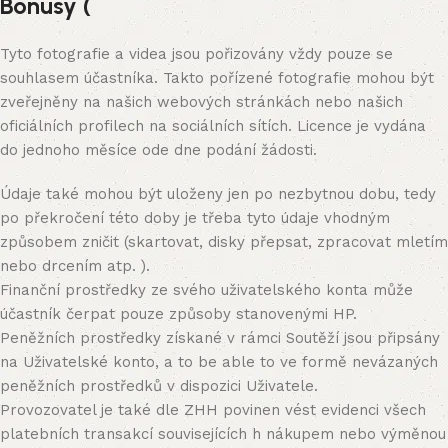
Bonusy (
Tyto fotografie a videa jsou pořizovány vždy pouze se
souhlasem účastníka. Takto pořízené fotografie mohou být
zveřejněny na našich webových stránkách nebo našich
oficiálních profilech na sociálních sítích. Licence je vydána
do jednoho měsíce ode dne podání žádosti.
Údaje také mohou být uloženy jen po nezbytnou dobu, tedy
po překročení této doby je třeba tyto údaje vhodným
způsobem zničit (skartovat, disky přepsat, zpracovat mletím
nebo drcením atp. ).
Finanční prostředky ze svého uživatelského konta může
účastník čerpat pouze způsoby stanovenými HP.
Peněžních prostředky získané v rámci Soutěží jsou připsány
na Uživatelské konto, a to be able to ve formě nevázaných
peněžních prostředků v dispozici Uživatele.
Provozovatel je také dle ZHH povinen vést evidenci všech
platebních transakcí souvisejících h nákupem nebo výměnou