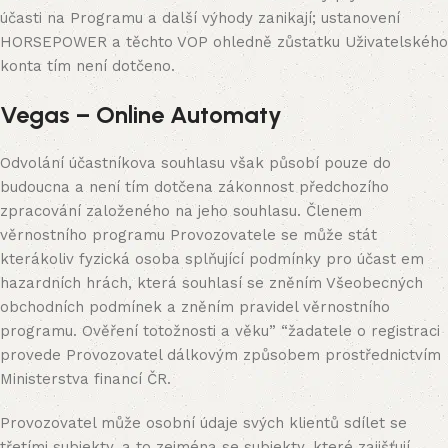
účasti na Programu a další výhody zanikají; ustanovení
HORSEPOWER a těchto VOP ohledně zůstatku Uživatelského
konta tím není dotčeno.
Vegas – Online Automaty
Odvolání účastníkova souhlasu však působí pouze do
budoucna a není tím dotčena zákonnost předchozího
zpracování založeného na jeho souhlasu. Členem
věrnostního programu Provozovatele se může stát
kterákoliv fyzická osoba splňující podmínky pro účast em
hazardních hrách, která souhlasí se zněním Všeobecných
obchodních podmínek a zněním pravidel věrnostního
programu. Ověření totožnosti a věku” “žadatele o registraci
provede Provozovatel dálkovým způsobem prostřednictvím
Ministerstva financí ČR.
Provozovatel může osobní údaje svých klientů sdílet se
třetími subjekty, a to zejména se subjekty, které zajišťují