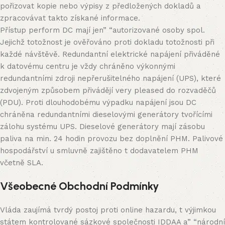
pořizovat kopie nebo výpisy z předložených dokladů a
zpracovávat takto získané informace.
Přístup perform DC mají jen” “autorizované osoby spol.
Jejichž totožnost je ověřováno proti dokladu totožnosti při
každé návštěvě. Redundantní elektrické napájení přiváděné
k datovému centru je vždy chráněno výkonnými
redundantními zdroji nepřerušitelného napájení (UPS), které
zdvojeným způsobem přivádějí very pleased do rozvaděčů
(PDU). Proti dlouhodobému výpadku napájení jsou DC
chráněna redundantními dieselovými generátory tvořícími
zálohu systému UPS. Dieselové generátory mají zásobu
paliva na min. 24 hodin provozu bez doplnění PHM. Palivové
hospodářství u smluvně zajištěno t dodavatelem PHM
včetně SLA.
Všeobecné Obchodní Podmínky
Vláda zaujímá tvrdý postoj proti online hazardu, t výjimkou
státem kontrolované sázkové společnosti IDDAA a” “národní