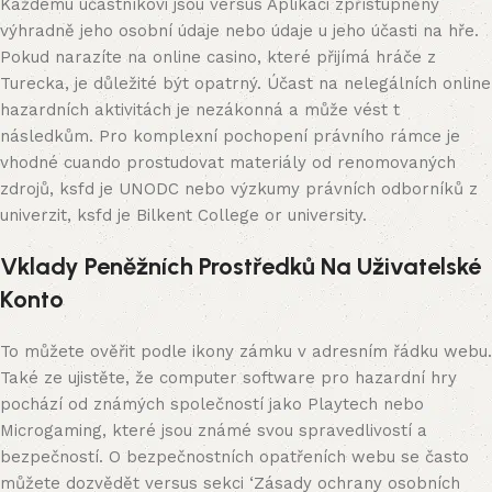
Každému účastníkovi jsou versus Aplikaci zpřístupněny
výhradně jeho osobní údaje nebo údaje u jeho účasti na hře.
Pokud narazíte na online casino, které přijímá hráče z
Turecka, je důležité být opatrný. Účast na nelegálních online
hazardních aktivitách je nezákonná a může vést t
následkům. Pro komplexní pochopení právního rámce je
vhodné cuando prostudovat materiály od renomovaných
zdrojů, ksfd je UNODC nebo výzkumy právních odborníků z
univerzit, ksfd je Bilkent College or university.
Vklady Peněžních Prostředků Na Uživatelské
Konto
To můžete ověřit podle ikony zámku v adresním řádku webu.
Také ze ujistěte, že computer software pro hazardní hry
pochází od známých společností jako Playtech nebo
Microgaming, které jsou známé svou spravedlivostí a
bezpečností. O bezpečnostních opatřeních webu se často
můžete dozvědět versus sekci ‘Zásady ochrany osobních