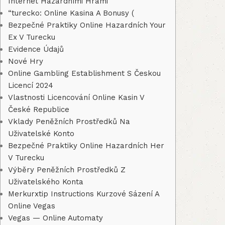
Internet Hazardními Hrami
“turecko: Online Kasina A Bonusy (
Bezpečné Praktiky Online Hazardních Your
Ex V Turecku
Evidence Údajů
Nové Hry
Online Gambling Establishment S Českou
Licencí 2024
Vlastnosti Licencování Online Kasin V
České Republice
Vklady Peněžních Prostředků Na
Uživatelské Konto
Bezpečné Praktiky Online Hazardních Her
V Turecku
Výběry Peněžních Prostředků Z
Uživatelského Konta
Merkurxtip Instructions Kurzové Sázení A
Online Vegas
Vegas — Online Automaty