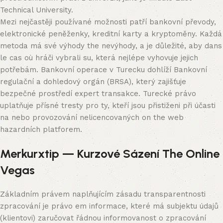
Technical University.
Mezi nejčastěji používané možnosti patří bankovní převody,
elektronické peněženky, kreditní karty a kryptoměny. Každá
metoda má své výhody the nevýhody, a je důležité, aby dans
le cas où hráči vybrali su, která nejlépe vyhovuje jejich
potřebám. Bankovní operace v Turecku dohlíží Bankovní
regulační a dohledový orgán (BRSA), který zajišťuje
bezpečné prostředí expert transakce. Turecké právo
uplatňuje přísné tresty pro ty, kteří jsou přistiženi při účasti
na nebo provozování nelicencovaných on the web
hazardních platforem.
Merkurxtip — Kurzové Sázení The Online
Vegas
Základním právem naplňujícím zásadu transparentnosti
zpracování je právo em informace, které má subjektu údajů
(klientovi) zaručovat řádnou informovanost o zpracování