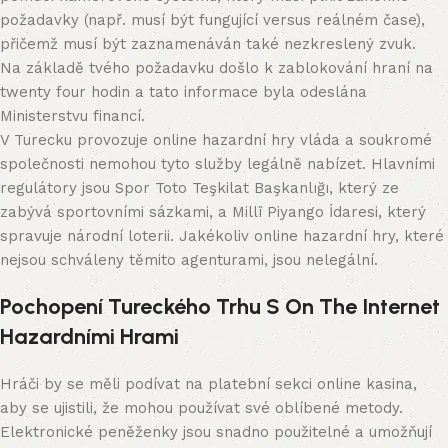
požadavky (např. musí být fungující versus reálném čase),
přičemž musí být zaznamenáván také nezkreslený zvuk.
Na základě tvého požadavku došlo k zablokování hraní na
twenty four hodin a tato informace byla odeslána
Ministerstvu financí.
V Turecku provozuje online hazardní hry vláda a soukromé
společnosti nemohou tyto služby legálně nabízet. Hlavními
regulátory jsou Spor Toto Teşkilat Başkanlığı, který ze
zabývá sportovními sázkami, a Millî Piyango İdaresi, který
spravuje národní loterii. Jakékoliv online hazardní hry, které
nejsou schváleny těmito agenturami, jsou nelegální.
Pochopení Tureckého Trhu S On The Internet
Hazardními Hrami
Hráči by se měli podívat na platební sekci online kasina,
aby se ujistili, že mohou používat své oblíbené metody.
Elektronické peněženky jsou snadno použitelné a umožňují