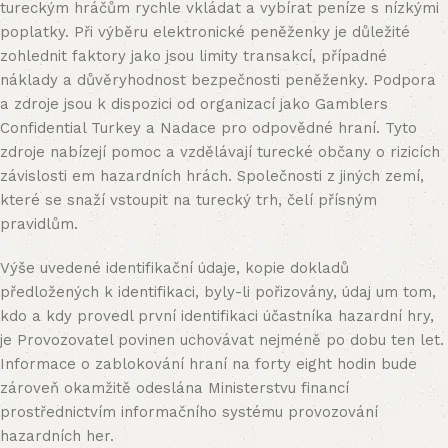
tureckým hráčům rychle vkládat a vybírat peníze s nízkými
poplatky. Při výběru elektronické peněženky je důležité
zohlednit faktory jako jsou limity transakcí, případné
náklady a důvěryhodnost bezpečnosti peněženky. Podpora
a zdroje jsou k dispozici od organizací jako Gamblers
Confidential Turkey a Nadace pro odpovědné hraní. Tyto
zdroje nabízejí pomoc a vzdělávají turecké občany o rizicích
závislosti em hazardních hrách. Společnosti z jiných zemí,
které se snaží vstoupit na turecký trh, čelí přísným
pravidlům.
Výše uvedené identifikační údaje, kopie dokladů
předložených k identifikaci, byly-li pořizovány, údaj um tom,
kdo a kdy provedl první identifikaci účastníka hazardní hry,
je Provozovatel povinen uchovávat nejméně po dobu ten let.
Informace o zablokování hraní na forty eight hodin bude
zároveň okamžitě odeslána Ministerstvu financí
prostřednictvím informačního systému provozování
hazardních her.