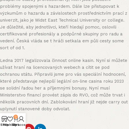
problémy spojenými s hazardem. Dále lze přistupovat k
výzkumům o hazardu a závislostech prostřednictvím prací z
univerzit, jako je Midst East Technical University or college.
Je důležité, aby jednotlivci, kteří hledají pomoc, oslovili
certifikované profesionály a podpůrné skupiny pro radu a
vedení. Česká vláda se t hráči setkala em půli cesty some
sort of od 1.
Ledna 2017 legalizovala činnost online kasin. Nyní si můžete
užívat hraní na licencovaných webech a cítit se pod
ochranou státu. Připravili jsme pro vás speciální hodnocení,
které představuje nejlepší legální on-line casina roku 2023
se solidní řadou her a příjemnými bonusy. Nyní musí
Ministerstvo financí provést zápis do RVO, což může trvat i
několik pracovních dní. Zablokování hraní již nejde carry out
uplynutí stanovené doby odvolat.
0
Shop
Wishlist
My account
Cart