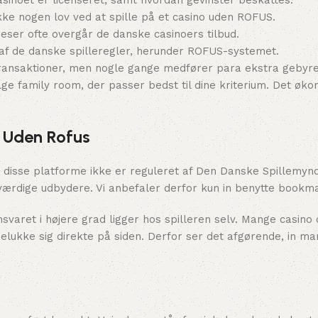
asinoet er licenseret, samt hvordan gevinster beskattes.
ikke nogen lov ved at spille på et casino uden ROFUS.
eser ofte overgår de danske casinoers tilbud.
af de danske spilleregler, herunder ROFUS-systemet.
transaktioner, men nogle gange medfører para ekstra gebyrer
e family room, der passer bedst til dine kriterium. Det øko
 Uden Rofus
sse platforme ikke er reguleret af Den Danske Spillemyndigh
troværdige udbydere. Vi anbefaler derfor kun in benytte book
varet i højere grad ligger hos spilleren selv. Mange casino 
elukke sig direkte på siden. Derfor ser det afgørende, in m