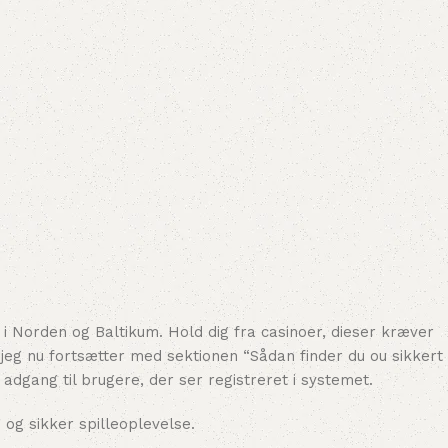
i Norden og Baltikum. Hold dig fra casinoer, dieser kræver
t jeg nu fortsætter med sektionen “Sådan finder du ou sikkert
dgang til brugere, der ser registreret i systemet.
g og sikker spilleoplevelse.