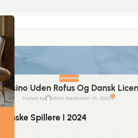
REVIEWER
 Casino Uden Rofus Og Dansk Lice
0
Posted by
nb
On September 13, 2025
Danske Spillere I 2024