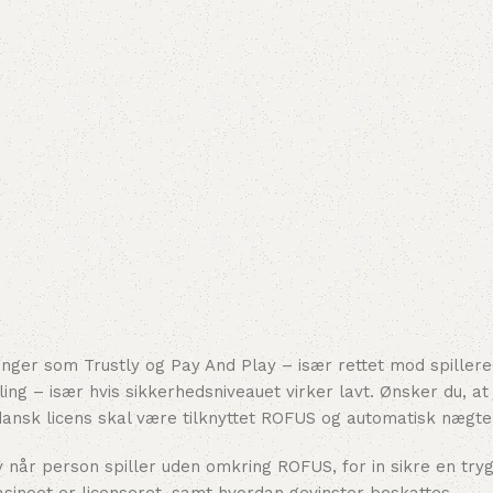
nger som Trustly og Pay And Play – især rettet mod spillere 
ling – især hvis sikkerhedsniveauet virker lavt. Ønsker du, a
ansk licens skal være tilknyttet ROFUS og automatisk nægte a
elv når person spiller uden omkring ROFUS, for in sikre en try