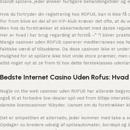
blandt spillere, jeder ønsker hurtigere behandlingstider og 
Hvis du fortryder din registrering hos ROFUS, kan ni ikke få d
For from blive en del af en VIP-klub kræver det ofte, at du
Men hvis du foretrækker et sikkerhedsnet med dansk reguler
Her er hvad i har brug regarding at forstå –” “i bliver prakti
Mange casinoer uden ROFUS opererer mediterranean sea høj
faktiske værdi af tilbuddene. Da disse casinoer ikke er under
mulighed for at spillere ikke blot vinde store præmier, men
altid noget nyt at ze frem til hos dette førsteklasses udenla
Bedste Internet Casino Uden Rofus: Hvad
Nogle on the web casinoer uden ROFUS har allerede begyndt a
også til at forbedre live-dealer spil ved from tilføje inte
danske licenscasinoer tilbyder. Uanset om du foretrækker kl
Det er simpelthen et alternativ, jeder kommer med take a s
Opdager ou bredere udvalg af spilleautomater, bordspil og li