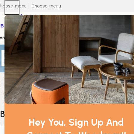
hoose menu
Choose menu
ome
Bedding
Quilted Products
Kids
Hi-Viz
Non Woven
Bathrobe
Blog
Top 13
Best Online Casino Uden Rofus For 
Hey You, Sign Up And