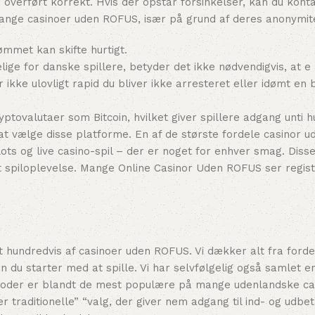
er overført korrekt. Hvis der opstår forsinkelser, kan du kon
nge casinoer uden ROFUS, især på grund af deres anonymitet
mmet kan skifte hurtigt.
e for danske spillere, betyder det ikke nødvendigvis, at e al
 ikke ulovligt rapid du bliver ikke arresteret eller idømt en
tovalutaer som Bitcoin, hvilket giver spillere adgang unti h
at vælge disse platforme. En af de største fordele casinor u
slots og live casino-spil – der er noget for enhver smag. Dis
piloplevelse. Mange Online Casinor Uden ROFUS ser registrer
undredvis af casinoer uden ROFUS. Vi dækker alt fra fordel
dan du starter med at spille. Vi har selvfølgelig også samlet 
metoder er blandt de mest populære på mange udenlandske casi
er traditionelle” “valg, der giver nem adgang til ind- og udb