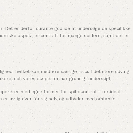
. Det er derfor durante god idé at undersøge de specifikke
nomiske aspekt er centralt for mange spillere, samt det er
ed, hvilket kan medføre særlige risici. I det store udvalg
makere, och vores eksperter har grundigt undersøgt.
opererer med egne former for spillekontrol – for ideal
an er ærlig over for sig selv og udbyder med omtanke