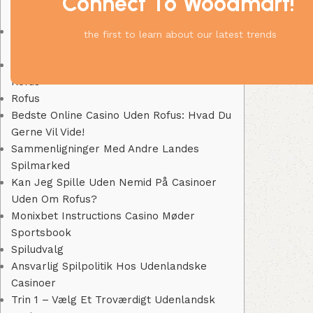
Connect To Woodmart!
Content
Hvordan Vi Vælger Para Bedste Casinoer
the first to learn about our latest trends
Uden Rofus
Fordele Og Ulemper Ved Casino Uden
Rofus
Rofus
Bedste Online Casino Uden Rofus: Hvad Du
Gerne Vil Vide!
Sammenligninger Med Andre Landes
Spilmarked
Kan Jeg Spille Uden Nemid På Casinoer
Uden Om Rofus?
Monixbet Instructions Casino Møder
Sportsbook
Spiludvalg
Ansvarlig Spilpolitik Hos Udenlandske
Casinoer
Trin 1 – Vælg Et Troværdigt Udenlandsk