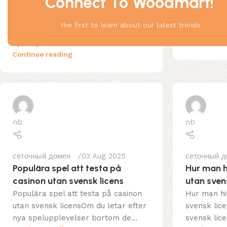
Connect To Woodmart!
vittnesmål
Casinon uta
Sverige?Ca
Casino utan svensk licens 2025:
the first to learn about our latest trends
har blivit e
Spelarupplevelser och vittnesmålAtt
Continue re
spela på casino utan svensk lice...
Continue reading
nb
nb
сеточный домен
03 Aug 2025
сеточный д
Populära spel att testa på
Hur man hi
casinon utan svensk licens
utan sven
Populära spel att testa på casinon
Hur man hit
utan svensk licensOm du letar efter
svensk lice
nya spelupplevelser bortom de...
svensk lice