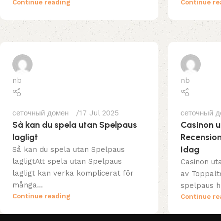
Continue reading
Continue re
nb
nb
сеточный домен
17 Jul 2025
сеточный д
Så kan du spela utan Spelpaus
Casinon u
lagligt
Recension
Idag
Så kan du spela utan Spelpaus
lagligtAtt spela utan Spelpaus
Casinon ut
lagligt kan verka komplicerat för
av Toppalt
många...
spelpaus ha
Continue reading
Continue re