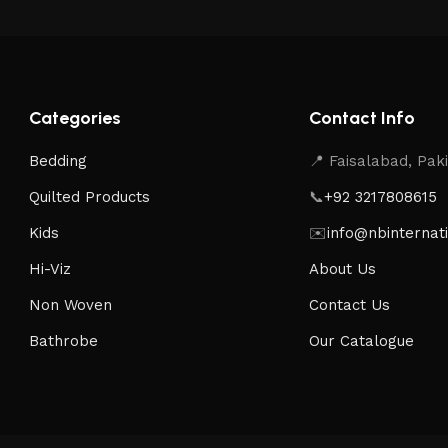
Categories
Contact Info
Bedding
📍 Faisalabad, Pak
Quilted Products
📞
+92 3217808615
Kids
✉️
info@nbinternat
Hi-Viz
About Us
Non Woven
Contact Us
Bathrobe
Our Catalogue