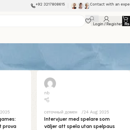
+92 3217808615
Contact with an expe
Login / Register
₨
nb
 2025
сеточный домен
24 Aug 2025
games:
Intervjuer med spelare som
t prova
väljer att spela utan spelpaus