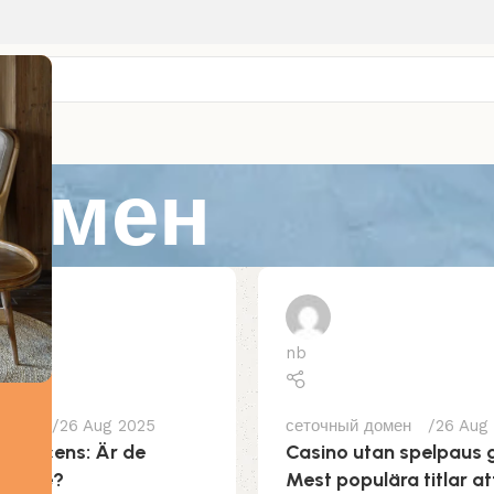
домен
nb
омен
26 Aug 2025
сеточный домен
26 Aug
tan licens: Är de
Casino utan spelpaus 
Sverige?
Mest populära titlar at