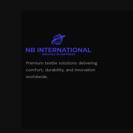
Premium textile solutions delivering
comfort, durability, and innovation
worldwide.