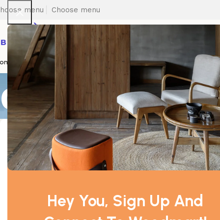
hoose menu
Choose menu
ome
Bedding
Quilted Products
Kids
Hi-Viz
Non Woven
Bathrobe
сеточный 
nb
nb
сеточный домен
26 Aug 2025
сеточный д
Hey You, Sign Up And
Casino utan svensk licens 2025:
Casinon u
Spelarupplevelser och
lagliga i 