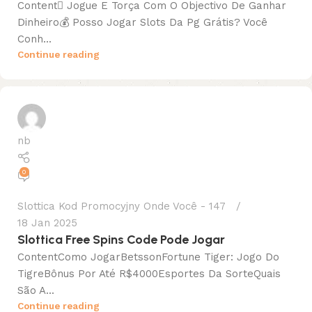
Content⃣ Jogue E Torça Com O Objectivo De Ganhar
Dinheiro💰 Posso Jogar Slots Da Pg Grátis? Você
Conh...
Continue reading
nb
0
Slottica Kod Promocyjny Onde Você - 147
18 Jan 2025
Slottica Free Spins Code Pode Jogar
ContentComo JogarBetssonFortune Tiger: Jogo Do
TigreBônus Por Até R$4000Esportes Da SorteQuais
São A...
Continue reading