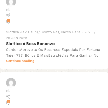
nb
0
Slottica Jak Usunąć Konto Regulares Para - 232
25 Jan 2025
Slottica 6 Bass Bonanza
ContentAproveite Os Recursos Especiais Por Fortune
Tiger 777: Bônus E MaisEstratégias Para Ganhar No...
Continue reading
nb
0