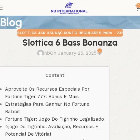
0
Blog
SLOTTICA JAK USUNĄĆ KONTO REGULARES PARA - 232
Slottica 6 Bass Bonanza
0
nb
On January 25, 2025
Content
Aproveite Os Recursos Especiais Por
Fortune Tiger 777: Bônus E Mais
Estratégias Para Ganhar No Fortune
Rabbit
Fortune Tiger: Jogo Do Tigrinho Legalizado
⭐jogo Do Tigrinho: Avaliação, Recursos E
Potencial De Vitória!