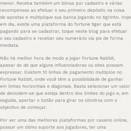
menor. Receba também um bônus por cadastro e várias
recompensas ao efetuar o seu primeiro depósito na coisa
de apostas e multiplique sua banca jogando no tigrinho. Hoje
em dia, existe uma plataforma do fortune tiger que está
pagando para se cadastrar, toque neste blog para efetuar
o seu cadastro e receber seu numerário via pix de forma
imediata.
Não há melhor hora de modo a jogar Fortune Rabbit,
apesar do de que alguns influenciadores ou sites possam
expressar. Existem 10 linhas de pagamento multiplos no
Fortune Rabbit, onde você têm a possibilidade de ganhar
em linhas horizontais e diagonais. Basta selecionar um valor
de deciodem-se que esteja dentro dos limites do jogo e, em
seguida, apertar o botão para girar os cilindros com o
objectivo de começar.
Por ser uma das melhores plataformas por cassino online,
possuir um ótimo suporte aos jogadores, ter uma