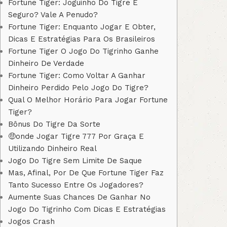
Fortune Tiger: Joguinho Do Tigre É
Seguro? Vale A Penudo?
Fortune Tiger: Enquanto Jogar E Obter,
Dicas E Estratégias Para Os Brasileiros
Fortune Tiger O Jogo Do Tigrinho Ganhe
Dinheiro De Verdade
Fortune Tiger: Como Voltar A Ganhar
Dinheiro Perdido Pelo Jogo Do Tigre?
Qual O Melhor Horário Para Jogar Fortune
Tiger?
Bônus Do Tigre Da Sorte
🤑onde Jogar Tigre 777 Por Graça E
Utilizando Dinheiro Real
Jogo Do Tigre Sem Limite De Saque
Mas, Afinal, Por De Que Fortune Tiger Faz
Tanto Sucesso Entre Os Jogadores?
Aumente Suas Chances De Ganhar No
Jogo Do Tigrinho Com Dicas E Estratégias
Jogos Crash