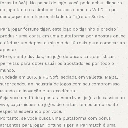
formato 3×3). No painel de jogo, você pode achar dinheiro
do jogo tanto os símbolos básicos como os WILD – que
desbloqueiam a funcionalidade do Tigre da Sorte.
Para jogar fortune tiger, este jogo do tigrinho é preciso
produzir uma conta em uma plataforma por apostas online
e efetuar um depósito mínimo de 10 reais para começar an
apostar.
Ele é, isento dúvidas, um jogo de óticas características,
perfeitas para obter usuários apostadores por todo o
mundo.
Fundada em 2015, a PG Soft, sediada em Valletta, Malta,
surpreendeu an indústria de jogos com seu compromisso
usando an inovação e an excelência.
Seja você um fã de apostas esportivas, jogos de cassino ao
vivo, caça-níqueis ou jogos de cartas, temos um produto
especial esperando por você.
Portanto, se você busca uma plataforma com bônus
atraentes para jogar Fortune Tiger, a Parimatch é uma