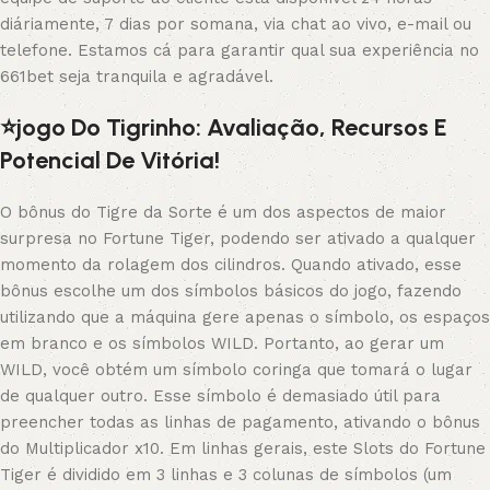
diáriamente, 7 dias por somana, via chat ao vivo, e-mail ou
telefone. Estamos cá para garantir qual sua experiência no
661bet seja tranquila e agradável.
⭐jogo Do Tigrinho: Avaliação, Recursos E
Potencial De Vitória!
O bônus do Tigre da Sorte é um dos aspectos de maior
surpresa no Fortune Tiger, podendo ser ativado a qualquer
momento da rolagem dos cilindros. Quando ativado, esse
bônus escolhe um dos símbolos básicos do jogo, fazendo
utilizando que a máquina gere apenas o símbolo, os espaços
em branco e os símbolos WILD. Portanto, ao gerar um
WILD, você obtém um símbolo coringa que tomará o lugar
de qualquer outro. Esse símbolo é demasiado útil para
preencher todas as linhas de pagamento, ativando o bônus
do Multiplicador x10. Em linhas gerais, este Slots do Fortune
Tiger é dividido em 3 linhas e 3 colunas de símbolos (um