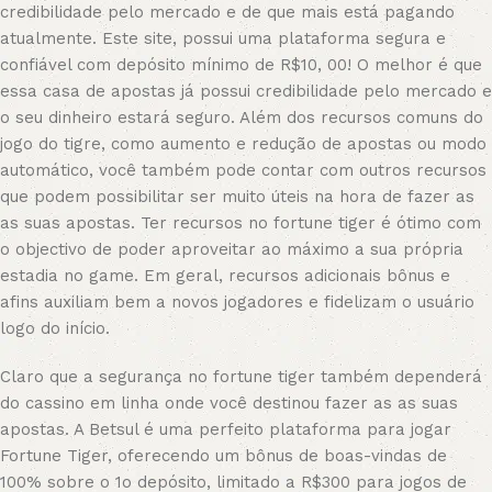
credibilidade pelo mercado e de que mais está pagando
atualmente. Este site, possui uma plataforma segura e
confiável com depósito mínimo de R$10, 00! O melhor é que
essa casa de apostas já possui credibilidade pelo mercado e
o seu dinheiro estará seguro. Além dos recursos comuns do
jogo do tigre, como aumento e redução de apostas ou modo
automático, você também pode contar com outros recursos
que podem possibilitar ser muito úteis na hora de fazer as
as suas apostas. Ter recursos no fortune tiger é ótimo com
o objectivo de poder aproveitar ao máximo a sua própria
estadia no game. Em geral, recursos adicionais bônus e
afins auxiliam bem a novos jogadores e fidelizam o usuário
logo do início.
Claro que a segurança no fortune tiger também dependerá
do cassino em linha onde você destinou fazer as as suas
apostas. A Betsul é uma perfeito plataforma para jogar
Fortune Tiger, oferecendo um bônus de boas-vindas de
100% sobre o 1o depósito, limitado a R$300 para jogos de