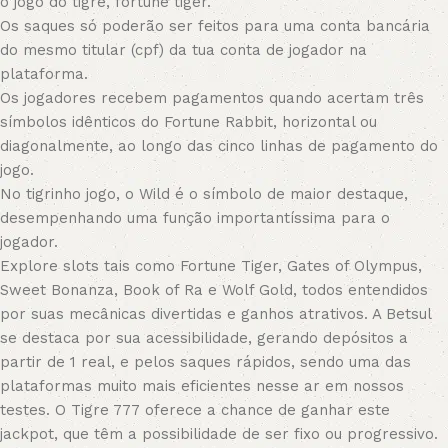
o jogo do tigre, fortune tiger.
Os saques só poderão ser feitos para uma conta bancária
do mesmo titular (cpf) da tua conta de jogador na
plataforma.
Os jogadores recebem pagamentos quando acertam três
símbolos idênticos do Fortune Rabbit, horizontal ou
diagonalmente, ao longo das cinco linhas de pagamento do
jogo.
No tigrinho jogo, o Wild é o símbolo de maior destaque,
desempenhando uma função importantíssima para o
jogador.
Explore slots tais como Fortune Tiger, Gates of Olympus,
Sweet Bonanza, Book of Ra e Wolf Gold, todos entendidos
por suas mecânicas divertidas e ganhos atrativos. A Betsul
se destaca por sua acessibilidade, gerando depósitos a
partir de 1 real, e pelos saques rápidos, sendo uma das
plataformas muito mais eficientes nesse ar em nossos
testes. O Tigre 777 oferece a chance de ganhar este
jackpot, que têm a possibilidade de ser fixo ou progressivo.