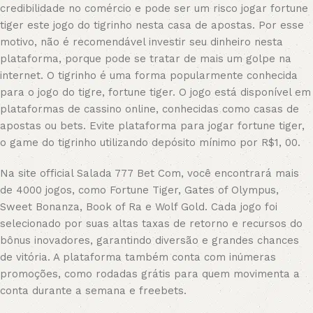
credibilidade no comércio e pode ser um risco jogar fortune
tiger este jogo do tigrinho nesta casa de apostas. Por esse
motivo, não é recomendável investir seu dinheiro nesta
plataforma, porque pode se tratar de mais um golpe na
internet. O tigrinho é uma forma popularmente conhecida
para o jogo do tigre, fortune tiger. O jogo está disponível em
plataformas de cassino online, conhecidas como casas de
apostas ou bets. Evite plataforma para jogar fortune tiger,
o game do tigrinho utilizando depósito mínimo por R$1, 00.
Na site official Salada 777 Bet Com, você encontrará mais
de 4000 jogos, como Fortune Tiger, Gates of Olympus,
Sweet Bonanza, Book of Ra e Wolf Gold. Cada jogo foi
selecionado por suas altas taxas de retorno e recursos do
bônus inovadores, garantindo diversão e grandes chances
de vitória. A plataforma também conta com inúmeras
promoções, como rodadas grátis para quem movimenta a
conta durante a semana e freebets.