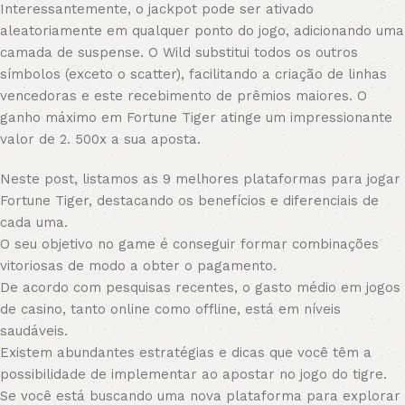
Interessantemente, o jackpot pode ser ativado
aleatoriamente em qualquer ponto do jogo, adicionando uma
camada de suspense. O Wild substitui todos os outros
símbolos (exceto o scatter), facilitando a criação de linhas
vencedoras e este recebimento de prêmios maiores. O
ganho máximo em Fortune Tiger atinge um impressionante
valor de 2. 500x a sua aposta.
Neste post, listamos as 9 melhores plataformas para jogar
Fortune Tiger, destacando os benefícios e diferenciais de
cada uma.
O seu objetivo no game é conseguir formar combinações
vitoriosas de modo a obter o pagamento.
De acordo com pesquisas recentes, o gasto médio em jogos
de casino, tanto online como offline, está em níveis
saudáveis.
Existem abundantes estratégias e dicas que você têm a
possibilidade de implementar ao apostar no jogo do tigre.
Se você está buscando uma nova plataforma para explorar