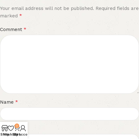
Your email address will not be published.
Required fields are
*
marked
*
Comment
*
Name
0
*
Email
Shop
Wishlist
My account
Cart