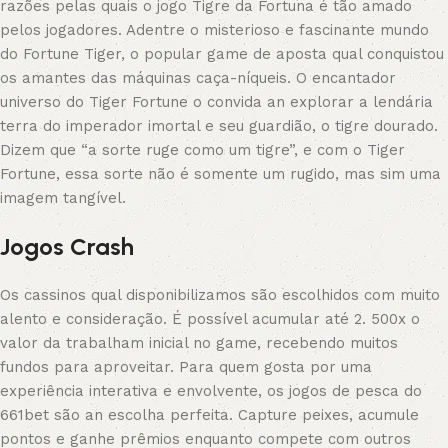
razões pelas quais o jogo Tigre da Fortuna é tão amado
pelos jogadores. Adentre o misterioso e fascinante mundo
do Fortune Tiger, o popular game de aposta qual conquistou
os amantes das máquinas caça-níqueis. O encantador
universo do Tiger Fortune o convida an explorar a lendária
terra do imperador imortal e seu guardião, o tigre dourado.
Dizem que “a sorte ruge como um tigre”, e com o Tiger
Fortune, essa sorte não é somente um rugido, mas sim uma
imagem tangível.
Jogos Crash
Os cassinos qual disponibilizamos são escolhidos com muito
alento e consideração. É possível acumular até 2. 500x o
valor da trabalham inicial no game, recebendo muitos
fundos para aproveitar. Para quem gosta por uma
experiência interativa e envolvente, os jogos de pesca do
661bet são an escolha perfeita. Capture peixes, acumule
pontos e ganhe prêmios enquanto compete com outros