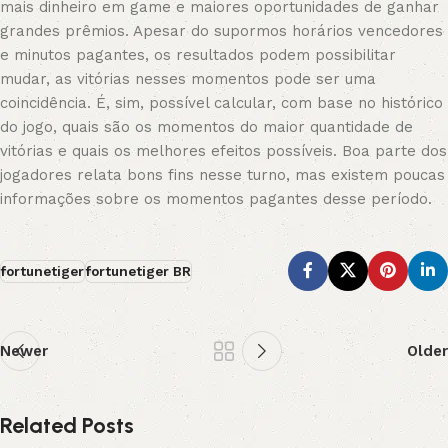
mais dinheiro em game e maiores oportunidades de ganhar
grandes prêmios. Apesar do supormos horários vencedores
e minutos pagantes, os resultados podem possibilitar
mudar, as vitórias nesses momentos pode ser uma
coincidência. É, sim, possível calcular, com base no histórico
do jogo, quais são os momentos do maior quantidade de
vitórias e quais os melhores efeitos possíveis. Boa parte dos
jogadores relata bons fins nesse turno, mas existem poucas
informações sobre os momentos pagantes desse período.
fortunetiger
fortunetiger BR
Newer
Older
Related Posts