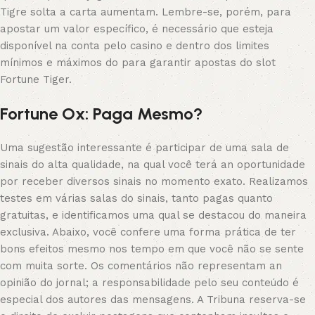
Tigre solta a carta aumentam. Lembre-se, porém, para
apostar um valor específico, é necessário que esteja
disponível na conta pelo casino e dentro dos limites
mínimos e máximos do para garantir apostas do slot
Fortune Tiger.
Fortune Ox: Paga Mesmo?
Uma sugestão interessante é participar de uma sala de
sinais do alta qualidade, na qual você terá an oportunidade
por receber diversos sinais no momento exato. Realizamos
testes em várias salas do sinais, tanto pagas quanto
gratuitas, e identificamos uma qual se destacou do maneira
exclusiva. Abaixo, você confere uma forma prática de ter
bons efeitos mesmo nos tempo em que você não se sente
com muita sorte. Os comentários não representam an
opinião do jornal; a responsabilidade pelo seu conteúdo é
especial dos autores das mensagens. A Tribuna reserva-se