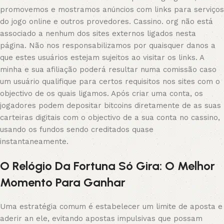
promovemos e mostramos anúncios com links para serviços
do jogo online e outros provedores. Cassino. org não está
associado a nenhum dos sites externos ligados nesta
página. Não nos responsabilizamos por quaisquer danos a
que estes usuários estejam sujeitos ao visitar os links. A
minha e sua afiliação poderá resultar numa comissão caso
um usuário qualifique para certos requisitos nos sites com o
objectivo de os quais ligamos. Após criar uma conta, os
jogadores podem depositar bitcoins diretamente de as suas
carteiras digitais com o objectivo de a sua conta no cassino,
usando os fundos sendo creditados quase
instantaneamente.
O Relógio Da Fortuna Só Gira: O Melhor
Momento Para Ganhar
Uma estratégia comum é estabelecer um limite de aposta e
aderir an ele, evitando apostas impulsivas que possam