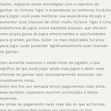
Ganho. Seguindo essas estratégias com o objectivo de
ganhar no Fortune Tiger e entendendo os melhores horários
para jogar, você pode melhorar sua experiência de jogo e
aumentar suas chances de obter muito. Fortune Tiger é uma
plataforma de jogos online bastante popular, que oferece
uma ampla gama de jogos emocionantes e oportunidades
para grandes ganhos. Saber os mais esperados horários
para jogar pode aumentar significativamente suas chances
de ganhar.
Isso aumenta bastante o saldo inicial do jogador, o que
significa de que pode jogar ainda mais jogos e deter mais
chances do ganhar sem necessariamente aumentar seu
investimento inicial.
Além dos fins por semana terem pagamentos mais altos,
eles também costumam exprimir promoções e bônus
especiais.
As linhas de pagamento nada mais são do que as formas
que as combinações podem ser realizadas no slot.