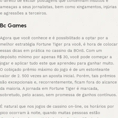
o direito de excluir postagens que contenham insultos e
ameaças a seus jornalistas, bem como xingamentos, injúrias
e agressões a terceiros.
Bc Games
Agora que você conhece e é possibilitado a optar por a
melhor estratégia Fortune Tiger pra você, é hora de colocar
essas dicas em prática no cassino da BOnS. Com um
depósito mínimo por apenas R$ 30, você pode começar a
jogar e aplicar tudo este que aprendeu para ganhar muito.
O cobiçado prêmio máximo do jogo é de um estonteante
valor de 2. 500 vezes an aposta inicial. Porém, tais prêmios
são excepcionais e, recorrentemente, ficam fora do alcance
da maioria. A jornada em Fortune Tiger é marcada,
sobretudo, pelo acaso, sem promessa de ganhos contínuos.
É natural que nos jogos de cassino on-line, os horários por
pico ocorram à noite, quando muitas pessoas estão