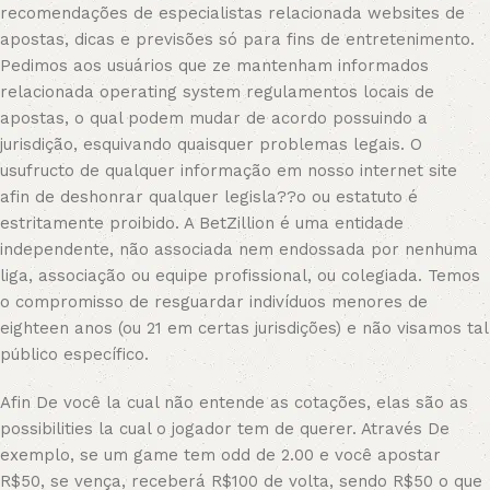
recomendações de especialistas relacionada websites de
apostas, dicas e previsões só para fins de entretenimento.
Pedimos aos usuários que ze mantenham informados
relacionada operating system regulamentos locais de
apostas, o qual podem mudar de acordo possuindo a
jurisdição, esquivando quaisquer problemas legais. O
usufructo de qualquer informação em nosso internet site
afin de deshonrar qualquer legisla??o ou estatuto é
estritamente proibido. A BetZillion é uma entidade
independente, não associada nem endossada por nenhuma
liga, associação ou equipe profissional, ou colegiada. Temos
o compromisso de resguardar indivíduos menores de
eighteen anos (ou 21 em certas jurisdições) e não visamos tal
público específico.
Afin De você la cual não entende as cotações, elas são as
possibilities la cual o jogador tem de querer. Através De
exemplo, se um game tem odd de 2.00 e você apostar
R$50, se vença, receberá R$100 de volta, sendo R$50 o que