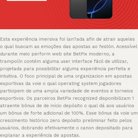
Esta experiência imersiva foi lan?ada afin de atrair aqueles
o qual buscam as emoções das apostas ao festón. Acessível
durante meio perform web site BetPix moderno, a
trampolín contém alguma user interface fácil de utilizar,
projetada para possibilitar alguma experiência perfeita e
intuitiva. O foco principal de uma organizacion em apostas
esportivas da voie o qual operating system jogadores
participem de uma ampla variedade de eventos e torneios
esportivos. Os parceiros BetPix recognized disponibilizam 1
atraente bônus de de início depósito o qual dá aos usuários
um bônus de forte adicional de 100%. Esse bônus da voie um
crescimento histórico zero depósito preliminar feito pelos
usuários, dobrando efetivamente o canon depositado para
explanar a experiência de apostas.