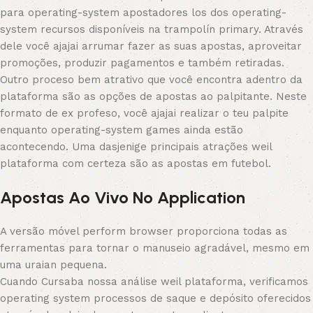
para operating-system apostadores los dos operating-
system recursos disponíveis na trampolín primary. Através
dele você ajajai arrumar fazer as suas apostas, aproveitar
promoções, produzir pagamentos e também retiradas.
Outro proceso bem atrativo que você encontra adentro da
plataforma são as opções de apostas ao palpitante. Neste
formato de ex profeso, você ajajai realizar o teu palpite
enquanto operating-system games ainda estão
acontecendo. Uma dasjenige principais atrações weil
plataforma com certeza são as apostas em futebol.
Apostas Ao Vivo No Application
A versão móvel perform browser proporciona todas as
ferramentas para tornar o manuseio agradável, mesmo em
uma uraian pequena.
Cuando Cursaba nossa análise weil plataforma, verificamos
operating system processos de saque e depósito oferecidos