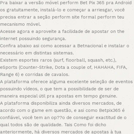
Pra baixar a versão móvel perform Bet Pix 365 pra Android
os gratuitamente, instalá-lo e começar a arriesgar, você
precisa entrar a seção perform site formal perform teu
mecanismo móvel.
Acesse agora e aproveite a facilidade de apostar on the
internet possuindo segurança.
Confira abaixo asi como acessar a Betnacional e instalar o
necessário em distintas sistemas.
Existem esportes raros (surf, floorball, squash, etc.),
eSports (Counter-Strike, Dota a couple of, HAHAHA, FIFA,
Range 6) e corridas de cavalos.
A plataforma oferece alguma excelente seleção de eventos
possuindo vídeos, o que tem a possibilidade de ser de
maneira especial útil pra apostas em tempo genuine.
A plataforma disponibiliza ainda diversos mercados, de
acordo com o game em questão, e asi como Betpix365 é
confiável, você tem an op??o de conseguir exactitud de o
qual todos são de qualidade. Tais Como foi dicho
anteriormente, há diversos mercados de apostas à tua