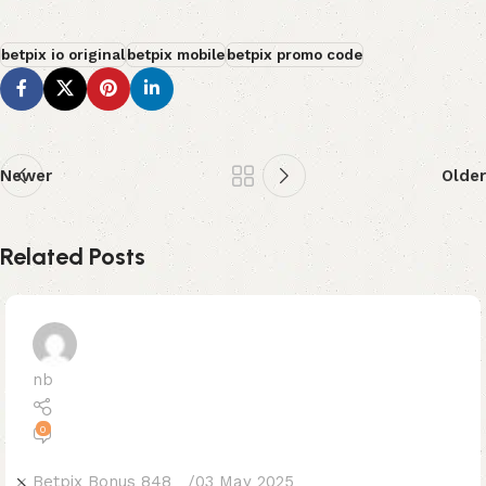
betpix io original
betpix mobile
betpix promo code
Newer
Older
Related Posts
nb
0
Betpix Bonus 848
03 May 2025