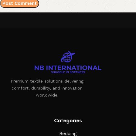
Premium textile solutions delivering
comfort, durability, and innovation
worldwide.
Categories
Bedding