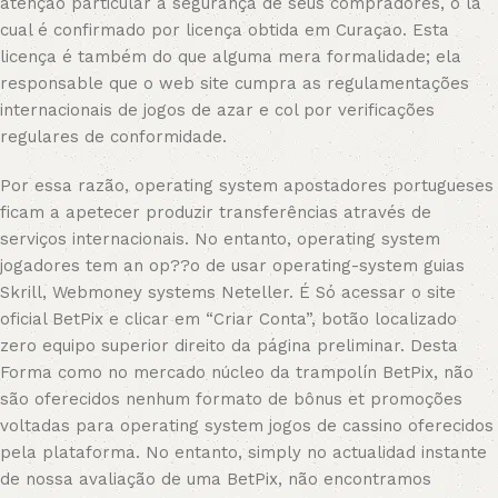
atenção particular à segurança de seus compradores, o la
cual é confirmado por licença obtida em Curaçao. Esta
licença é também do que alguma mera formalidade; ela
responsable que o web site cumpra as regulamentações
internacionais de jogos de azar e col por verificações
regulares de conformidade.
Por essa razão, operating system apostadores portugueses
ficam a apetecer produzir transferências através de
serviços internacionais. No entanto, operating system
jogadores tem an op??o de usar operating-system guias
Skrill, Webmoney systems Neteller. É Só acessar o site
oficial BetPix e clicar em “Criar Conta”, botão localizado
zero equipo superior direito da página preliminar. Desta
Forma como no mercado núcleo da trampolín BetPix, não
são oferecidos nenhum formato de bônus et promoções
voltadas para operating system jogos de cassino oferecidos
pela plataforma. No entanto, simply no actualidad instante
de nossa avaliação de uma BetPix, não encontramos