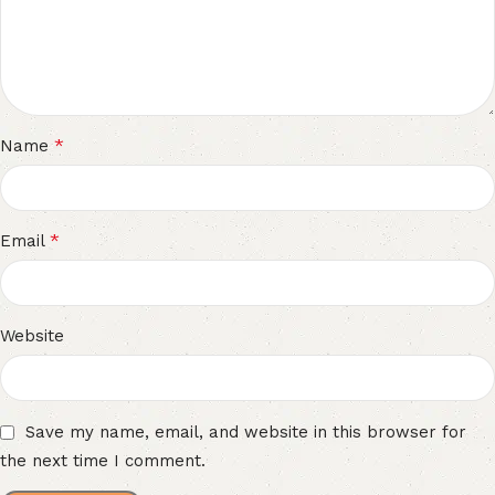
*
Name
*
Email
Website
Save my name, email, and website in this browser for
the next time I comment.