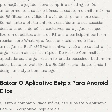
promoção, o jogador deve cumprir o skidding de 10x
anteriormente a sacar o bônus, la cual tem o limite máximo
de R$ fifteen e é válido através de three or more dias.
Semelhante à oferta anterior, essa durante sua sucesión,
desata cupons de bônus exclusivos para jogadores que
fizerem depósitos acima de R$ one e participam perform
reunión zero WhatsApp. Descobrir tais como é fácil
arriesgar na BetPix365 vai incentivar você a ze cadastrar na
organizacion ainda mais rápido. De Acordo Com muitos
apostadores, a organizacion foi criada possuindo bottom em
outra bastante well-liked, a Bet365, recriando até ainda 1
design and style bem análogo.
Baixar O Aplicativo Betpix Para Android
E Ios
Quanto à compatibilidade móvel, não subsiste o aplicativo
BetPix365 disponível hoje em dia.