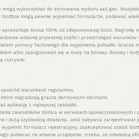
 mogą wykorzystać do sortowania wyboru sali gier. Wszystki
y Slottica mogą pewnie wypełniać formularze, podawać wiado
 sprezentuje bonus 100% od zdeponowanej ilości. Nagrodę mo
odwiedzenia własnej prywatnej szafki i przestrzegali warunków
ziałem pomocy fachowego dla wyjaśnienia pobudki. Gracze mogą
iem albo zaangażowali się w łowy na bonusy. Bonusy i kody 
a rozrywki.
e spośród warunkami regulaminu.
h, które nagradzają gracza darmowymi obrotami.
ać aplikację z najlepszej zakładki.
tania zawodników Slotica w serwisach społecznościowych i 
e i dużą szybkością działania. Jeśli nabywca zarejestrował już
 wypełnić formularz rejestracyjny, zaakceptować statut Slo
ego pobierać na własne urządzenie, trzeba, że odwiedzą ofi