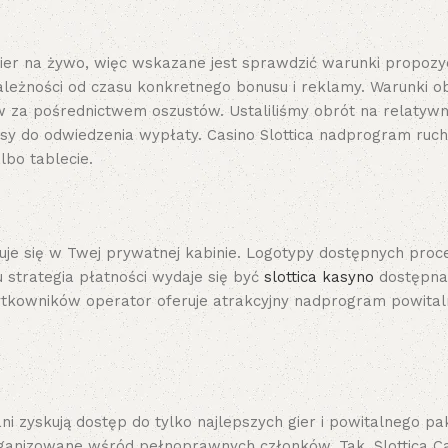
gier na żywo, więc wskazane jest sprawdzić warunki propoz
zależności od czasu konkretnego bonusu i reklamy. Warunki 
za pośrednictwem oszustów. Ustaliliśmy obrót na relatywnie
y do odwiedzenia wypłaty. Casino Slottica nadprogram ruch
bo tablecie.
uje się w Twej prywatnej kabinie. Logotypy dostępnych pro
u strategia płatności wydaje się być
slottica kasyno
dostępna 
ytkowników operator oferuje atrakcyjny nadprogram powital
ni zyskują dostęp do tylko najlepszych gier i powitalnego pa
rganizowane wśród pełnoprawnych członków. Tak, Slottica Ca