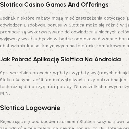
Slottica Casino Games And Offerings
Jednak niektóre rabaty mogą mieć zastrzeżenia dotyczące 
odwiedzenia zdobycia bonusu w Slottica może się różnić w 
promocje są wykorzystywane do odwiedzenia niecnych celów 
wyjąwszy wysiłku będzie w będzie odblokować własne bonus
obstawiania konsol kasynowych na telefonie komórkowym al
Jak Pobrać Aplikację Slottica Na Androida
Spis wszelkich procedur wpłaty i wypłaty wygranych odnajd
Slotica kasyno. Jeśli fan ma wątpliwości, czy potrzebna jem
techniczną dla otrzymania porady. Dla wszelkich nowych uż
PLN.
Slottica Logowanie
Rejestrując się pod spodem adresem Slottica kasyno, nowi fa
zawodników ze względu na pewne bonusy, zniżki i loterie o