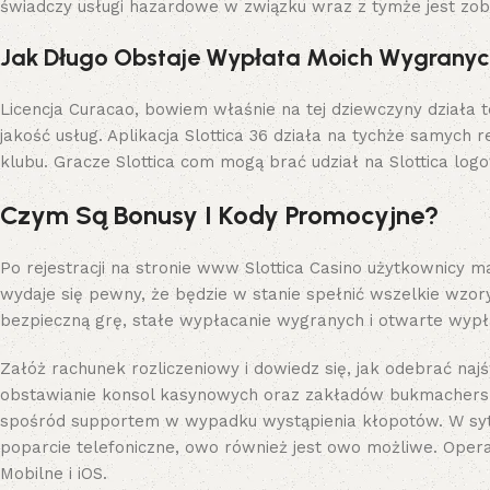
świadczy usługi hazardowe w związku wraz z tymże jest zobow
Jak Długo Obstaje Wypłata Moich Wygranyc
Licencja Curacao, bowiem właśnie na tej dziewczyny działa
jakość usług. Aplikacja Slottica 36 działa na tychże samych 
klubu. Gracze Slottica com mogą brać udział na Slottica logow
Czym Są Bonusy I Kody Promocyjne?
Po rejestracji na stronie www Slottica Casino użytkownicy 
wydaje się pewny, że będzie w stanie spełnić wszelkie wzor
bezpieczną grę, stałe wypłacanie wygranych i otwarte wypł
Załóż rachunek rozliczeniowy i dowiedz się, jak odebrać na
obstawianie konsol kasynowych oraz zakładów bukmachers
spośród supportem w wypadku wystąpienia kłopotów. W sytu
poparcie telefoniczne, owo również jest owo możliwe. Ope
Mobilne i iOS.