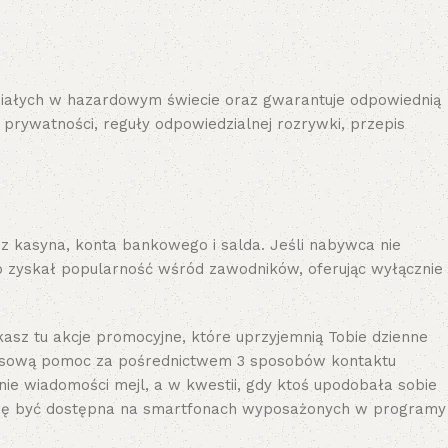
aniałych w hazardowym świecie oraz gwarantuje odpowiednią
i prywatności, reguły odpowiedzialnej rozrywki, przepis
 z kasyna, konta bankowego i salda. Jeśli nabywca nie
ko zyskał popularność wśród zawodników, oferując wyłącznie
asz tu akcje promocyjne, które uprzyjemnią Tobie dzienne
eksową pomoc za pośrednictwem 3 sposobów kontaktu
e wiadomości mejl, a w kwestii, gdy ktoś upodobała sobie
e się być dostępna na smartfonach wyposażonych w programy