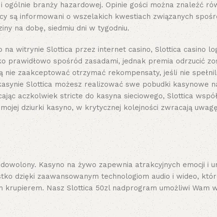
 i ogólnie branży hazardowej. Opinie gości można znaleźć r
cy są informowani o wszelakich kwestiach związanych spośr
iny na dobę, siedmiu dni w tygodniu.
a witrynie Slottica przez internet casino, Slottica casino log
tko prawidłowo spośród zasadami, jednak premia odrzucić zo
nie zaakceptować otrzymać rekompensaty, jeśli nie spełnil
kasynie Slottica możesz realizować swe pobudki kasynowe n
jąc aczkolwiek stricte do kasyna sieciowego, Slottica wsp
jej dziurki kasyno, w krytycznej kolejności zwracają uwagę 
zadowolony. Kasyno na żywo zapewnia atrakcyjnych emocji i u
tko dzięki zaawansowanym technologiom audio i wideo, któr
m krupierem. Nasz Slottica 50zl nadprogram umożliwi Wam w