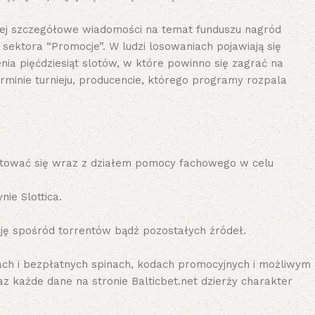
ziej szczegółowe wiadomości na temat funduszu nagród
 sektora “Promocje”. W ludzi losowaniach pojawiają się
ia pięćdziesiąt slotów, w które powinno się zagrać na
rminie turnieju, producencie, którego programy rozpala
aktować się wraz z działem pomocy fachowego w celu
ie Slottica.
cję spośród torrentów bądź pozostałych źródeł.
ach i bezpłatnych spinach, kodach promocyjnych i możliwym
z każde dane na stronie Balticbet.net dzierży charakter