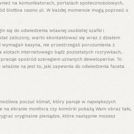
ównież na komunikatorach, portalach społecznościowych,
ód Slottica casino pl. W każdej momencie mogą poprosić o
in się do odwiedzenia własnej osobistej szafki i
stał zaliczony, warto skontaktować się wraz z działem
i wymagań kasyna, nie przestrzegali porozumienia z
a slotach internetowego bądź pozostałych rozrywkach,
ółpracuje spośród szeregiem uznanych deweloperów. To
właśnie na jest to, jaki zapewnia do odwiedzenia faceta
możliwia poczuć klimat, który panuje w największych
e na ekranie monitora czy komórki pokażą Wam obraz taki,
ygrać oryginalne pieniądze, które następnie możesz