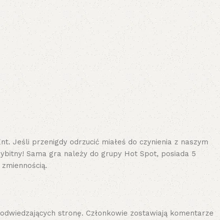
t. Jeśli przenigdy odrzucić miałeś do czynienia z naszym
wybitny! Sama gra należy do grupy Hot Spot, posiada 5
 zmiennością.
a odwiedzających stronę. Członkowie zostawiają komentarze