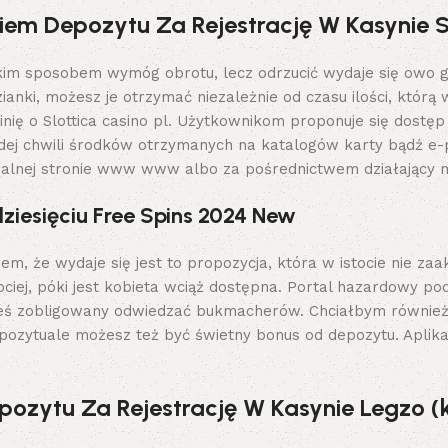
em Depozytu Za Rejestrację W Kasynie S
akim sposobem wymóg obrotu, lecz odrzucić wydaje się owo g
anki, możesz je otrzymać niezależnie od czasu ilości, którą
ię o Slottica casino pl. Użytkownikom proponuje się dostęp
ej chwili środków otrzymanych na katalogów karty bądź e-p
icjalnej stronie www www albo za pośrednictwem działający m
dziesięciu Free Spins 2024 New
m, że wydaje się jest to propozycja, która w istocie nie zaa
bciej, póki jest kobieta wciąż dostępna. Portal hazardowy p
jesteś zobligowany odwiedzać bukmacherów. Chciałbym równie
ozytuale możesz też być świetny bonus od depozytu. Aplika
zytu Za Rejestrację W Kasynie Legzo (