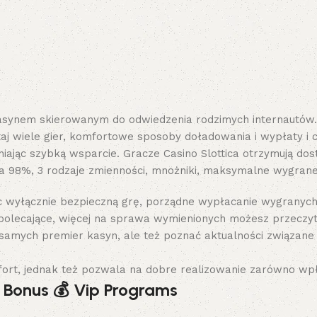
kasynem skierowanym do odwiedzenia rodzimych internautów.
utaj wiele gier, komfortowe sposoby doładowania i wypłaty 
jąc szybką wsparcie. Gracze Casino Slottica otrzymują dostę
a 98%, 3 rodzaje zmienności, mnożniki, maksymalne wygran
 wyłącznie bezpieczną grę, porządne wypłacanie wygranych 
 polecające, więcej na sprawa wymienionych możesz przeczyt
 samych premier kasyn, ale też poznać aktualności związane 
rt, jednak też pozwala na dobre realizowanie zarówno wpła
 Bonus 💰 Vip Programs