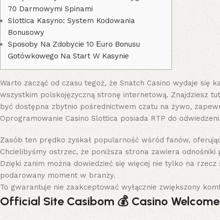
70 Darmowymi Spinami
Slottica Kasyno: System Kodowania
Bonusowy
Spоsоbу Nа Zdоbуcіе 10 Еurо Bоnusu
Gоtówkоwеgо Nа Stаrt W Kаsуnіе
Warto zacząć od czasu tegoż, że Snatch Casino wydaje się 
wszystkim polskojęzyczną stronę internetową. Znajdziesz t
być dostępna zbytnio pośrednictwem czatu na żywo, zapewnia
Oprogramowanie Casino Slottica posiada RTP do odwiedzeni
Zasób ten prędko zyskał popularność wśród fanów, oferując
Chcielibyśmy ostrzec, że poniższa strona zawiera odnośniki
Dzięki zanim można dowiedzieć się więcej nie tylko na rzecz
podarowany moment w branży.
To gwarantuje nie zaakceptować wyłącznie zwiększony komfo
Official Site Casibom 💰 Casino Welcome