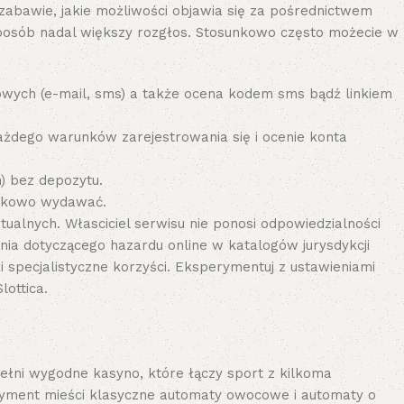
zabawie, jakie możliwości objawia się za pośrednictwem
 sposób nadal większy rozgłos. Stosunkowo często możecie w
owych (e-mail, sms) a także ocena kodem sms bądź linkiem
ażdego warunków zarejestrowania się i ocenie konta
h) bez depozytu.
ątkowo wydawać.
ualnych. Własciciel serwisu nie ponosi odpowiedzialności
ia dotyczącego hazardu online w katalogów jurysdykcji
i specjalistyczne korzyści. Eksperymentuj z ustawieniami
ottica.
ełni wygodne kasyno, które łączy sport z kilkoma
yment mieści klasyczne automaty owocowe i automaty o