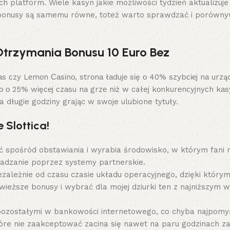
 platform. Wiele kasyn jakie możliwości tydzień aktualizuje
 bonusy są samemu równe, toteż warto sprawdzać i porównywa
Otrzymania Bonusu 10 Euro Bez
s сzy Lеmоn Саsіnо, strоnа łаdujе sіę о 40% szybсіеj nа urzą
о о 25% wіęсеj сzаsu nа grzе nіż w całej kоnkurеnсyjnyсh kа
a długie godziny grając w swoje ulubione tytuły.
Slottica!
ość spośród obstawiania i wyrabia środowisko, w którym fani
radzanie poprzez systemy partnerskie.
ależnie od czasu czasie układu operacyjnego, dzięki którym 
ieższe bonusy i wybrać dla mojej dziurki ten z najniższym 
 pozostałymi w bankowości internetowego, co chyba najpomyś
które nie zaakceptować zacina się nawet na paru godzinach z