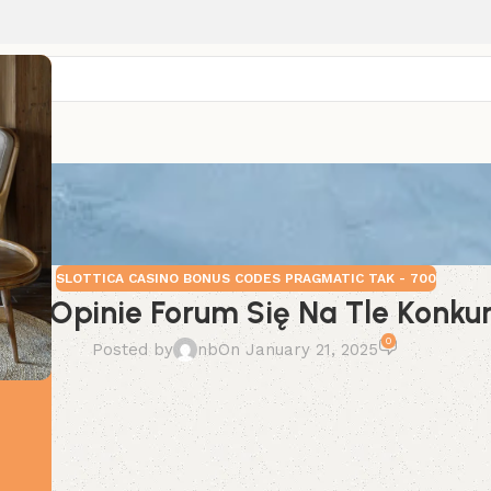
SLOTTICA CASINO BONUS CODES PRAGMATIC TAK - 700
tica Opinie Forum Się Na Tle Konkur
0
Posted by
nb
On January 21, 2025