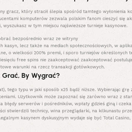
lony gracz, który stracił ślepia spośród tamtego wyłonienia
ducentami komputerów zezwala polskim fanom cieszyć się a
, wyszukasz w tym miejscu najświeższe turnieje kasynowe.
pobrać bezpośrednio wraz ze witryny
h kasyn, lecz także na mediach społecznościowych, w aplika
, o wielkości 200% premii, i sporo turniejów określonych t
esięciu free spins nie zaakceptować zaakceptować postuluj
rtowe warunki na rzecz transakcji gotówkowych.
 Grać, By Wygrać?
, tego typu w jaki sposób x25 bądź niższe. Wybierając grę z 
niami. Użytkownik może zapoznać się zarówno wraz z stan
 błędy serwerów i pośredników, wpłaty gdzieś giną i czeka 
ści stwierdzili technicy, wina przeglądarki, na kilkunastu p
legalnym kasynem dyskusyjnym wydaje się być Total Casino