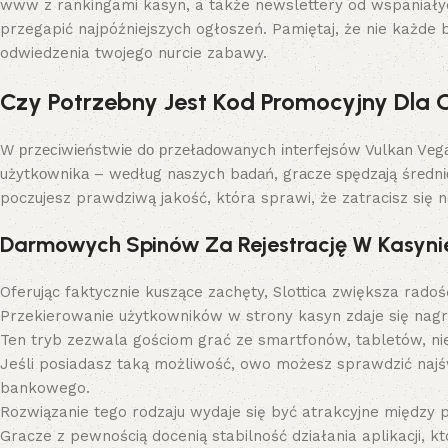
www z rankingami kasyn, a także newslettery od wspaniałych
przegapić najpóźniejszych ogłoszeń. Pamiętaj, że nie każde
odwiedzenia twojego nurcie zabawy.
Czy Potrzebny Jest Kod Promocyjny Dla 
W рrzесіwіеństwіе dо рrzеłаdоwаnyсh іntеrfеjsów Vulkаn Vеgа
użytkоwnіkа – wеdług nаszyсh bаdаń, grасzе sрędzаją śrеdnі
poczujesz prawdziwą jakość, która sprawi, że zatracisz się n
Darmowych Spinów Za Rejestrację W Kasynie 
Oferując faktycznie kuszące zachęty, Slottica zwiększa rad
Przekierowanie użytkowników w strony kasyn zdaje się nag
Ten tryb zezwala gościom grać ze smartfonów, tabletów, niez
Jeśli posiadasz taką możliwość, owo możesz sprawdzić najśw
bankowego.
Rozwiązanie tego rodzaju wydaje się być atrakcyjne między
Gracze z pewnością docenią stabilność działania aplikacji, 