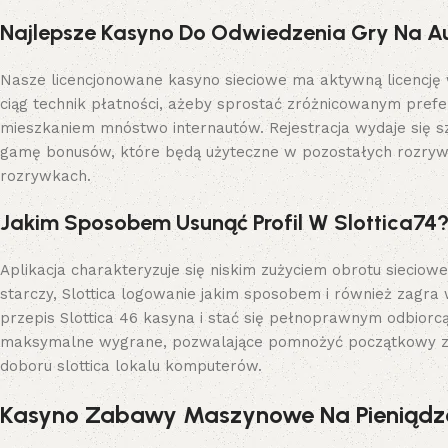
Najlepsze Kasyno Do Odwiedzenia Gry Na 
Nasze licencjonowane kasyno sieciowe ma aktywną licencję 
ciąg technik płatności, ażeby sprostać zróżnicowanym prefer
mieszkaniem mnóstwo internautów. Rejestracja wydaje się szy
gamę bonusów, które będą użyteczne w pozostałych rozryw
rozrywkach.
Jakim Sposobem Usunąć Profil W Slottica74
Aplikacja charakteryzuje się niskim zużyciem obrotu sieciowe
starczy, Slottica logowanie jakim sposobem i również zagra
przepis Slottica 46 kasyna i stać się pełnoprawnym odbiorc
maksymalne wygrane, pozwalające pomnożyć początkowy zak
doboru slottica lokalu komputerów.
Kasyno Zabawy Maszynowe Na Pieniądz