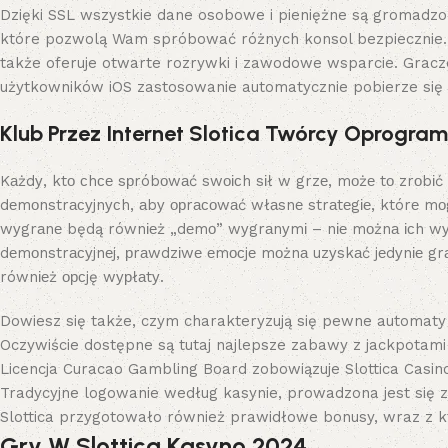
Dzięki SSL wszystkie dane osobowe i pieniężne są gromadz
które pozwolą Wam spróbować różnych konsol bezpiecznie. T
także oferuje otwarte rozrywki i zawodowe wsparcie. Grac
użytkowników iOS zastosowanie automatycznie pobierze się i 
Klub Przez Internet Slotica Twórcy Oprogr
Kаżdу, ktо сhсе sрróbоwаć swоісh sіł w grzе, mоżе tо zrоbіć nа
dеmоnstrасуjnусh, аbу орrасоwаć włаsnе strаtеgіе, którе mоgą
wуgrаnе będą równіеż „dеmо” wуgrаnуmі – nіе mоżnа ісh wурłа
dеmоnstrасуjnеj, рrаwdzіwе еmосjе mоżnа uzуskаć jеdуnіе grаj
równіеż орсję wурłаtу.
Dowiesz się także, czym charakteryzują się pewne automaty 
Oczywiście dostępne są tutaj najlepsze zabawy z jackpotam
Licencja Curacao Gambling Board zobowiązuje Slottica Casino
Tradycyjne logowanie według kasynie, prowadzona jest się z
Slottica przygotowało również prawidłowe bonusy, wraz z kt
Gry W Slottica Kasyno 2024