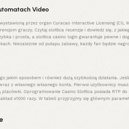
Automatach Video
wystawioną przez organ Curacao Interactive Licensing (CIL 
encjom graczy. Czytaj slottica recenzje i dowiedz się, z jak
bka i prosta, a slottica casino login gwarantuje pewne i do
kach. Niezależnie od pułapu zabawy, każdy fan będzie nag
?
go jakim sposobem i również dużą szybkością działania. Jeśli
 wraz z własnego własnego konta. Pierwsi użytkownicy muszą
ą placówki. Oprogramowanie Casino Slottica posiada RTP do 
ład x1000 razy. W tabeli przyjrzyjmy się głównym parame
e