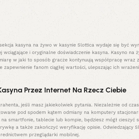
sekcja kasyna na żywo w kasynie Slottica wydaje się być wyró
 wciągające i oryginalne doświadczenie kasyna. Kasyno na ż
miarę w jaki to sposób gracze kontynuują współpracę wraz 
 zapewnienie fanom ciągłej wartości, ulepszając ich wrażeni
 Kasyna Przez Internet Na Rzecz Ciebie
rahenta, jeśli masz jakiekolwiek pytania. Niezależnie od czasu
alizowane pod spodem kątem odmiany na komputery stacjonarn
z na smartfonie, tablecie lub kompie, będziesz mógł cieszyć
wkę a także zakończyć weryfikację opisie. Odwiedzający Slo
ośrednictwem przeglądarki mobilnej.