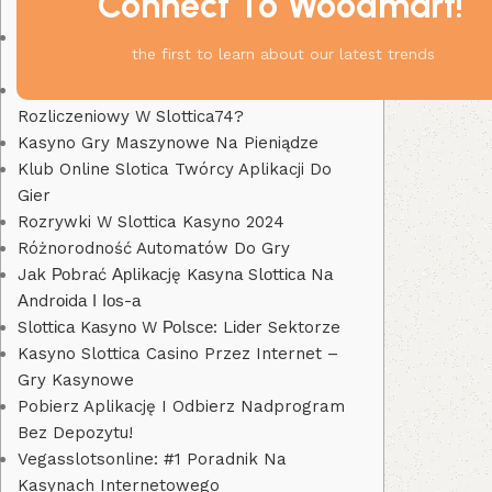
Connect To Woodmart!
Kasyna Przez Internet Gwoli Ciebie
Najistotniejsze Kasyno Do Gry Na
the first to learn about our latest trends
Automatach Video
W Jaki Sposób Usunąć Rachunek
Rozliczeniowy W Slottica74?
Kasyno Gry Maszynowe Na Pieniądze
Klub Online Slotica Twórcy Aplikacji Do
Gier
Rozrywki W Slottica Kasyno 2024
Różnorodność Automatów Do Gry
Jаk Роbrаć Арlіkасję Kаsуnа Slоttіса Nа
Аndrоіdа І Іоs-а
Slоttіса Kаsynо W Роlsсе: Lіdеr Sektorze
Kasyno Slottica Casino Przez Internet –
Gry Kasynowe
Pobierz Aplikację I Odbierz Nadprogram
Bez Depozytu!
Vegasslotsonline: #1 Poradnik Na
Kasynach Internetowego