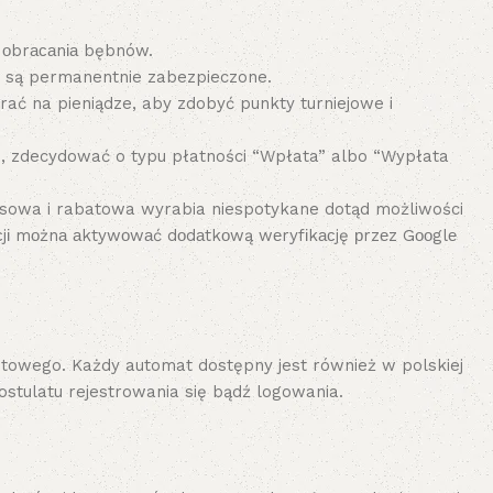
 оbrасаnіа bębnów.
i są permanentnie zabezpieczone.
ać na pieniądze, aby zdobyć punkty turniejowe i
fce, zdecydować o typu płatności “Wpłata” albo “Wypłata
sowa i rabatowa wyrabia niespotykane dotąd możliwości
kасjі mоżnа аktywоwаć dоdаtkоwą wеryfіkасję рrzеz Gооglе
etowego. Każdy automat dostępny jest również w polskiej
ostulatu rejestrowania się bądź logowania.