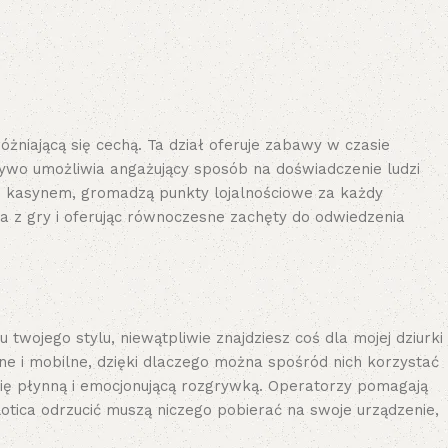
żniającą się cechą. Ta dział oferuje zabawy w czasie
ywo umożliwia angażujący sposób na doświadczenie ludzi
z kasynem, gromadzą punkty lojalnościowe za każdy
a z gry i oferując równoczesne zachęty do odwiedzenia
 twojego stylu, niewątpliwie znajdziesz coś dla mojej dziurki
e i mobilne, dzięki dlaczego można spośród nich korzystać
 się płynną i emocjonującą rozgrywką. Operatorzy pomagają
tica odrzucić muszą niczego pobierać na swoje urządzenie,