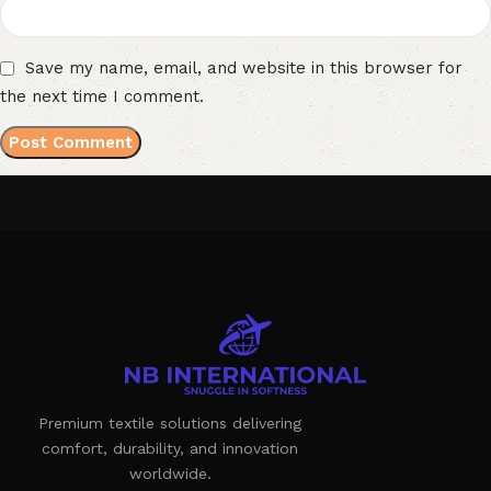
Save my name, email, and website in this browser for
the next time I comment.
Premium textile solutions delivering
comfort, durability, and innovation
worldwide.