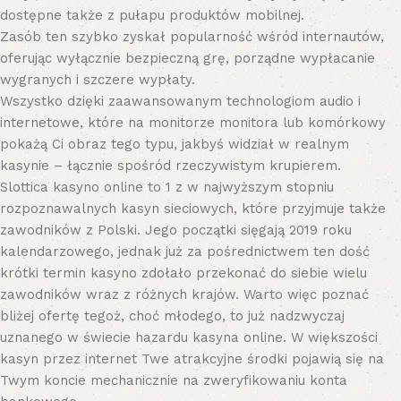
dostępne także z pułapu produktów mobilnej.
Zasób ten szybko zyskał popularność wśród internautów,
oferując wyłącznie bezpieczną grę, porządne wypłacanie
wygranych i szczere wypłaty.
Wszystko dzięki zaawansowanym technologiom audio i
internetowe, które na monitorze monitora lub komórkowy
pokażą Ci obraz tego typu, jakbyś widział w realnym
kasynie – łącznie spośród rzeczywistym krupierem.
Slottica kasyno online to 1 z w najwyższym stopniu
rozpoznawalnych kasyn sieciowych, które przyjmuje także
zawodników z Polski. Jego początki sięgają 2019 roku
kalendarzowego, jednak już za pośrednictwem ten dość
krótki termin kasyno zdołało przekonać do siebie wielu
zawodników wraz z różnych krajów. Warto więc poznać
bliżej ofertę tegoż, choć młodego, to już nadzwyczaj
uznanego w świecie hazardu kasyna online. W większości
kasyn przez internet Twe atrakcyjne środki pojawią się na
Twym koncie mechanicznie na zweryfikowaniu konta