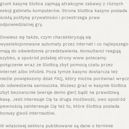
grunt kasyna Slotica zajmują atrakcyjne zabawy z różnych
sekcji gabinetu komputerów. Strona Slottica kasyno posiada
ścisłą politykę prywatności i przestrzega praw
odpowiedzialnej gry.
Dowiesz się także, czym charakteryzują się
wyselekcjonowane automaty przez internet i co najlepszego
mają do odwiedzenia przedstawienia. Konsultanci reagują
szybko, a spośród polskiej strony www polecamy
połączenie wraz ze Slotticą zbyt pomocą czatu przez
internet albo infolinii. Poza tymże kasyno dostarcza też
nieźle powiększony dział FAQ, który można porównać wręcz
do odwiedzenia samouczka. Możesz grać w kasynie Slottica
zbyt bezowocnie (wersje demo gier) bądź na prawdziwą
kasę. Jeśli interesuje Cię ta druga możliwość, owo spośród
pewnością zainteresuje Cię też to, które Slottica posiada
bonusy gwoli internautów.
W właściwej sektora publikowane są dane o terminie