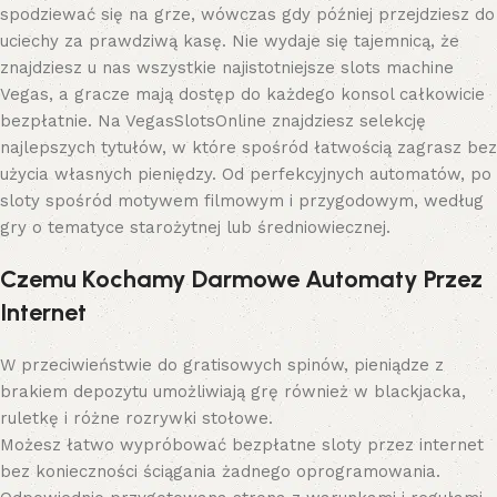
spodziewać się na grze, wówczas gdy później przejdziesz do
uciechy za prawdziwą kasę. Nie wydaje się tajemnicą, że
znajdziesz u nas wszystkie najistotniejsze slots machine
Vegas, a gracze mają dostęp do każdego konsol całkowicie
bezpłatnie. Na VegasSlotsOnline znajdziesz selekcję
najlepszych tytułów, w które spośród łatwością zagrasz bez
użycia własnych pieniędzy. Od perfekcyjnych automatów, po
sloty spośród motywem filmowym i przygodowym, według
gry o tematyce starożytnej lub średniowiecznej.
Czemu Kochamy Darmowe Automaty Przez
Internet
W przeciwieństwie do gratisowych spinów, pieniądze z
brakiem depozytu umożliwiają grę również w blackjacka,
ruletkę i różne rozrywki stołowe.
Możesz łatwo wypróbować bezpłatne sloty przez internet
bez konieczności ściągania żadnego oprogramowania.