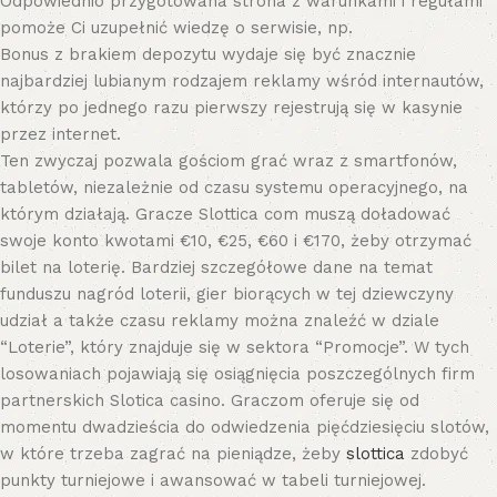
Odpowiednio przygotowana strona z warunkami i regułami
pomoże Ci uzupełnić wiedzę o serwisie, np.
Bonus z brakiem depozytu wydaje się być znacznie
najbardziej lubianym rodzajem reklamy wśród internautów,
którzy po jednego razu pierwszy rejestrują się w kasynie
przez internet.
Ten zwyczaj pozwala gościom grać wraz z smartfonów,
tabletów, niezależnie od czasu systemu operacyjnego, na
którym działają. Gracze Slottica com muszą doładować
swoje konto kwotami €10, €25, €60 i €170, żeby otrzymać
bilet na loterię. Bardziej szczegółowe dane na temat
funduszu nagród loterii, gier biorących w tej dziewczyny
udział a także czasu reklamy można znaleźć w dziale
“Loterie”, który znajduje się w sektora “Promocje”. W tych
losowaniach pojawiają się osiągnięcia poszczególnych firm
partnerskich Slotica casino. Graczom oferuje się od
momentu dwadzieścia do odwiedzenia pięćdziesięciu slotów,
w które trzeba zagrać na pieniądze, żeby
slottica
zdobyć
punkty turniejowe i awansować w tabeli turniejowej.