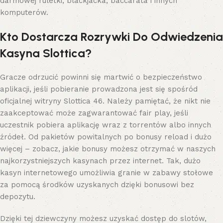
darmowej ruletki, blackjacka, baccarata i innych
komputerów.
Kto Dostarcza Rozrywki Do Odwiedzenia
Kasyna Slottica?
Gracze odrzucić powinni się martwić o bezpieczeństwo
aplikacji, jeśli pobieranie prowadzona jest się spośród
oficjalnej witryny Slottica 46. Należy pamiętać, że nikt nie
zaakceptować może zagwarantować fair play, jeśli
uczestnik pobiera aplikację wraz z torrentów albo innych
źródeł. Od pakietów powitalnych po bonusy reload i dużo
więcej – zobacz, jakie bonusy możesz otrzymać w naszych
najkorzystniejszych kasynach przez internet. Tak, dużo
kasyn internetowego umożliwia granie w zabawy stołowe
za pomocą środków uzyskanych dzięki bonusowi bez
depozytu.
Dzięki tej dziewczyny możesz uzyskać dostęp do slotów,