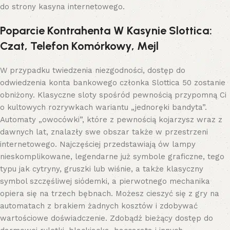
do strony kasyna internetowego.
Poparcie Kontrahenta W Kasynie Slottica:
Czat, Telefon Komórkowy, Mejl
W przypadku twiedzenia niezgodności, dostęp do
odwiedzenia konta bankowego członka Slottica 50 zostanie
obniżony. Klasyczne sloty spośród pewnością przypomną Ci
o kultowych rozrywkach wariantu „jednoręki bandyta”.
Automaty „owocówki”, które z pewnością kojarzysz wraz z
dawnych lat, znalazły swe obszar także w przestrzeni
internetowego. Najczęściej przedstawiają ów lampy
nieskomplikowane, legendarne już symbole graficzne, tego
typu jak cytryny, gruszki lub wiśnie, a także klasyczny
symbol szczęśliwej siódemki, a pierwotnego mechanika
opiera się na trzech bębnach. Możesz cieszyć się z gry na
automatach z brakiem żadnych kosztów i zdobywać
wartościowe doświadczenie. Zdobądź bieżący dostęp do