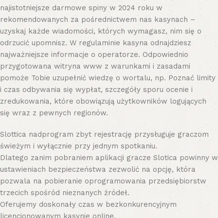
najistotniejsze darmowe spiny w 2024 roku w
rekomendowanych za pośrednictwem nas kasynach –
uzyskaj każde wiadomości, których wymagasz, nim się o
odrzucić upomnisz. W regulaminie kasyna odnajdziesz
najważniejsze informacje o operatorze. Odpowiednio
przygotowana witryna www z warunkami i zasadami
pomoże Tobie uzupełnić wiedzę o wortalu, np. Poznać limity
i czas odbywania się wypłat, szczegóły sporu ocenie i
zredukowania, które obowiązują użytkowników logujących
się wraz z pewnych regionów.
Slottica nadprogram zbyt rejestrację przysługuje graczom
świeżym i wyłącznie przy jednym spotkaniu.
Dlatego zanim pobraniem aplikacji gracze Slotica powinny w
ustawieniach bezpieczeństwa zezwolić na opcję, która
pozwala na pobieranie oprogramowania przedsiębiorstw
trzecich spośród nieznanych źródeł.
Oferujemy doskonały czas w bezkonkurencyjnym
licencjonowanym kasynie online.