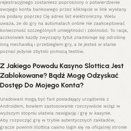
rejestracyjnego zostaniesz poproszony o potwierdzenie
swojego konta bankowego przez kliknięcie w link wysłany
na podany poprzez Cię adres list elektroniczny. Wielu
uważa, że do gry na automatach online nie zaakceptować
konieczność szczególnych umiejętności i zdolności. To racja,
aczkolwiek każdy zwyczajny tytuł znamionuje się odrobinę
inną mechaniką i przebiegiem gry, a te jesteś w stanie
poznać jedynie zbytnio pomocą testów.
Z Jakiego Powodu Kasyno Slottica Jest
Zablokowane? Bądź Mogę Odzyskać
Dostęp Do Mojego Konta?
Uradowani mogą być fani posiadający urządzenia z
Androidem, bowiem zastosowanie rzeczywiście wciąż w
wyższym stopniu ułatwia nawigację i grę w kasynie.
Aby rozpocząć grę w trybie autentycznych zakładów,
gracze powinni Slottica casino login się na oficjalnej stronie