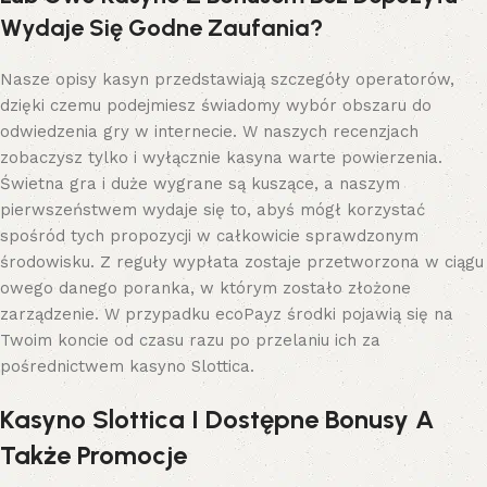
Wydaje Się Godne Zaufania?
Nasze opisy kasyn przedstawiają szczegóły operatorów,
dzięki czemu podejmiesz świadomy wybór obszaru do
odwiedzenia gry w internecie. W naszych recenzjach
zobaczysz tylko i wyłącznie kasyna warte powierzenia.
Świetna gra i duże wygrane są kuszące, a naszym
pierwszeństwem wydaje się to, abyś mógł korzystać
spośród tych propozycji w całkowicie sprawdzonym
środowisku. Z reguły wypłata zostaje przetworzona w ciągu
owego danego poranka, w którym zostało złożone
zarządzenie. W przypadku ecoPayz środki pojawią się na
Twoim koncie od czasu razu po przelaniu ich za
pośrednictwem kasyno Slottica.
Kasyno Slottica I Dostępne Bonusy A
Także Promocje