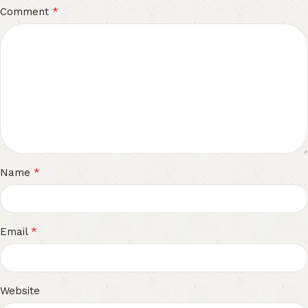
*
Comment
*
Name
*
Email
Website