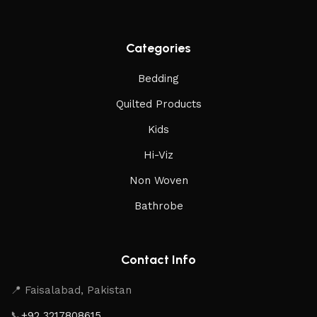
Categories
Bedding
Quilted Products
Kids
Hi-Viz
Non Woven
Bathrobe
Contact Info
📍 Faisalabad, Pakistan
📞
+92 3217808615