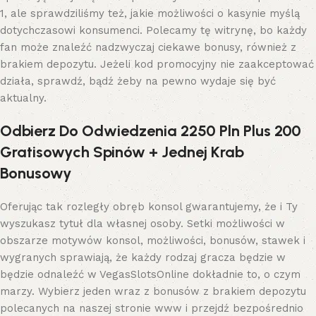
1, ale sprawdziliśmy też, jakie możliwości o kasynie myślą
dotychczasowi konsumenci. Polecamy tę witrynę, bo każdy
fan może znaleźć nadzwyczaj ciekawe bonusy, również z
brakiem depozytu. Jeżeli kod promocyjny nie zaakceptować
działa, sprawdź, bądź żeby na pewno wydaje się być
aktualny.
Odbierz Do Odwiedzenia 2250 Pln Plus 200
Gratisowych Spinów + Jednej Krab
Bonusowy
Oferując tak rozległy obręb konsol gwarantujemy, że i Ty
wyszukasz tytuł dla własnej osoby. Setki możliwości w
obszarze motywów konsol, możliwości, bonusów, stawek i
wygranych sprawiają, że każdy rodzaj gracza będzie w
będzie odnaleźć w VegasSlotsOnline dokładnie to, o czym
marzy. Wybierz jeden wraz z bonusów z brakiem depozytu
polecanych na naszej stronie www i przejdź bezpośrednio